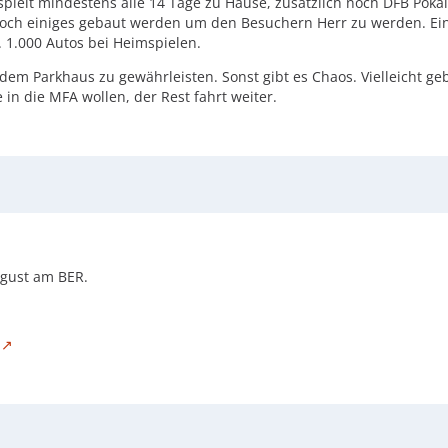
t spielt mindestens alle 14 Tage zu Hause, zusätzlich noch DFB Pok
noch einiges gebaut werden um den Besuchern Herr zu werden. Ein
. 1.000 Autos bei Heimspielen.
em Parkhaus zu gewährleisten. Sonst gibt es Chaos. Vielleicht gebe
 in die MFA wollen, der Rest fahrt weiter.
ugust am BER.