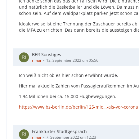
Ich denke schon das das der Fall sein wird. Die Eintrach
und natürlich die Basketballer und die Löwen. Da muss 
schon sein. Auf dem Waldparkplatz parken jetzt schon ca
Idealerweise ist eine Trennung der Zuschauer bereits ab d
die MFA zu errichten. Das dann bereits die aussteigen die
BER Sonstiges
rimar
12. September 2022 um 05:56
Ich weiß nicht ob es hier schon erwähnt wurde.
Hier mal aktuelle Zahlen vom Passagieraufkommen im A
1.94 Millionen bei ca. 15.000 Flugbewegungen.
https://www.bz-berlin.de/berlin/125-mio…-als-vor-corona
Frankfurter Stadtgespräch
rimar
7. September 2022 um 12:23