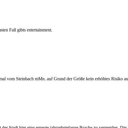
ten Fall gibts entertainment.
umal vom Steinbach mMn. auf Grund der Größe kein erhöhtes Risiko aus
 der Stadt hier eine erneute jahrzehntelange Brache zu vermeiden. Di