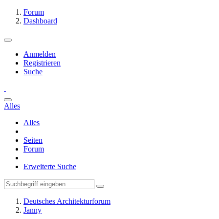
Forum
Dashboard
Anmelden
Registrieren
Suche
Alles
Alles
Seiten
Forum
Erweiterte Suche
Deutsches Architekturforum
Janny