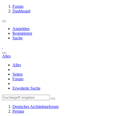
Forum
Dashboard
Anmelden
Registrieren
Suche
Alles
Alles
Seiten
Forum
Erweiterte Suche
Deutsches Architekturforum
Persius