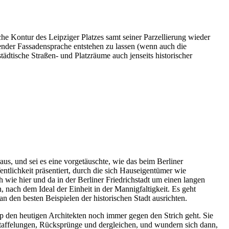
che Kontur des Leipziger Platzes samt seiner Parzellierung wieder
erender Fassadensprache entstehen zu lassen (wenn auch die
städtische Straßen- und Platzräume auch jenseits historischer
us, und sei es eine vorgetäuschte, wie das beim Berliner
entlichkeit präsentiert, durch die sich Hauseigentümer wie
wie hier und da in der Berliner Friedrichstadt um einen langen
 nach dem Ideal der Einheit in der Mannigfaltigkeit. Es geht
n den besten Beispielen der historischen Stadt ausrichten.
zip den heutigen Architekten noch immer gegen den Strich geht. Sie
nstaffelungen, Rücksprünge und dergleichen, und wundern sich dann,