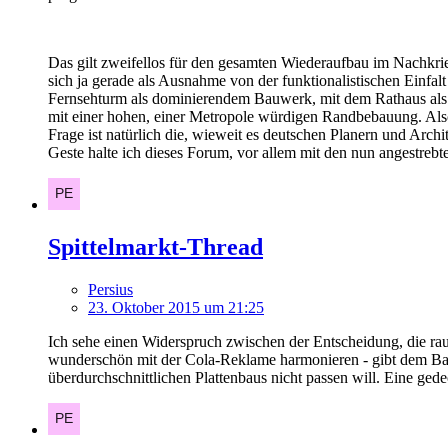
Das gilt zweifellos für den gesamten Wiederaufbau im Nachkri
sich ja gerade als Ausnahme von der funktionalistischen Einfa
Fernsehturm als dominierendem Bauwerk, mit dem Rathaus als B
mit einer hohen, einer Metropole würdigen Randbebauung. Also
Frage ist natürlich die, wieweit es deutschen Planern und Arc
Geste halte ich dieses Forum, vor allem mit den nun angestrebt
Spittelmarkt-Thread
Persius
23. Oktober 2015 um 21:25
Ich sehe einen Widerspruch zwischen der Entscheidung, die rau
wunderschön mit der Cola-Reklame harmonieren - gibt dem Bau 
überdurchschnittlichen Plattenbaus nicht passen will. Eine ged