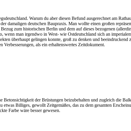
egsdeutschland. Warum du aber diesen Befund ausgerechnet am Rathaus
lt der damaligen deutschen Baupraxis. Man wollte einen großen repräse
ezug zum historischen Berlin und dem auf dieses bezogenen (allerding
, wenn man irgendwo in West- wie Ostdeutschland sich an imperialem S
hitekten überhaupt gelingen konnte, groß zu denken und beeindruckend z
en Verbesserungen, als ein erhaltenswertes Zeitdokument.
e Betonsichtigkeit der Brüstungen beizubehalten und zugleich die Balk
etwas Billiges, gewollt Zeitgemäßes, das zu dem gesamten Erscheinun
eckte Farbe wäre besser gewesen.