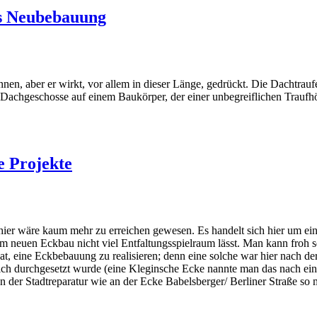
vs Neubebauung
en, aber er wirkt, vor allem in dieser Länge, gedrückt. Die Dachtrau
 die Dachgeschosse auf einem Baukörper, der einer unbegreiflichen Trauf
e Projekte
hier wäre kaum mehr zu erreichen gewesen. Es handelt sich hier um eine
neuen Eckbau nicht viel Entfaltungsspielraum lässt. Man kann froh se
at, eine Eckbebauung zu realisieren; denn eine solche war hier nach de
reich durchgesetzt wurde (eine Kleginsche Ecke nannte man das nach e
 der Stadtreparatur wie an der Ecke Babelsberger/ Berliner Straße so