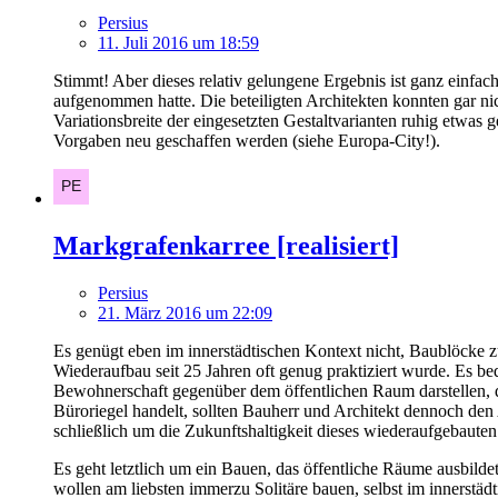
Persius
11. Juli 2016 um 18:59
Stimmt! Aber dieses relativ gelungene Ergebnis ist ganz einfac
aufgenommen hatte. Die beteiligten Architekten konnten gar nich
Variationsbreite der eingesetzten Gestaltvarianten ruhig etwas g
Vorgaben neu geschaffen werden (siehe Europa-City!).
Markgrafenkarree [realisiert]
Persius
21. März 2016 um 22:09
Es genügt eben im innerstädtischen Kontext nicht, Baublöcke zu
Wiederaufbau seit 25 Jahren oft genug praktiziert wurde. Es bed
Bewohnerschaft gegenüber dem öffentlichen Raum darstellen, du
Büroriegel handelt, sollten Bauherr und Architekt dennoch den 
schließlich um die Zukunftshaltigkeit dieses wiederaufgebauten
Es geht letztlich um ein Bauen, das öffentliche Räume ausbilde
wollen am liebsten immerzu Solitäre bauen, selbst im innerstä