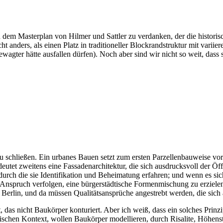
h dem Masterplan von Hilmer und Sattler zu verdanken, der die historis
t anders, als einen Platz in traditioneller Blockrandstruktur mit varii
ewagter hätte ausfallen dürfen). Noch aber sind wir nicht so weit, dass 
 schließen. Ein urbanes Bauen setzt zum ersten Parzellenbauweise vora
eutet zweitens eine Fassadenarchitektur, die sich ausdrucksvoll der Öff
rch die sie Identifikation und Beheimatung erfahren; und wenn es sich 
Anspruch verfolgen, eine bürgerstädtische Formenmischung zu erzielen,
 Berlin, und da müssen Qualitätsansprüche angestrebt werden, die sich a
t, das nicht Baukörper konturiert. Aber ich weiß, dass ein solches Prin
dtischen Kontext, wollen Baukörper modellieren, durch Risalite, Höhe