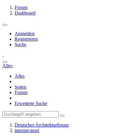
Forum
Dashboard
Anmelden
Registrieren
Suche
Alles
Alles
Seiten
Forum
Erweiterte Suche
Deutsches Architekturforum
internet-insel