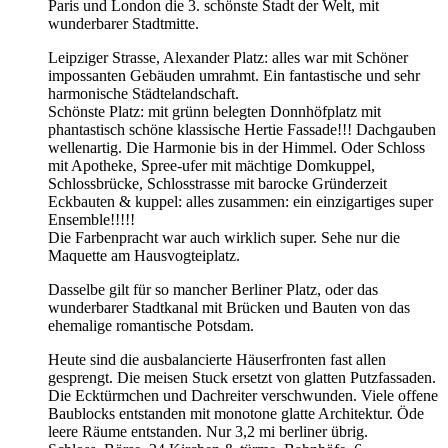
Paris und London die 3. schönste Stadt der Welt, mit
wunderbarer Stadtmitte.
Leipziger Strasse, Alexander Platz: alles war mit Schöner
impossanten Gebäuden umrahmt. Ein fantastische und sehr
harmonische Städtelandschaft.
Schönste Platz: mit grünn belegten Donnhöfplatz mit
phantastisch schöne klassische Hertie Fassade!!! Dachgauben
wellenartig. Die Harmonie bis in der Himmel. Oder Schloss
mit Apotheke, Spree-ufer mit mächtige Domkuppel,
Schlossbrücke, Schlosstrasse mit barocke Gründerzeit
Eckbauten & kuppel: alles zusammen: ein einzigartiges super
Ensemble!!!!!
Die Farbenpracht war auch wirklich super. Sehe nur die
Maquette am Hausvogteiplatz.
Dasselbe gilt für so mancher Berliner Platz, oder das
wunderbarer Stadtkanal mit Brücken und Bauten von das
ehemalige romantische Potsdam.
Heute sind die ausbalancierte Häuserfronten fast allen
gesprengt. Die meisen Stuck ersetzt von glatten Putzfassaden.
Die Ecktürmchen und Dachreiter verschwunden. Viele offene
Baublocks entstanden mit monotone glatte Architektur. Öde
leere Räume entstanden. Nur 3,2 mi berliner übrig.