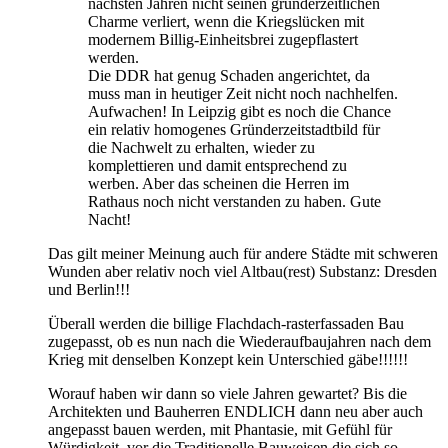
nächsten Jahren nicht seinen gründerzeitlichen
Charme verliert, wenn die Kriegslücken mit
modernem Billig-Einheitsbrei zugepflastert
werden.
Die DDR hat genug Schaden angerichtet, da
muss man in heutiger Zeit nicht noch nachhelfen.
Aufwachen! In Leipzig gibt es noch die Chance
ein relativ homogenes Gründerzeitstadtbild für
die Nachwelt zu erhalten, wieder zu
komplettieren und damit entsprechend zu
werben. Aber das scheinen die Herren im
Rathaus noch nicht verstanden zu haben. Gute
Nacht!
Das gilt meiner Meinung auch für andere Städte mit schweren
Wunden aber relativ noch viel Altbau(rest) Substanz: Dresden
und Berlin!!!
Überall werden die billige Flachdach-rasterfassaden Bau
zugepasst, ob es nun nach die Wiederaufbaujahren nach dem
Krieg mit denselben Konzept kein Unterschied gäbe!!!!!!
Worauf haben wir dann so viele Jahren gewartet? Bis die
Architekten und Bauherren ENDLICH dann neu aber auch
angepasst bauen werden, mit Phantasie, mit Gefühl für
Würdigkeit, vor die Traditionelle Bauweisen die sich so