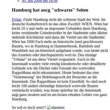
30. Juli 2008 um 18:56
Hamburg hat aucg "schwarze" Seiten
Dykie
. Finde Hamburg nicht die schönste Stadt der Welt. Im
deutsche Kulturbereich ist das ohne Zweifel: WIEN. Wien hat
leicht 10 x mal mehr an imposante Gebaüden dann Hamburg,
keine verstümelte Gründerzeitler in der Stadtmitte oder alleine
stehende Kirchtürme und dann die Viertel um die Stadtmitte:
Wien hat 1000 Fach mehr an historische (und geschlossen)
Bauten, wo in Hamburg in Hammerbrook, Barmbek und
Wandsbek nur un-historisch aufgebaut wurde, was heute nicht
das Ansehen oder durchspazieren wert ist. Das einstige
"Urbane" ist aus diese Viertel wegsaniert. Auch in die
Innenstadt wurden viele einstig künstlerische oder detaillierte
Gebäude wie die Dächer oder Fassade des wertvollen
Rappolthaus nicht rekonstruiert. Heute bedeutet das eine
"Verärmerung" der Belebungswelt der Besucher an die
Innenstadt. Das Rappolthaus ist kein Einzelfall. So sind noch
leicht 100 andere ehemalige historisch wertvolle Bauten
vereinfacht worden, was heute spürrbar ist: die Innenstadt
augt ganz modern und ist am besten erhalten Gebiet von ganz
Hamburg.
So soll es doch sein!!!