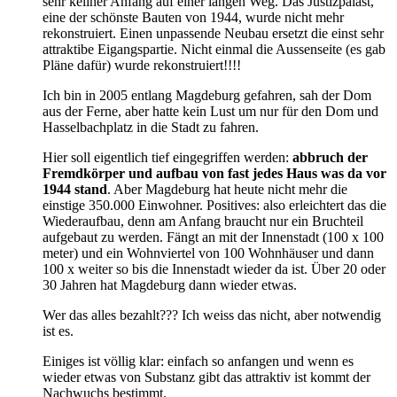
sehr keliner Anfang auf einer langen Weg. Das Justizpalast,
eine der schönste Bauten von 1944, wurde nicht mehr
rekonstruiert. Einen unpassende Neubau ersetzt die einst sehr
attraktibe Eigangspartie. Nicht einmal die Aussenseite (es gab
Pläne dafür) wurde rekonstruiert!!!!
Ich bin in 2005 entlang Magdeburg gefahren, sah der Dom
aus der Ferne, aber hatte kein Lust um nur für den Dom und
Hasselbachplatz in die Stadt zu fahren.
Hier soll eigentlich tief eingegriffen werden:
abbruch der
Fremdkörper und aufbau von fast jedes Haus was da vor
1944 stand
. Aber Magdeburg hat heute nicht mehr die
einstige 350.000 Einwohner. Positives: also erleichtert das die
Wiederaufbau, denn am Anfang braucht nur ein Bruchteil
aufgebaut zu werden. Fängt an mit der Innenstadt (100 x 100
meter) und ein Wohnviertel von 100 Wohnhäuser und dann
100 x weiter so bis die Innenstadt wieder da ist. Über 20 oder
30 Jahren hat Magdeburg dann wieder etwas.
Wer das alles bezahlt??? Ich weiss das nicht, aber notwendig
ist es.
Einiges ist völlig klar: einfach so anfangen und wenn es
wieder etwas von Substanz gibt das attraktiv ist kommt der
Nachwuchs bestimmt.