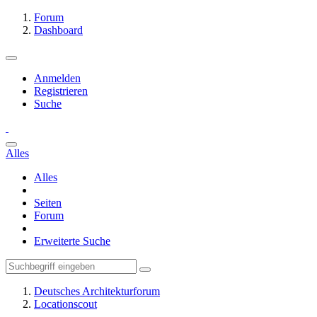
Forum
Dashboard
Anmelden
Registrieren
Suche
Alles
Alles
Seiten
Forum
Erweiterte Suche
Deutsches Architekturforum
Locationscout