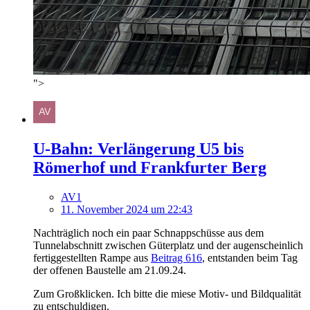
">
U-Bahn: Verlängerung U5 bis
Römerhof und Frankfurter Berg
AV1
11. November 2024 um 22:43
Nachträglich noch ein paar Schnappschüsse aus dem
Tunnelabschnitt zwischen Güterplatz und der augenscheinlich
fertiggestellten Rampe aus
Beitrag 616
, entstanden beim Tag
der offenen Baustelle am 21.09.24.
Zum Großklicken. Ich bitte die miese Motiv- und Bildqualität
zu entschuldigen.