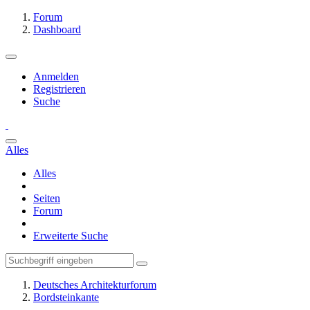
Forum
Dashboard
Anmelden
Registrieren
Suche
Alles
Alles
Seiten
Forum
Erweiterte Suche
Deutsches Architekturforum
Bordsteinkante