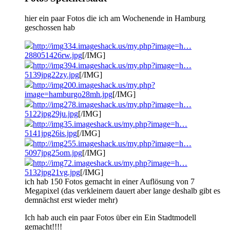
hier ein paar Fotos die ich am Wochenende in Hamburg
geschossen hab
http://img334.imageshack.us/my.php?image=h…
288051426rw.jpg
[/IMG]
http://img394.imageshack.us/my.php?image=h…
5139jpg22zy.jpg
[/IMG]
http://img200.imageshack.us/my.php?
image=hamburgo28mh.jpg
[/IMG]
http://img278.imageshack.us/my.php?image=h…
5122jpg29ju.jpg
[/IMG]
http://img35.imageshack.us/my.php?image=h…
5141jpg26is.jpg
[/IMG]
http://img255.imageshack.us/my.php?image=h…
5097jpg25om.jpg
[/IMG]
http://img72.imageshack.us/my.php?image=h…
5132jpg21vg.jpg
[/IMG]
ich hab 150 Fotos gemacht in einer Auflösung von 7
Megapixel (das verkleinern dauert aber lange deshalb gibt es
demnächst erst wieder mehr)
Ich hab auch ein paar Fotos über ein Ein Stadtmodell
gemacht!!!!