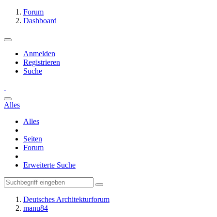
Forum
Dashboard
Anmelden
Registrieren
Suche
Alles
Alles
Seiten
Forum
Erweiterte Suche
Deutsches Architekturforum
manu84