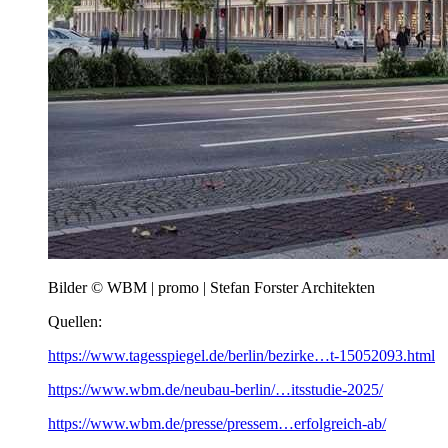
Bilder © WBM | promo | Stefan Forster Architekten
Quellen:
https://www.tagesspiegel.de/berlin/bezirke…t-15052093.html
https://www.wbm.de/neubau-berlin/…itsstudie-2025/
https://www.wbm.de/presse/pressem…erfolgreich-ab/