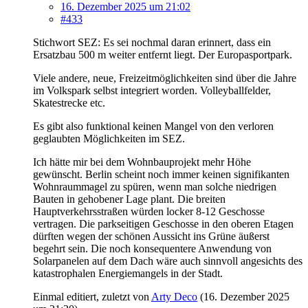
16. Dezember 2025 um 21:02
#433
Stichwort SEZ: Es sei nochmal daran erinnert, dass ein
Ersatzbau 500 m weiter entfernt liegt. Der Europasportpark.
Viele andere, neue, Freizeitmöglichkeiten sind über die Jahre
im Volkspark selbst integriert worden. Volleyballfelder,
Skatestrecke etc.
Es gibt also funktional keinen Mangel von den verloren
geglaubten Möglichkeiten im SEZ.
Ich hätte mir bei dem Wohnbauprojekt mehr Höhe
gewünscht. Berlin scheint noch immer keinen signifikanten
Wohnraummagel zu spüren, wenn man solche niedrigen
Bauten in gehobener Lage plant. Die breiten
Hauptverkehrsstraßen würden locker 8-12 Geschosse
vertragen. Die parkseitigen Geschosse in den oberen Etagen
dürften wegen der schönen Aussicht ins Grüne äußerst
begehrt sein. Die noch konsequentere Anwendung von
Solarpanelen auf dem Dach wäre auch sinnvoll angesichts des
katastrophalen Energiemangels in der Stadt.
Einmal editiert, zuletzt von
Arty Deco
(
16. Dezember 2025