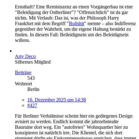
Ernsthaft? Eine Reminiszenz an einen Vorgängerbau ist eine
"Beleidigung der Ostberliner"? "Offensichtlich" ist da gar
nichts. Mit Verlaub: Das ist, was der Philosoph Harry
Frankfurt mit dem Begriff "
Bullshit
" meinte – also Indifferenz
gegenüber der Wahrheit, um die eigene Haltung bestärkt zu
finden. In diesem Fall: Beileidigtsein um des Beleidigtsein
willens.
Arty Deco
Silbernes Mitglied
Beiträge
543
Wohnort
Berlin
16. Dezember 2025 um 14:38
#427
Für Berliner Verhältnisse scheint hier ein gediegenes Design
avisiert zu werden. Endlich kommt die jahrzehntealte
Bauruine dort weg. Ein "autofreies" Wohnquartier hier zu
konzipieren ist natürlich irre. Die Klientel, die sich dort
einmietet dürfte ein Einkommensniveau erreichen, dass immer