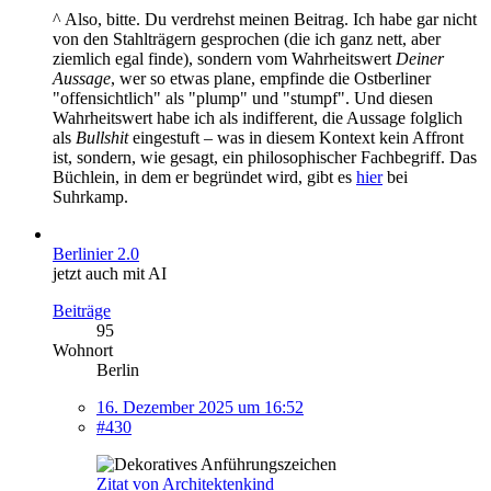
^ Also, bitte. Du verdrehst meinen Beitrag. Ich habe gar nicht
von den Stahlträgern gesprochen (die ich ganz nett, aber
ziemlich egal finde), sondern vom Wahrheitswert
Deiner
Aussage
, wer so etwas plane, empfinde die Ostberliner
"offensichtlich" als "plump" und "stumpf". Und diesen
Wahrheitswert habe ich als indifferent, die Aussage folglich
als
Bullshit
eingestuft – was in diesem Kontext kein Affront
ist, sondern, wie gesagt, ein philosophischer Fachbegriff. Das
Büchlein, in dem er begründet wird, gibt es
hier
bei
Suhrkamp.
Berlinier 2.0
jetzt auch mit AI
Beiträge
95
Wohnort
Berlin
16. Dezember 2025 um 16:52
#430
Zitat von Architektenkind