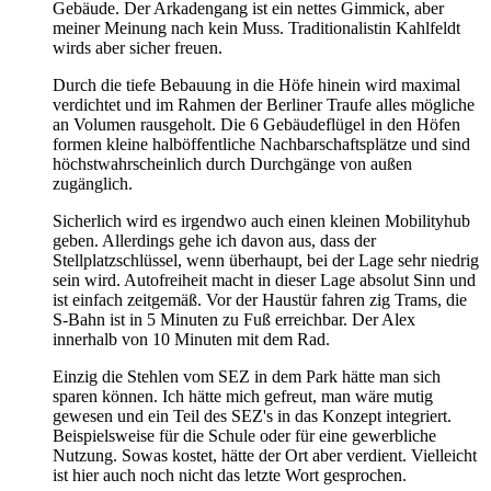
Gebäude. Der Arkadengang ist ein nettes Gimmick, aber
meiner Meinung nach kein Muss. Traditionalistin Kahlfeldt
wirds aber sicher freuen.
Durch die tiefe Bebauung in die Höfe hinein wird maximal
verdichtet und im Rahmen der Berliner Traufe alles mögliche
an Volumen rausgeholt. Die 6 Gebäudeflügel in den Höfen
formen kleine halböffentliche Nachbarschaftsplätze und sind
höchstwahrscheinlich durch Durchgänge von außen
zugänglich.
Sicherlich wird es irgendwo auch einen kleinen Mobilityhub
geben. Allerdings gehe ich davon aus, dass der
Stellplatzschlüssel, wenn überhaupt, bei der Lage sehr niedrig
sein wird. Autofreiheit macht in dieser Lage absolut Sinn und
ist einfach zeitgemäß. Vor der Haustür fahren zig Trams, die
S-Bahn ist in 5 Minuten zu Fuß erreichbar. Der Alex
innerhalb von 10 Minuten mit dem Rad.
Einzig die Stehlen vom SEZ in dem Park hätte man sich
sparen können. Ich hätte mich gefreut, man wäre mutig
gewesen und ein Teil des SEZ's in das Konzept integriert.
Beispielsweise für die Schule oder für eine gewerbliche
Nutzung. Sowas kostet, hätte der Ort aber verdient. Vielleicht
ist hier auch noch nicht das letzte Wort gesprochen.