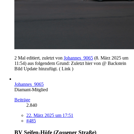
2 Mal editiert, zuletzt von
Johannes_9065
(
8. März 2025 um
11:54
) aus folgendem Grund: Zuletzt hier von @ Backstein
Bild Update hinzufügt. ( Link )
Johannes_9065
Diamant-Mitglied
Beiträge
2.840
22. März 2025 um 17:51
#485
BV Seifen-Höfe (Zossener Straße
)