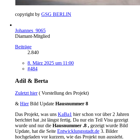
copyright by
GSG BERLIN
Johannes_9065
Diamant-Mitglied
Beiträge
2.840
8. März 2025 um 11:00
#484
Adil & Berta
Zuletzt hier
( Vorstellung des Projekt)
&
Hier
Bild Update
Hausnummer 8
Das Projekt, was uns
KaBa1
hier schon vor über 2 Jahren
berichtet hat ,ist längst fertig. Da nur ein Teil Visu gezeigt
wurde und nur die
Hausnummer .8 ,
gezeigt wurde Bild
Update, hat die Seite
Entwicklungsstadt.de
3. Bilder
hochgeladen vor kurzem, wie das Projekt nun aussieht.