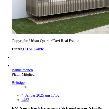
Copyright: Urban Quarter/Cavi Real Estatte
Eintrag
DAF Karte
Bauhelmchen
Platin-Mitglied
Beiträge
530
4. Januar 2025 um 17:52
#482
BV Neue Bockbrauerei / Schwiebusser Straße