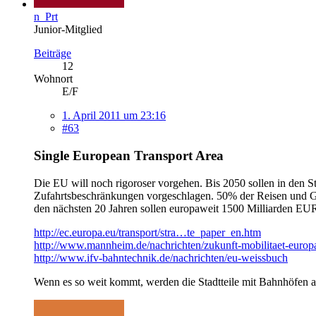
n_Prt
Junior-Mitglied
Beiträge
12
Wohnort
E/F
1. April 2011 um 23:16
#63
Single European Transport Area
Die EU will noch rigoroser vorgehen. Bis 2050 sollen in den
Zufahrtsbeschränkungen vorgeschlagen. 50% der Reisen und Güt
den nächsten 20 Jahren sollen europaweit 1500 Milliarden EUR
http://ec.europa.eu/transport/stra…te_paper_en.htm
http://www.mannheim.de/nachrichten/zukunft-mobilitaet-europ
http://www.ifv-bahntechnik.de/nachrichten/eu-weissbuch
Wenn es so weit kommt, werden die Stadtteile mit Bahnhöfen a