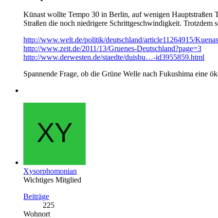
Künast wollte Tempo 30 in Berlin, auf wenigen Hauptstraßen T
Straßen die noch niedrigere Schrittgeschwindigkeit. Trotzdem 
http://www.welt.de/politik/deutschland/article11264915/Kuena
http://www.zeit.de/2011/13/Gruenes-Deutschland?page=3
http://www.derwesten.de/staedte/duisbu…-id3955859.html
Spannende Frage, ob die Grüne Welle nach Fukushima eine ökol
Xysorphomonian
Wichtiges Mitglied
Beiträge
225
Wohnort