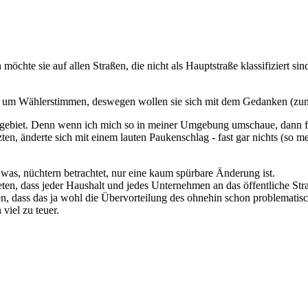
öchte sie auf allen Straßen, die nicht als Hauptstraße klassifiziert si
m Wählerstimmen, deswegen wollen sie sich mit dem Gedanken (zumin
rgebiet. Denn wenn ich mich so in meiner Umgebung umschaue, dann fr
, änderte sich mit einem lauten Paukenschlag - fast gar nichts (so me
was, nüchtern betrachtet, nur eine kaum spürbare Änderung ist.
rtreten, dass jeder Haushalt und jedes Unternehmen an das öffentliche 
dass das ja wohl die Übervorteilung des ohnehin schon problematisch
viel zu teuer.