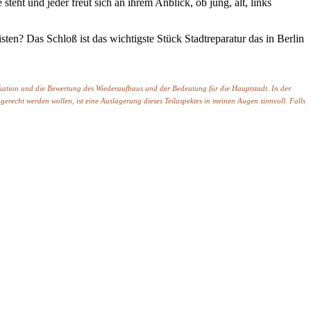
eht und jeder freut sich an ihrem Anblick, ob jung, alt, links
ten? Das Schloß ist das wichtigste Stück Stadtreparatur das in Berlin
kation und die Bewertung des Wiederaufbaus und der Bedeutung für die Hauptstadt. In der
recht werden wollen, ist eine Auslagerung dieses Teilaspektes in meinen Augen sinnvoll. Falls