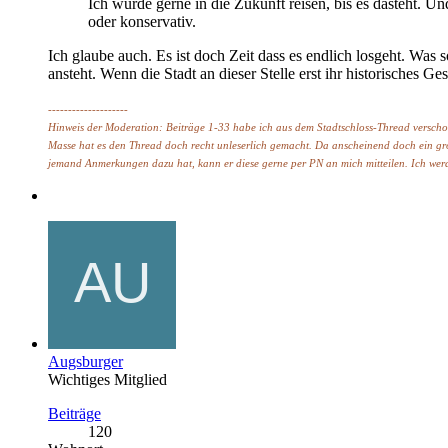
Ich würde gerne in die Zukunft reisen, bis es dasteht. Un
oder konservativ.
Ich glaube auch. Es ist doch Zeit dass es endlich losgeht. Was
ansteht. Wenn die Stadt an dieser Stelle erst ihr historisches G
--------------------
Hinweis der Moderation: Beiträge 1-33 habe ich aus dem Stadtschloss-Thread verscho
Masse hat es den Thread doch recht unleserlich gemacht. Da anscheinend doch ein groß
jemand Anmerkungen dazu hat, kann er diese gerne per PN an mich mitteilen. Ich wer
Augsburger
Wichtiges Mitglied
Beiträge
120