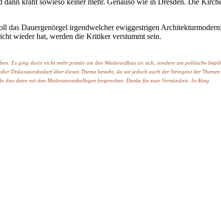
d dann kräht sowieso keiner mehr. Genauso wie in Dresden. Die Kirche st
 soll das Dauergenörgel irgendwelcher ewiggestrigen Architekturmodernis
esicht wieder hat, werden die Kritiker verstummt sein.
ben. Es ging darin nicht mehr primär um den Wiederaufbau an sich, sondern um politische Impli
er Diskussionsbedarf über diesen Thema besteht, da wir jedoch auch der Stringenz der Themen ge
de dies dann mit den Moderatorenkollegen besprechen. Danke für euer Verständnis. Jo-King