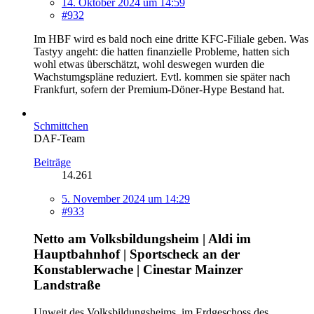
14. Oktober 2024 um 14:59
#932
Im HBF wird es bald noch eine dritte KFC-Filiale geben. Was
Tastyy angeht: die hatten finanzielle Probleme, hatten sich
wohl etwas überschätzt, wohl deswegen wurden die
Wachstumgspläne reduziert. Evtl. kommen sie später nach
Frankfurt, sofern der Premium-Döner-Hype Bestand hat.
Schmittchen
DAF-Team
Beiträge
14.261
5. November 2024 um 14:29
#933
Netto am Volksbildungsheim | Aldi im
Hauptbahnhof | Sportscheck an der
Konstablerwache | Cinestar Mainzer
Landstraße
Unweit des Volksbildungsheims, im Erdgeschoss des