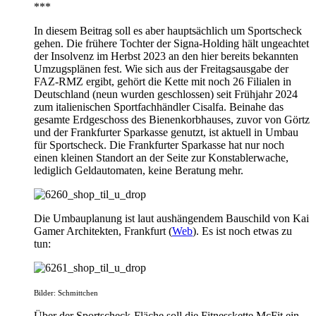
***
In diesem Beitrag soll es aber hauptsächlich um Sportscheck
gehen. Die frühere Tochter der Signa-Holding hält ungeachtet
der Insolvenz im Herbst 2023 an den hier bereits bekannten
Umzugsplänen fest. Wie sich aus der Freitagsausgabe der
FAZ-RMZ ergibt, gehört die Kette mit noch 26 Filialen in
Deutschland (neun wurden geschlossen) seit Frühjahr 2024
zum italienischen Sportfachhändler Cisalfa. Beinahe das
gesamte Erdgeschoss des Bienenkorbhauses, zuvor von Görtz
und der Frankfurter Sparkasse genutzt, ist aktuell in Umbau
für Sportscheck. Die Frankfurter Sparkasse hat nur noch
einen kleinen Standort an der Seite zur Konstablerwache,
lediglich Geldautomaten, keine Beratung mehr.
Die Umbauplanung ist laut aushängendem Bauschild von Kai
Gamer Architekten, Frankfurt (
Web
). Es ist noch etwas zu
tun:
Bilder: Schmittchen
Über der Sportscheck-Fläche soll die Fitnesskette McFit ein