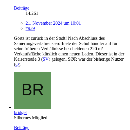
Beiträge
14.261
21. November 2024 um 10:01
#939
Görtz ist zurück in der Stadt! Nach Abschluss des
Sanierungsverfahrens eröffnete der Schuhhändler auf für
seine früheren Verhältnisse bescheidenen 220 m²
Verkaufsfläche kürzlich einen neuen Laden. Dieser ist in der
Kaiserstraße 3 (
SV
) gelegen, SØR war der bisherige Nutzer
(
Q
).
bridget
Silbernes Mitglied
Beiträge