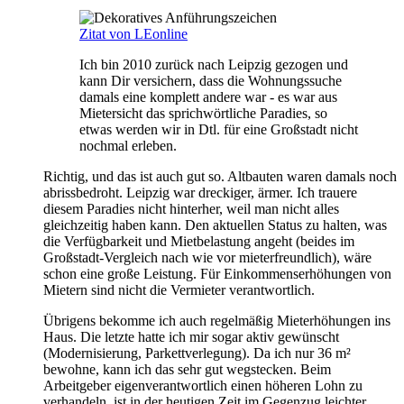
Zitat von LEonline
Ich bin 2010 zurück nach Leipzig gezogen und
kann Dir versichern, dass die Wohnungssuche
damals eine komplett andere war - es war aus
Mietersicht das sprichwörtliche Paradies, so
etwas werden wir in Dtl. für eine Großstadt nicht
nochmal erleben.
Richtig, und das ist auch gut so. Altbauten waren damals noch
abrissbedroht. Leipzig war dreckiger, ärmer. Ich trauere
diesem Paradies nicht hinterher, weil man nicht alles
gleichzeitig haben kann. Den aktuellen Status zu halten, was
die Verfügbarkeit und Mietbelastung angeht (beides im
Großstadt-Vergleich nach wie vor mieterfreundlich), wäre
schon eine große Leistung. Für Einkommenserhöhungen von
Mietern sind nicht die Vermieter verantwortlich.
Übrigens bekomme ich auch regelmäßig Mieterhöhungen ins
Haus. Die letzte hatte ich mir sogar aktiv gewünscht
(Modernisierung, Parkettverlegung). Da ich nur 36 m²
bewohne, kann ich das sehr gut wegstecken. Beim
Arbeitgeber eigenverantwortlich einen höheren Lohn zu
verhandeln, ist in der heutigen Zeit im Gegenzug leichter