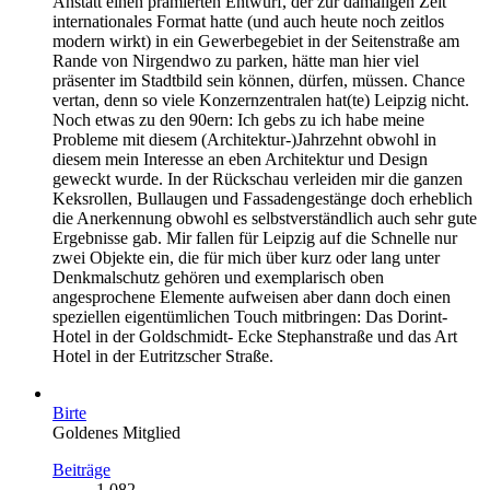
Anstatt einen prämierten Entwurf, der zur damaligen Zeit
internationales Format hatte (und auch heute noch zeitlos
modern wirkt) in ein Gewerbegebiet in der Seitenstraße am
Rande von Nirgendwo zu parken, hätte man hier viel
präsenter im Stadtbild sein können, dürfen, müssen. Chance
vertan, denn so viele Konzernzentralen hat(te) Leipzig nicht.
Noch etwas zu den 90ern: Ich gebs zu ich habe meine
Probleme mit diesem (Architektur-)Jahrzehnt obwohl in
diesem mein Interesse an eben Architektur und Design
geweckt wurde. In der Rückschau verleiden mir die ganzen
Keksrollen, Bullaugen und Fassadengestänge doch erheblich
die Anerkennung obwohl es selbstverständlich auch sehr gute
Ergebnisse gab. Mir fallen für Leipzig auf die Schnelle nur
zwei Objekte ein, die für mich über kurz oder lang unter
Denkmalschutz gehören und exemplarisch oben
angesprochene Elemente aufweisen aber dann doch einen
speziellen eigentümlichen Touch mitbringen: Das Dorint-
Hotel in der Goldschmidt- Ecke Stephanstraße und das Art
Hotel in der Eutritzscher Straße.
Birte
Goldenes Mitglied
Beiträge
1.082