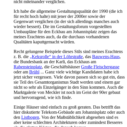
nicht miteinander verglichen.
Ich habe die allgemeine Gestaltungsqualität der 1990 (die ich
für recht hoch halte) mit jener der 2000er sowie der
Gegenwart verglichen (in der sich allerdings manches auch
wieder bessert). Die im Gestaltungsforum vorgestellten
Umbaupläne für den Eckbau am Johannisplatz zeigen das
meines Erachtens auch, da die durchaus vorhandenen
Qualitäten kaputtgemacht würden.
Recht gelungene Beispiele dieses Stils sind meines Erachtens
z. B. die
„Keksrolle“ in der Löhrstraße
, das
Bauwens-Haus
,
die Bundesbank an der Karli, das Eckhaus am
Rabensteinplatz
, die Geschäftshäuser
Große Fleischergasse
oder am
Brühl
... Ganz viele wichtige Kandidaten habe ich
jetzt sicher vergessen. Viele davon passen sich so gut ein, dass
sie Teil des Gesamtorganismus Stadt werden und einem gar
nicht so sehr als Einzelgänger in den Sinn kommen. Auch die
Marktgalerie von Meckler ist noch im Geist der 90er gebaut
und hervorragend, wie ich finde.
Einige Häuser sind einfach zu groß geraten. Das betrifft das
hier diskutierte Telekom-Gebäude am Johannisplatz oder auch
den
Listbogen
. Von der Maßstäblichkeit abgesehen sind es
aber keine schlechten Architekturen oder zumindest Besseres