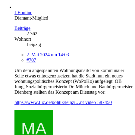
LEonline
Diamant-Mitglied
Beiträge
2.362
Wohnort
Leipzig
2. Mai 2024 um 14:03
#707
Um dem angespannten Wohnungsmarkt von kommunaler
Seite etwas entgegenzusetzen hat die Stadt nun ein neues
wohnungspolitisches Konzept (WoPoKo) aufgelegt. OB
Jung, Sozialbürgermeisterin Dr. Münch und Baubürgermeister
Dienberg stellten das Konzept am Dienstag vor:
https://www.l-iz.de/politik/leipzi…pt-video-587450