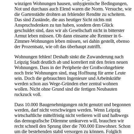
winzigen Wohnungen hausen, unhygienische Bedingungen,
Not und durchaus auch Elend waren die Norm. Versuche, wie
die Gartenstädte drohten an fehlender Rendite zu scheitern.
Das sind Zustände, die aus heutiger Sicht nichts mit
Anspruchsdenken zu tun haben, sondern dem Glück
geschuldet sind, dass wir als Gesellschaft nicht in bitterster
Armut leben müssen. Ob dann einsame alte Rentner in 6-
Zimmer-Wohnungen leben müssen, sei dahin gestellt, ebenso
der Prozentsatz, wie oft das überhaupt zutrifft.
Wohnungen fehlen! Deshalb sinkt die Zuwanderung nach
Leipzig Stadt deutlich ab und korreliert mit den freien neuen
Wohnungen. Dass in der Peripherie der Großwohngebiete
noch freie Wohnungen sind, mag Hoffnung für arme Leute
sein. Doch die gebrauchten Ingenieure und Arbeitskräfte
werden schon aus Wege-Gründen eher zentral wohnen
wollen. Nicht ohne Grund sind die fertigen Neubauten
ruckzuck voll.
Dass 10.000 Baugenehmigungen nicht genutzt und begonnen
werden, darf nicht verschwiegen werden. Wenn Leipzig
wirtschaftliche mittelfristig nicht verlieren will und halbwegs
das demografische Dilemme umkurven will, brauchen wir
recht schnell den Sprung über die 700.000 Einwohner. Schon
um die bestehenden stabil versorgen zu können. Folglich