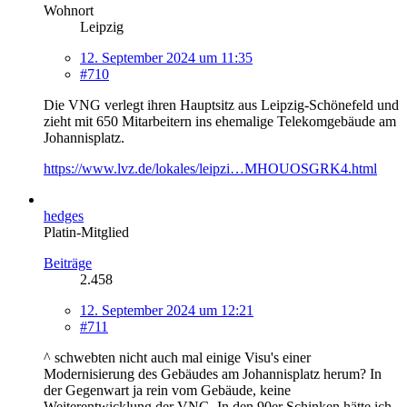
Wohnort
Leipzig
12. September 2024 um 11:35
#710
Die VNG verlegt ihren Hauptsitz aus Leipzig-Schönefeld und
zieht mit 650 Mitarbeitern ins ehemalige Telekomgebäude am
Johannisplatz.
https://www.lvz.de/lokales/leipzi…MHOUOSGRK4.html
hedges
Platin-Mitglied
Beiträge
2.458
12. September 2024 um 12:21
#711
^ schwebten nicht auch mal einige Visu's einer
Modernisierung des Gebäudes am Johannisplatz herum? In
der Gegenwart ja rein vom Gebäude, keine
Weiterentwicklung der VNG. In den 90er Schinken hätte ich