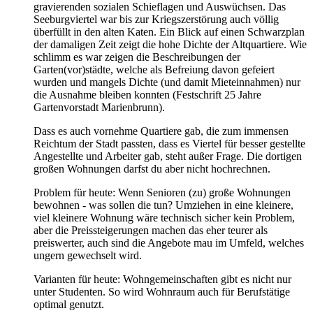
gravierenden sozialen Schieflagen und Auswüchsen. Das
Seeburgviertel war bis zur Kriegszerstörung auch völlig
überfüllt in den alten Katen. Ein Blick auf einen Schwarzplan
der damaligen Zeit zeigt die hohe Dichte der Altquartiere. Wie
schlimm es war zeigen die Beschreibungen der
Garten(vor)städte, welche als Befreiung davon gefeiert
wurden und mangels Dichte (und damit Mieteinnahmen) nur
die Ausnahme bleiben konnten (Festschrift 25 Jahre
Gartenvorstadt Marienbrunn).
Dass es auch vornehme Quartiere gab, die zum immensen
Reichtum der Stadt passten, dass es Viertel für besser gestellte
Angestellte und Arbeiter gab, steht außer Frage. Die dortigen
großen Wohnungen darfst du aber nicht hochrechnen.
Problem für heute: Wenn Senioren (zu) große Wohnungen
bewohnen - was sollen die tun? Umziehen in eine kleinere,
viel kleinere Wohnung wäre technisch sicher kein Problem,
aber die Preissteigerungen machen das eher teurer als
preiswerter, auch sind die Angebote mau im Umfeld, welches
ungern gewechselt wird.
Varianten für heute: Wohngemeinschaften gibt es nicht nur
unter Studenten. So wird Wohnraum auch für Berufstätige
optimal genutzt.