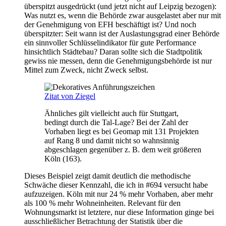
überspitzt ausgedrückt (und jetzt nicht auf Leipzig bezogen):
Was nutzt es, wenn die Behörde zwar ausgelastet aber nur mit
der Genehmigung von EFH beschäftigt ist? Und noch
überspitzter: Seit wann ist der Auslastungsgrad einer Behörde
ein sinnvoller Schlüsselindikator für gute Performance
hinsichtlich Städtebau? Daran sollte sich die Stadtpolitik
gewiss nie messen, denn die Genehmigungsbehörde ist nur
Mittel zum Zweck, nicht Zweck selbst.
Zitat von Ziegel
Ähnliches gilt vielleicht auch für Stuttgart,
bedingt durch die Tal-Lage? Bei der Zahl der
Vorhaben liegt es bei Geomap mit 131 Projekten
auf Rang 8 und damit nicht so wahnsinnig
abgeschlagen gegenüber z. B. dem weit größeren
Köln (163).
Dieses Beispiel zeigt damit deutlich die methodische
Schwäche dieser Kennzahl, die ich in #694 versucht habe
aufzuzeigen. Köln mit nur 24 % mehr Vorhaben, aber mehr
als 100 % mehr Wohneinheiten. Relevant für den
Wohnungsmarkt ist letztere, nur diese Information ginge bei
ausschließlicher Betrachtung der Statistik über die