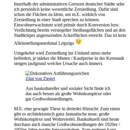
Innerhalb der administrativen Grenzen deutscher Städte sehe
ich persönlich keine wesentliche Zersiedlung. Dafür sind
schon die Flächen zu klein, um m.E. wirklich von
Zersiedlung in einer Stadt sprechen zu können.
Einwohnerwachstum wird primär durch Konversion bzw.
Verdichtung bereits versiegelter Siedlungsflächen und an den
Stadtkörper angrenzenden Ackerflächen erreicht. Das ist kein
Alleinstellungsmerkmal Leipzigs
Umgekehrt wird Zersiedlung ins Umland umso mehr
befördert, je stärker die Mieten / Kaufpreise in der Kernstadt
steigen (aufgrund welcher Ursache auch immer).
Zitat von Ziegel
Aus baukultureller und sozialer Sicht finde ich
das auch besser als große Wohnkomplexe oder
gar Großwohnsiedlungen.
M.E. eine gewagte These in dreierlei Hinsicht: Zum einen
gibt es architektonisch ganz fantastische neue, große
Wohnkomplexe und Wohnviertel. Baukulturell sind heute
durchaus auch manche Großwohnsiedlungen der 1920er /
1950er Jahre positiv hervorzuhaben. Zum anderen kann