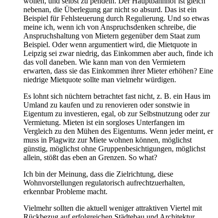
wollen, und selbst zu pendeln. Der Hauptbahnhof ist gleich
nebenan, die Überlegung gar nicht so absurd. Das ist ein
Beispiel für Fehlsteuerung durch Regulierung. Und so etwas
meine ich, wenn ich von Anspruchsdenken schreibe, die
Anspruchshaltung von Mietern gegenüber dem Staat zum
Beispiel. Oder wenn argumentiert wird, die Mietquote in
Leipzig sei zwar niedrig, das Einkommen aber auch, finde ich
das voll daneben. Wie kann man von den Vermietern
erwarten, dass sie das Einkommen ihrer Mieter erhöhen? Eine
niedrige Mietquote sollte man vielmehr würdigen.
Es lohnt sich nüchtern betrachtet fast nicht, z. B. ein Haus im
Umland zu kaufen und zu renovieren oder sonstwie in
Eigentum zu investieren, egal, ob zur Selbstnutzung oder zur
Vermietung. Mieten ist ein sorgloses Unterfangen im
Vergleich zu den Mühen des Eigentums. Wenn jeder meint, er
muss in Plagwitz zur Miete wohnen können, möglichst
günstig, möglichst ohne Gruppenbesichtigungen, möglichst
allein, stößt das eben an Grenzen. So what?
Ich bin der Meinung, dass die Zielrichtung, diese
Wohnvorstellungen regulatorisch aufrechtzuerhalten,
erkennbar Probleme macht.
Vielmehr sollten die aktuell weniger attraktiven Viertel mit
Rückbezug auf erfolgreichen Städtebau und Architektur