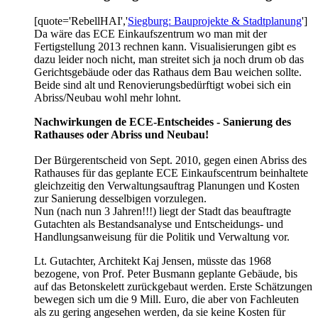
[quote='RebellHAI','
Siegburg: Bauprojekte & Stadtplanung
']
Da wäre das ECE Einkaufszentrum wo man mit der
Fertigstellung 2013 rechnen kann. Visualisierungen gibt es
dazu leider noch nicht, man streitet sich ja noch drum ob das
Gerichtsgebäude oder das Rathaus dem Bau weichen sollte.
Beide sind alt und Renovierungsbedürftigt wobei sich ein
Abriss/Neubau wohl mehr lohnt.
Nachwirkungen de ECE-Entscheides - Sanierung des
Rathauses oder Abriss und Neubau!
Der Bürgerentscheid von Sept. 2010, gegen einen Abriss des
Rathauses für das geplante ECE Einkaufscentrum beinhaltete
gleichzeitig den Verwaltungsauftrag Planungen und Kosten
zur Sanierung desselbigen vorzulegen.
Nun (nach nun 3 Jahren!!!) liegt der Stadt das beauftragte
Gutachten als Bestandsanalyse und Entscheidungs- und
Handlungsanweisung für die Politik und Verwaltung vor.
Lt. Gutachter, Architekt Kaj Jensen, müsste das 1968
bezogene, von Prof. Peter Busmann geplante Gebäude, bis
auf das Betonskelett zurückgebaut werden. Erste Schätzungen
bewegen sich um die 9 Mill. Euro, die aber von Fachleuten
als zu gering angesehen werden, da sie keine Kosten für