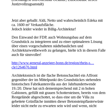
Justizvollzugsanstalt)
Jetzt aber geballt: Aldi, Netto und wahrscheinlich Edeka mit
ca. 1600 m² Verkaufsfläche.
Jedoch leider wieder in Billig-Architektur!
Den Einwand der FDP, auch Wohnungsbau auf dem
Grundstück zu integrieren und zu einer optimaleren Lösung
über einen vorgeschalteten städtebaulichen und
Architekturwettbewerb zu gelangen, hielte ich in diesem Falle
auch für sinnvoller!
http://www.general-anzeiger-bonn.de/region/rhein-s…
cle1264676.html
Architektonisch ist die flache Betonschachtel ein Affront
gegenüber der im Mittelpunkt des Grundstückes stehenden
historischen Fabrikantenvilla aus der Jahrhundertwende
19./20. Diese hat sich dementsprechend mit 2 m hohen
Gabionen, gefüllt mit grauen Schottersteinen, bereits von dem
Restgelände abgeschottet, so dass eine um die Villa zu
gebettete Grünfläche inmitten dieser Betonsteinpflasterwüste
leider nicht mehr zu erwarten sein wird und wenn, nicht