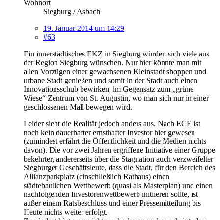
Wohnort
Siegburg / Asbach
19. Januar 2014 um 14:29
#63
Ein innerstädtisches EKZ in Siegburg würden sich viele aus
der Region Siegburg wünschen. Nur hier könnte man mit
allen Vorzügen einer gewachsenen Kleinstadt shoppen und
urbane Stadt genießen und somit in der Stadt auch einen
Innovationsschub bewirken, im Gegensatz zum „grüne
Wiese“ Zentrum von St. Augustin, wo man sich nur in einer
geschlossenen Mall bewegen wird.
Leider sieht die Realität jedoch anders aus. Nach ECE ist
noch kein dauerhafter ernsthafter Investor hier gewesen
(zumindest erfährt die Öffentlichkeit und die Medien nichts
davon). Die vor zwei Jahren ergriffene Initiative einer Gruppe
bekehrter, andererseits über die Stagnation auch verzweifelter
Siegburger Geschäftsleute, dass die Stadt, für den Bereich des
Allianzparkplatz (einschließlich Rathaus) einen
städtebaulichen Wettbewerb (quasi als Masterplan) und einen
nachfolgenden Investorenwettbewerb initiieren sollte, ist
außer einem Ratsbeschluss und einer Pressemitteilung bis
Heute nichts weiter erfolgt.