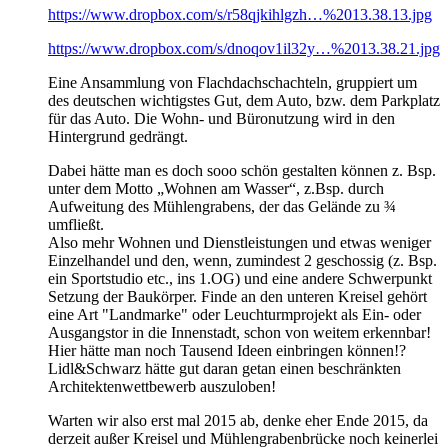
https://www.dropbox.com/s/r58qjkihlgzh…%2013.38.13.jpg
https://www.dropbox.com/s/dnoqov1il32y…%2013.38.21.jpg
Eine Ansammlung von Flachdachschachteln, gruppiert um
des deutschen wichtigstes Gut, dem Auto, bzw. dem Parkplatz
für das Auto. Die Wohn- und Büronutzung wird in den
Hintergrund gedrängt.
Dabei hätte man es doch sooo schön gestalten können z. Bsp.
unter dem Motto „Wohnen am Wasser“, z.Bsp. durch
Aufweitung des Mühlengrabens, der das Gelände zu ¾
umfließt.
Also mehr Wohnen und Dienstleistungen und etwas weniger
Einzelhandel und den, wenn, zumindest 2 geschossig (z. Bsp.
ein Sportstudio etc., ins 1.OG) und eine andere Schwerpunkt
Setzung der Baukörper. Finde an den unteren Kreisel gehört
eine Art "Landmarke" oder Leuchturmprojekt als Ein- oder
Ausgangstor in die Innenstadt, schon von weitem erkennbar!
Hier hätte man noch Tausend Ideen einbringen können!?
Lidl&Schwarz hätte gut daran getan einen beschränkten
Architektenwettbewerb auszuloben!
Warten wir also erst mal 2015 ab, denke eher Ende 2015, da
derzeit außer Kreisel und Mühlengrabenbrücke noch keinerlei