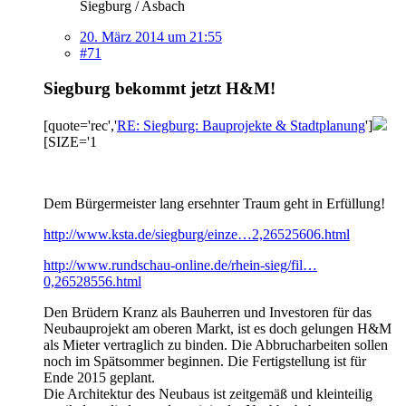
Siegburg / Asbach
20. März 2014 um 21:55
#71
Siegburg bekommt jetzt H&M!
[quote='rec','
RE: Siegburg: Bauprojekte & Stadtplanung
']
[SIZE='1
Dem Bürgermeister lang ersehnter Traum geht in Erfüllung!
http://www.ksta.de/siegburg/einze…2,26525606.html
http://www.rundschau-online.de/rhein-sieg/fil…
0,26528556.html
Den Brüdern Kranz als Bauherren und Investoren für das
Neubauprojekt am oberen Markt, ist es doch gelungen H&M
als Mieter vertraglich zu binden. Die Abbrucharbeiten sollen
noch im Spätsommer beginnen. Die Fertigstellung ist für
Ende 2015 geplant.
Die Architektur des Neubaus ist zeitgemäß und kleinteilig