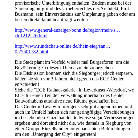
provisorische Unterbringung enthalten. Zudem muss bei der
Sanierung aufgrund des Urheberrechtes der Architekt, Prof.
Busmann, sein Einverständnis zur Umplanung geben oder am
besten direkt damit beauftragt werden.
http://www.general-anzeiger-bonn.de/region/rhein-s…
cle1212276.html
http://www.rundschau-online.de/rhein-sieg/san…
0,25501782.html
Die Stadt plant im Vorfeld wieder mal Bürgerforen, um die
Bevölkerung zu diesem Thema zu ein zu beziehen.
Die Diskussion könnten sich die Siegburger jedoch ersparen,
hätten sie sich vor 3 Jahren nicht gegen das ECE Center
entschieden!
Siehe die "ECE Rathausgalerie" in Leverkusen-Wiesdorf, wo
ECE für einen Teil der Verwaltung innerhalb des Center-
Bauvorhabens attraktive neue Räume geschaffen hat.
Das Center in Lev. wird übrigens sehr gut angenommen und
auch im Umfeld haben sich nur geringfügige Verschiebungen
im bestehenden Einzelhandel, teilweise sogar Verbesserungen
ergeben und dort sind nicht die, wie damals in Siegburg von
einer Gruppe Einzelhändler aufgebauschten Befürchtungen
um den „Untergang der City“ eingetreten!