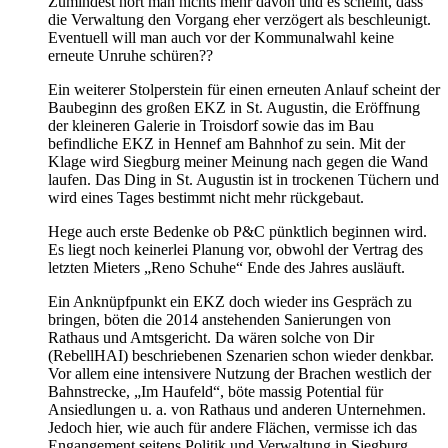
Zumindest hört man nichts mehr davon und es scheint, dass
die Verwaltung den Vorgang eher verzögert als beschleunigt.
Eventuell will man auch vor der Kommunalwahl keine
erneute Unruhe schüren??
Ein weiterer Stolperstein für einen erneuten Anlauf scheint der
Baubeginn des großen EKZ in St. Augustin, die Eröffnung
der kleineren Galerie in Troisdorf sowie das im Bau
befindliche EKZ in Hennef am Bahnhof zu sein. Mit der
Klage wird Siegburg meiner Meinung nach gegen die Wand
laufen. Das Ding in St. Augustin ist in trockenen Tüchern und
wird eines Tages bestimmt nicht mehr rückgebaut.
Hege auch erste Bedenke ob P&C pünktlich beginnen wird.
Es liegt noch keinerlei Planung vor, obwohl der Vertrag des
letzten Mieters „Reno Schuhe“ Ende des Jahres ausläuft.
Ein Anknüpfpunkt ein EKZ doch wieder ins Gespräch zu
bringen, böten die 2014 anstehenden Sanierungen von
Rathaus und Amtsgericht. Da wären solche von Dir
(RebellHAI) beschriebenen Szenarien schon wieder denkbar.
Vor allem eine intensivere Nutzung der Brachen westlich der
Bahnstrecke, „Im Haufeld“, böte massig Potential für
Ansiedlungen u. a. von Rathaus und anderen Unternehmen.
Jedoch hier, wie auch für andere Flächen, vermisse ich das
Engangement seitens Politik und Verwaltung in Siegburg