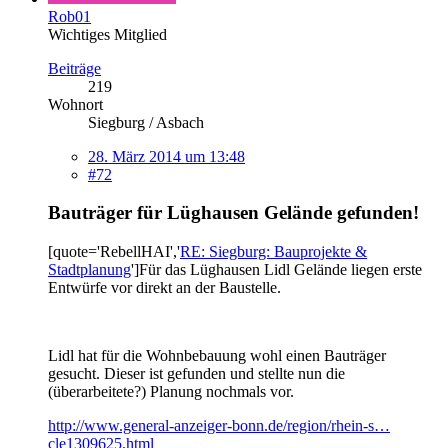
Rob01
Wichtiges Mitglied
Beiträge
219
Wohnort
Siegburg / Asbach
28. März 2014 um 13:48
#72
Bauträger für Lüghausen Gelände gefunden!
[quote='RebellHAI','
RE: Siegburg: Bauprojekte &
Stadtplanung
']Für das Lüghausen Lidl Gelände liegen erste
Entwürfe vor direkt an der Baustelle.
Lidl hat für die Wohnbebauung wohl einen Bauträger
gesucht. Dieser ist gefunden und stellte nun die
(überarbeitete?) Planung nochmals vor.
http://www.general-anzeiger-bonn.de/region/rhein-s…
cle1309625.html