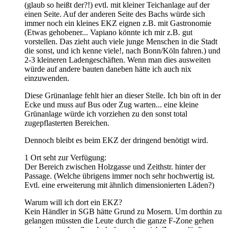
(glaub so heißt der?!) evtl. mit kleiner Teichanlage auf der
einen Seite. Auf der anderen Seite des Bachs würde sich
immer noch ein kleines EKZ eignen z.B. mit Gastronomie
(Etwas gehobener... Vapiano könnte ich mir z.B. gut
vorstellen. Das zieht auch viele junge Menschen in die Stadt
die sonst, und ich kenne viele!, nach Bonn/Köln fahren.) und
2-3 kleineren Ladengeschäften. Wenn man dies ausweiten
würde auf andere bauten daneben hätte ich auch nix
einzuwenden.
Diese Grünanlage fehlt hier an dieser Stelle. Ich bin oft in der
Ecke und muss auf Bus oder Zug warten... eine kleine
Grünanlage würde ich vorziehen zu den sonst total
zugepflasterten Bereichen.
Dennoch bleibt es beim EKZ der dringend benötigt wird.
1 Ort seht zur Verfügung:
Der Bereich zwischen Holzgasse und Zeithstr. hinter der
Passage. (Welche übrigens immer noch sehr hochwertig ist.
Evtl. eine erweiterung mit ähnlich dimensionierten Läden?)
Warum will ich dort ein EKZ?
Kein Händler in SGB hätte Grund zu Mosern. Um dorthin zu
gelangen müssten die Leute durch die ganze F-Zone gehen