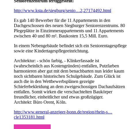
Seniorenzentrum fertiggestellt!
http://www.ksta.de/siegburg/senio…2,27174492.html
Es gab 140 Bewerber für die 11 Appartements in den
Dachgeschossen des neuen Siegburger Seniorenzentrums. 80
Plegeplätze in Einzimmerappartements und 11 Appartements
zwischen 40 und 80 m². Baukosten 15,5 Mill. Euro.
In einem Nebengebäude befindet sich ein Seniorentagespflege
sowie eine Kindertagespflegeeinrichtung.
Architektur: - schön farbig, - Klinkerfassade ist
(wahrscheinlich aus Kostengründen) entfallen, Putzfarben
harmonieren aber gut mit dem benachbarten nun leider kaum
noch sichtbaren historischen Schulgebäude. Zum Glück ist
auch die in den Wettbewerbsplänen gezeigte
Schieferbekleidung an dem zweigeschossigen Dachaufsätzen
entfallen. Somit wirken die verschachtelten Baukörper
freundlicher, einheitlicher und etwas großzügiger.
Architekt: Büro Orent, Köln.
http://www.general-anzeiger-bonn.de/region/rhein-s…
cle1353181.html