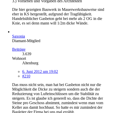
3.) Vorlieben und Vorgaben des Architekten
Die hier gezeigten Bauwerk in Mauerwerksbauweise sind
eher in KS hergestellt, aufgrund der Tragfähigkeit.
Handelsüblicher Gasbeton geht bei mehr als 2 OG in die
Knie, es sei denn mann will 1/2m dicke Wände.
Saxonia
Diamant-Mitglied
Beiträge
3.639
Wohnort
Altenburg
6. Juni 2012 um 19:02
#210
Das muss nicht sein, man hat bei Gasbeton nicht nur die
Möglichkeit die Dicke zu steigern sondern auch die der
Reduzierung von Lufteinschlüssen um die Stabilität zu
steigern. Es ist glaube ich generell so, dass die Dichte der
Steine pro Geschoss abnimmt, zumindest wenn man vom
Keller aus damit hochbaut. So hatte es mir zumindest der
Bauleiter der Firma bei uns mal erzählt.