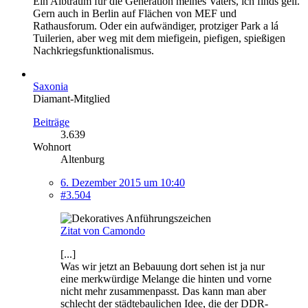
Ein Albtraum für die Generation meines Vaters, ich finds geil.
Gern auch in Berlin auf Flächen von MEF und
Rathausforum. Oder ein aufwändiger, protziger Park a lá
Tuilerien, aber weg mit dem miefigein, piefigen, spießigen
Nachkriegsfunktionalismus.
Saxonia
Diamant-Mitglied
Beiträge
3.639
Wohnort
Altenburg
6. Dezember 2015 um 10:40
#3.504
Zitat von Camondo
[...]
Was wir jetzt an Bebauung dort sehen ist ja nur
eine merkwürdige Melange die hinten und vorne
nicht mehr zusammenpasst. Das kann man aber
schlecht der städtebaulichen Idee, die der DDR-