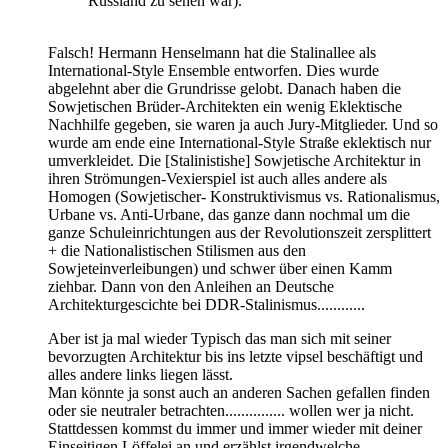
Russland zu sehen war).
Falsch! Hermann Henselmann hat die Stalinallee als
International-Style Ensemble entworfen. Dies wurde
abgelehnt aber die Grundrisse gelobt. Danach haben die
Sowjetischen Brüder-Architekten ein wenig Eklektische
Nachhilfe gegeben, sie waren ja auch Jury-Mitglieder. Und so
wurde am ende eine International-Style Straße eklektisch nur
umverkleidet. Die [Stalinistishe] Sowjetische Architektur in
ihren Strömungen-Vexierspiel ist auch alles andere als
Homogen (Sowjetischer- Konstruktivismus vs. Rationalismus,
Urbane vs. Anti-Urbane, das ganze dann nochmal um die
ganze Schuleinrichtungen aus der Revolutionszeit zersplittert
+ die Nationalistischen Stilismen aus den
Sowjeteinverleibungen) und schwer über einen Kamm
ziehbar. Dann von den Anleihen an Deutsche
Architekturgescichte bei DDR-Stalinismus............
Aber ist ja mal wieder Typisch das man sich mit seiner
bevorzugten Architektur bis ins letzte vipsel beschäftigt und
alles andere links liegen lässt.
Man könnte ja sonst auch an anderen Sachen gefallen finden
oder sie neutraler betrachten............... wollen wer ja nicht.
Stattdessen kommst du immer und immer wieder mit deiner
Einseitigen Löffelei an und erzählst irgendwelche