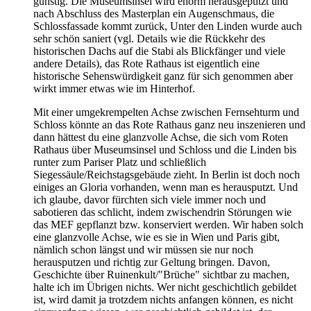
günstig. Die Museumsinsel wird enorm herausgeputzt und
nach Abschluss des Masterplan ein Augenschmaus, die
Schlossfassade kommt zurück, Unter den Linden wurde auch
sehr schön saniert (vgl. Details wie die Rückkehr des
historischen Dachs auf die Stabi als Blickfänger und viele
andere Details), das Rote Rathaus ist eigentlich eine
historische Sehenswürdigkeit ganz für sich genommen aber
wirkt immer etwas wie im Hinterhof.
Mit einer umgekrempelten Achse zwischen Fernsehturm und
Schloss könnte an das Rote Rathaus ganz neu inszenieren und
dann hättest du eine glanzvolle Achse, die sich vom Roten
Rathaus über Museumsinsel und Schloss und die Linden bis
runter zum Pariser Platz und schließlich
Siegessäule/Reichstagsgebäude zieht. In Berlin ist doch noch
einiges an Gloria vorhanden, wenn man es herausputzt. Und
ich glaube, davor fürchten sich viele immer noch und
sabotieren das schlicht, indem zwischendrin Störungen wie
das MEF gepflanzt bzw. konserviert werden. Wir haben solch
eine glanzvolle Achse, wie es sie in Wien und Paris gibt,
nämlich schon längst und wir müssen sie nur noch
herausputzen und richtig zur Geltung bringen. Davon,
Geschichte über Ruinenkult/"Brüche" sichtbar zu machen,
halte ich im Übrigen nichts. Wer nicht geschichtlich gebildet
ist, wird damit ja trotzdem nichts anfangen können, es nicht