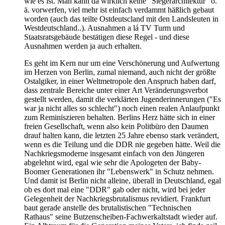
wie es ist. Man kann da wirklich keine "Siegerarchitektur" o.
ä. vorwerfen, viel mehr ist einfach verdammt häßlich gebaut
worden (auch das teilte Ostdeutscland mit den Landsleuten in
Westdeutschland..). Ausnahmen a lá TV Turm und
Staatsratsgebäude bestätigen diese Regel - und diese
Ausnahmen werden ja auch erhalten.
Es geht im Kern nur um eine Verschönerung und Aufwertung
im Herzen von Berlin, zumal niemand, auch nicht der größte
Ostalgiker, in einer Weltmetropole den Anspruch haben darf,
dass zentrale Bereiche unter einer Art Veränderungsverbot
gestellt werden, damit die verklärten Jugenderinnerungen ("Es
war ja nicht alles so schlecht") noch einen realen Anlaufpunkt
zum Reminiszieren behalten. Berlins Herz hätte sich in einer
freien Gesellschaft, wenn also kein Politbüro den Daumen
drauf halten kann, die letzten 25 Jahre ebenso stark verändert,
wenn es die Teilung und die DDR nie gegeben hätte. Weil die
Nachkriegsmoderne insgesamt einfach von den Jüngeren
abgelehnt wird, egal wie sehr die Apologeten der Baby-
Boomer Generationen ihr "Lebenswerk" in Schutz nehmen.
Und damit ist Berlin nicht alleine, überall in Deutschland, egal
ob es dort mal eine "DDR" gab oder nicht, wird bei jeder
Gelegenheit der Nachkriegsbrutalismus revidiert. Frankfurt
baut gerade anstelle des brutalistischen "Technischen
Rathaus" seine Butzenscheiben-Fachwerkaltstadt wieder auf.