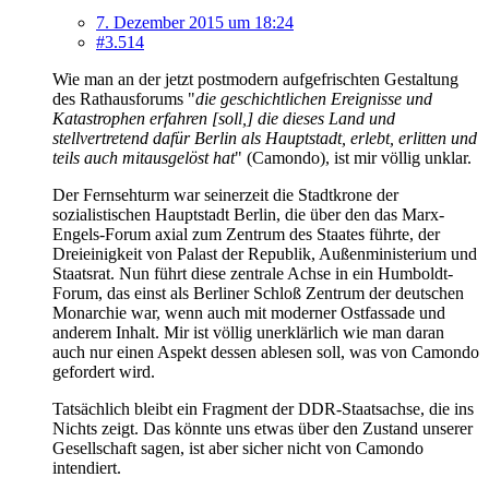
7. Dezember 2015 um 18:24
#3.514
Wie man an der jetzt postmodern aufgefrischten Gestaltung
des Rathausforums "
die geschichtlichen Ereignisse und
Katastrophen erfahren [soll,] die dieses Land und
stellvertretend dafür Berlin als Hauptstadt, erlebt, erlitten und
teils auch mitausgelöst hat
" (Camondo), ist mir völlig unklar.
Der Fernsehturm war seinerzeit die Stadtkrone der
sozialistischen Hauptstadt Berlin, die über den das Marx-
Engels-Forum axial zum Zentrum des Staates führte, der
Dreieinigkeit von Palast der Republik, Außenministerium und
Staatsrat. Nun führt diese zentrale Achse in ein Humboldt-
Forum, das einst als Berliner Schloß Zentrum der deutschen
Monarchie war, wenn auch mit moderner Ostfassade und
anderem Inhalt. Mir ist völlig unerklärlich wie man daran
auch nur einen Aspekt dessen ablesen soll, was von Camondo
gefordert wird.
Tatsächlich bleibt ein Fragment der DDR-Staatsachse, die ins
Nichts zeigt. Das könnte uns etwas über den Zustand unserer
Gesellschaft sagen, ist aber sicher nicht von Camondo
intendiert.