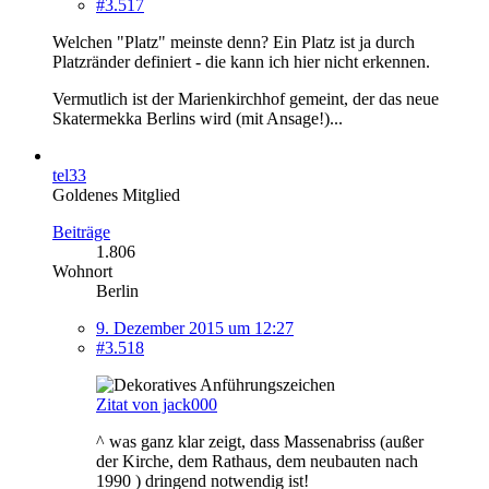
#3.517
Welchen "Platz" meinste denn? Ein Platz ist ja durch
Platzränder definiert - die kann ich hier nicht erkennen.
Vermutlich ist der Marienkirchhof gemeint, der das neue
Skatermekka Berlins wird (mit Ansage!)...
tel33
Goldenes Mitglied
Beiträge
1.806
Wohnort
Berlin
9. Dezember 2015 um 12:27
#3.518
Zitat von jack000
^ was ganz klar zeigt, dass Massenabriss (außer
der Kirche, dem Rathaus, dem neubauten nach
1990 ) dringend notwendig ist!