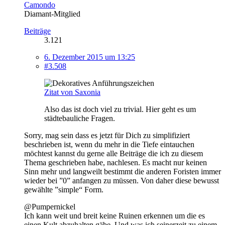
Camondo
Diamant-Mitglied
Beiträge
3.121
6. Dezember 2015 um 13:25
#3.508
Zitat von Saxonia
Also das ist doch viel zu trivial. Hier geht es um
städtebauliche Fragen.
Sorry, mag sein dass es jetzt für Dich zu simplifiziert
beschrieben ist, wenn du mehr in die Tiefe eintauchen
möchtest kannst du gerne alle Beiträge die ich zu diesem
Thema geschrieben habe, nachlesen. Es macht nur keinen
Sinn mehr und langweilt bestimmt die anderen Foristen immer
wieder bei ”0” anfangen zu müssen. Von daher diese bewusst
gewählte ”simple“ Form.
@Pumpernickel
Ich kann weit und breit keine Ruinen erkennen um die es
einen Kult abzuhalten gäbe. Und was ich seinerzeit zu einem