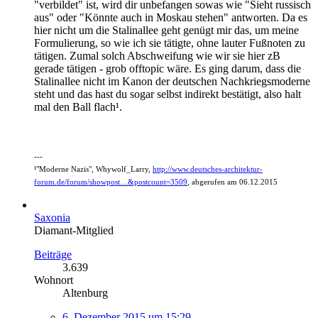
"verbildet" ist, wird dir unbefangen sowas wie "Sieht russisch
aus" oder "Könnte auch in Moskau stehen" antworten. Da es
hier nicht um die Stalinallee geht genügt mir das, um meine
Formulierung, so wie ich sie tätigte, ohne lauter Fußnoten zu
tätigen. Zumal solch Abschweifung wie wir sie hier zB
gerade tätigen - grob offtopic wäre. Es ging darum, dass die
Stalinallee nicht im Kanon der deutschen Nachkriegsmoderne
steht und das hast du sogar selbst indirekt bestätigt, also halt
mal den Ball flach¹.
---
¹"Moderne Nazis", Whywolf_Larry,
http://www.deutsches-architektur-
forum.de/forum/showpost…&postcount=3509
, abgerufen am 06.12.2015
Saxonia
Diamant-Mitglied
Beiträge
3.639
Wohnort
Altenburg
6. Dezember 2015 um 15:29