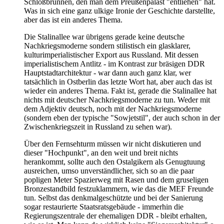
Schloßbrunnen, den man dem Preußenpalast "entliehen" hat.
Was in sich eine ganz ulkige Ironie der Geschichte darstellte,
aber das ist ein anderes Thema.
Die Stalinallee war übrigens gerade keine deutsche
Nachkriegsmoderne sondern stilistisch ein glasklarer,
kulturimperialistischer Export aus Russland. Mit dessen
imperialistischem Antlitz - im Kontrast zur bräsigen DDR
Hauptstadtarchitektur - war dann auch ganz klar, wer
tatsächlich in Ostberlin das letzte Wort hat, aber auch das ist
wieder ein anderes Thema. Fakt ist, gerade die Stalinallee hat
nichts mit deutscher Nachkriegsmoderne zu tun. Weder mit
dem Adjektiv deutsch, noch mit der Nachkriegsmoderne
(sondern eben der typische "Sowjetstil", der auch schon in der
Zwischenkriegszeit in Russland zu sehen war).
Über den Fernsehturm müssen wir nicht diskutieren und
dieser "Hochpunkt", an den weit und breit nichts
herankommt, sollte auch den Ostalgikern als Genugtuung
ausreichen, umso unverständlicher, sich so an die paar
popligen Meter Spazierweg mit Rasen und dem gruseligen
Bronzestandbild festzuklammern, wie das die MEF Freunde
tun. Selbst das denkmalgeschützte und bei der Sanierung
sogar restaurierte Staatsratsgebäude - immerhin die
Regierungszentrale der ehemaligen DDR - bleibt erhalten,