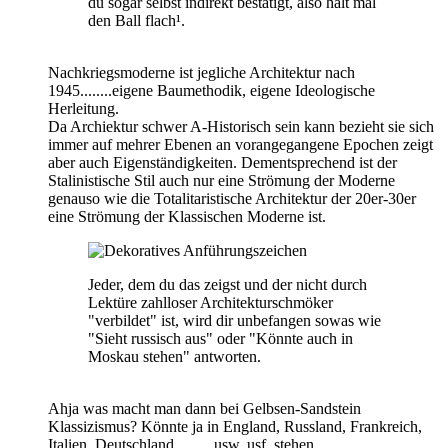
du sogar selbst indirekt bestätigt, also halt mal
den Ball flach¹.
Nachkriegsmoderne ist jegliche Architektur nach
1945........eigene Baumethodik, eigene Ideologische
Herleitung.
Da Archiektur schwer A-Historisch sein kann bezieht sie sich
immer auf mehrer Ebenen an vorangegangene Epochen zeigt
aber auch Eigenständigkeiten. Dementsprechend ist der
Stalinistische Stil auch nur eine Strömung der Moderne
genauso wie die Totalitaristische Architektur der 20er-30er
eine Strömung der Klassischen Moderne ist.
Jeder, dem du das zeigst und der nicht durch
Lektüre zahlloser Architekturschmöker
"verbildet" ist, wird dir unbefangen sowas wie
"Sieht russisch aus" oder "Könnte auch in
Moskau stehen" antworten.
Ahja was macht man dann bei Gelbsen-Sandstein
Klassizismus? Könnte ja in England, Russland, Frankreich,
Italien, Deutschland ........ usw. usf. stehen.