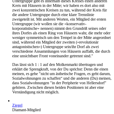
Untergruppe gibt es innerhalb dieses Kreises einen anderen
Kreis mit Häusern in der Mitte; wir haben es dort also mit
zwei konzentrischen Kreisen zu tun, während der Kreis für
die andere Untergruppe durch eine klare Trennlinie
zweigeteilt ist. Mit anderen Worten, ein Mitglied der ersten
Untergruppe (wir wollen sie die »konservativ-
korporatistische« nennen) nimmt den Grundriß seines oder
ihres Dorfes als einen Ring von Häusern wahr, die mehr oder
weniger symmetrisch um den Tempel in der Mitte angeordnet
sind, während ein Mitglied der zweiten (»revolutionär
antagonistischen«) Untergruppe sein/ihr Dorf als zwei
verschiedene Ansammlungen von Häusern auffaßt, die durch
eine unsichtbare Front voneinander getrennt sind."
Das lässt sich 1 : 1 auf den Molkenmarkt übertragen und
erklärt die Sprengkraft, von der Du sprichst: Denn die einen
meinen, es gehe "nicht um ästhetische Fragen, es geht darum,
Sozialwohnungen zu schaffen“ und die anderen (Du) meinen,
dass Sozialwohnungen "in der Peripherie von Hellersdorf"
gehören. Zwischen diesen beiden Positionen ist aber eine
Verständigung nicht möglich.
Ziegel
Diamant-Mitglied