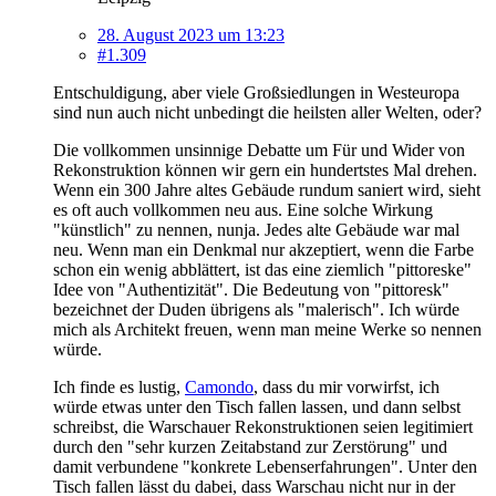
28. August 2023 um 13:23
#1.309
Entschuldigung, aber viele Großsiedlungen in Westeuropa
sind nun auch nicht unbedingt die heilsten aller Welten, oder?
Die vollkommen unsinnige Debatte um Für und Wider von
Rekonstruktion können wir gern ein hundertstes Mal drehen.
Wenn ein 300 Jahre altes Gebäude rundum saniert wird, sieht
es oft auch vollkommen neu aus. Eine solche Wirkung
"künstlich" zu nennen, nunja. Jedes alte Gebäude war mal
neu. Wenn man ein Denkmal nur akzeptiert, wenn die Farbe
schon ein wenig abblättert, ist das eine ziemlich "pittoreske"
Idee von "Authentizität". Die Bedeutung von "pittoresk"
bezeichnet der Duden übrigens als "malerisch". Ich würde
mich als Architekt freuen, wenn man meine Werke so nennen
würde.
Ich finde es lustig,
Camondo
, dass du mir vorwirfst, ich
würde etwas unter den Tisch fallen lassen, und dann selbst
schreibst, die Warschauer Rekonstruktionen seien legitimiert
durch den "sehr kurzen Zeitabstand zur Zerstörung" und
damit verbundene "konkrete Lebenserfahrungen". Unter den
Tisch fallen lässt du dabei, dass Warschau nicht nur in der