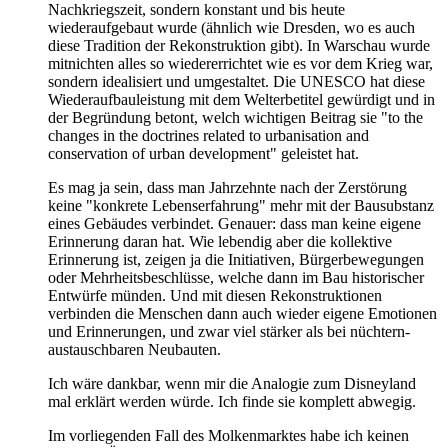
Nachkriegszeit, sondern konstant und bis heute
wiederaufgebaut wurde (ähnlich wie Dresden, wo es auch
diese Tradition der Rekonstruktion gibt). In Warschau wurde
mitnichten alles so wiedererrichtet wie es vor dem Krieg war,
sondern idealisiert und umgestaltet. Die UNESCO hat diese
Wiederaufbauleistung mit dem Welterbetitel gewürdigt und in
der Begründung betont, welch wichtigen Beitrag sie "to the
changes in the doctrines related to urbanisation and
conservation of urban development" geleistet hat.
Es mag ja sein, dass man Jahrzehnte nach der Zerstörung
keine "konkrete Lebenserfahrung" mehr mit der Bausubstanz
eines Gebäudes verbindet. Genauer: dass man keine eigene
Erinnerung daran hat. Wie lebendig aber die kollektive
Erinnerung ist, zeigen ja die Initiativen, Bürgerbewegungen
oder Mehrheitsbeschlüsse, welche dann im Bau historischer
Entwürfe münden. Und mit diesen Rekonstruktionen
verbinden die Menschen dann auch wieder eigene Emotionen
und Erinnerungen, und zwar viel stärker als bei nüchtern-
austauschbaren Neubauten.
Ich wäre dankbar, wenn mir die Analogie zum Disneyland
mal erklärt werden würde. Ich finde sie komplett abwegig.
Im vorliegenden Fall des Molkenmarktes habe ich keinen