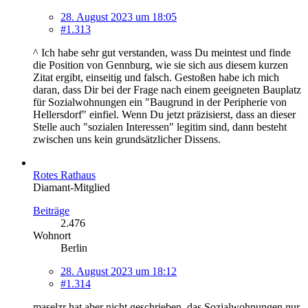
28. August 2023 um 18:05
#1.313
^ Ich habe sehr gut verstanden, wass Du meintest und finde
die Position von Gennburg, wie sie sich aus diesem kurzen
Zitat ergibt, einseitig und falsch. Gestoßen habe ich mich
daran, dass Dir bei der Frage nach einem geeigneten Bauplatz
für Sozialwohnungen ein "Baugrund in der Peripherie von
Hellersdorf" einfiel. Wenn Du jetzt präzisierst, dass an dieser
Stelle auch "sozialen Interessen" legitim sind, dann besteht
zwischen uns kein grundsätzlicher Dissens.
Rotes Rathaus
Diamant-Mitglied
Beiträge
2.476
Wohnort
Berlin
28. August 2023 um 18:12
#1.314
maselzr hat aber nicht geschrieben, das Sozialwohnungen nur