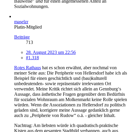
Bauweise"
und
für einen angemessenen Anteil an
Sozialwohnungen.
maselzr
Platin-Mitglied
Beiträge
713
28. August 2023 um 22:56
#1.318
Rotes Rathaus
hat es schon erwähnt, aber nochmal von
meiner Seite aus: Die Peripherie von Hellersdorf habe ich als
Beispiel für einen geschichtlich und (bau)kulturell
unbedeutenden- sowie repräsentativ irrelevanten Ort
verwendet. Meine Kritik richtet sich allein an Gennburg‘s
Aussage, dass ästhetische Fragen gegenüber dem Bedürfnis
für sozialen Wohnraum am Molkenmarkt keine Rolle spielen
würden. Wenn die Assoziationen zu Hellersdorf zu politisch
geladen sind, korrigiere meine Aussage gedanklich gerne
auch zu „Peripherie von Rudow“ o.ä. - gleicher Inhalt.
Nachtrag: Am liebsten würde ich quadratisch-praktische
Kisten aus dem gesamten Stadtbild verbannen, auch aus