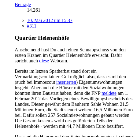
Beiträge
14.261
10. Mai 2012 um 15:37
#311
Quartier Helenenhöfe
Anscheinend hast Du auch einen Schnappschuss von den
ersten Kränen im Quartier Helenenhöfe erwischt. Dafür
spricht auch
diese
Webcam.
Bereits im letzten Spätherbst stand dort ein
Vermarktungscontainer. Gut möglich also, dass es mit den
(auch bei Immoscout
inserierten
) Eigentumswohnungen
losgeht. Aber auch die Häuser mit den Sozialwohnungen
könnten ihren Baustart haben, denn die FNP
meldete
am 1.
Februar 2012 das Vorliegen eines Bewilligungsbescheids des
Landes. Dieser gewährt dem Bauherrn Sahle Wohnen 21,5
Millionen Euro, die Stadt steuert weitere 16,5 Millionen Euro
bei. Dafür sollen 257 Sozialmietwohnungen gebaut werden.
Die Gesamtkosten - wohl des geförderten Teils der
Helenenhöfe - werden mit 44,7 Millionen Euro beziffert.
Das sind die Häuser mit den Eigentumswohnungen, in einem