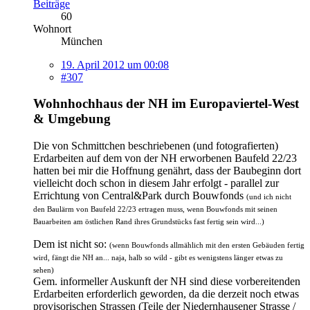
Beiträge
60
Wohnort
München
19. April 2012 um 00:08
#307
Wohnhochhaus der NH im Europaviertel-West
& Umgebung
Die von Schmittchen beschriebenen (und fotografierten)
Erdarbeiten auf dem von der NH erworbenen Baufeld 22/23
hatten bei mir die Hoffnung genährt, dass der Baubeginn dort
vielleicht doch schon in diesem Jahr erfolgt - parallel zur
Errichtung von Central&Park durch Bouwfonds
(und ich nicht
den Baulärm von Baufeld 22/23 ertragen muss, wenn Bouwfonds mit seinen
Bauarbeiten am östlichen Rand ihres Grundstücks fast fertig sein wird...)
Dem ist nicht so:
(wenn Bouwfonds allmählich mit den ersten Gebäuden fertig
wird, fängt die NH an... naja, halb so wild - gibt es wenigstens länger etwas zu
sehen)
Gem. informeller Auskunft der NH sind diese vorbereitenden
Erdarbeiten erforderlich geworden, da die derzeit noch etwas
provisorischen Strassen (Teile der Niedernhausener Strasse /