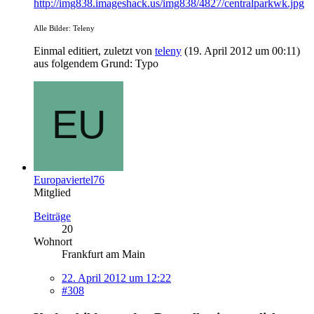
http://img838.imageshack.us/img838/4827/centralparkwk.jpg
Alle Bilder: Teleny
Einmal editiert, zuletzt von
teleny
(
19. April 2012 um 00:11
)
aus folgendem Grund: Typo
Europaviertel76
Mitglied
Beiträge
20
Wohnort
Frankfurt am Main
22. April 2012 um 12:22
#308