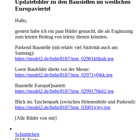
Updatebilder zu den Baustellen im westlichen
Europaviertel
Hallo,
gestern habe ich ein paar Bilder gemacht, die als Ergänzung
zum letzten Beitrag von teleny dienen könnten.
Parkend Baustelle (mit relativ viel Aktivität auch am
Samstag):
https://model2.de/light/8187/img_02961k0knh.jpg
Leere Baufelder direkt vor der Messe:
https://model2.de/light/8187/img_02971y0jkk.jpg
Baustelle EuropaQuartett:
https://model2.de/light/8187/img_0299176k62.jpg
Blick ins Taschenpark (zwischen Helenenhöfe und Parkend):
https://model2.de/light/8187/img_03001jcjey.jpg
[Alle Bilder von mir]
Schmittchen
DAF-Team