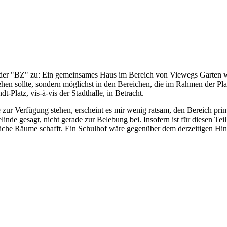
er "BZ" zu: Ein gemeinsames Haus im Bereich von Viewegs Garten wär
tstehen sollte, sondern möglichst in den Bereichen, die im Rahmen der
t-Platz, vis-à-vis der Stadthalle, in Betracht.
le zur Verfügung stehen, erscheint es mir wenig ratsam, den Bereich pri
linde gesagt, nicht gerade zur Belebung bei. Insofern ist für diesen T
tliche Räume schafft. Ein Schulhof wäre gegenüber dem derzeitigen Hin