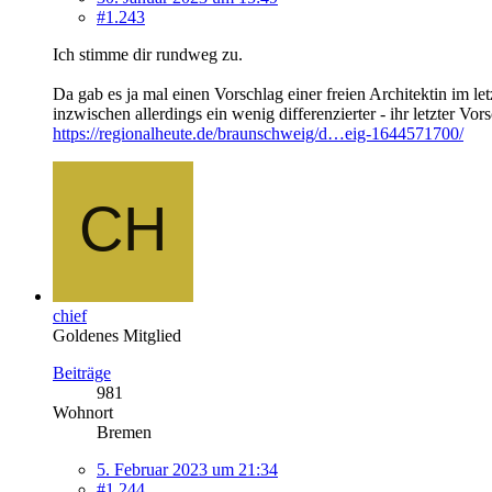
#1.243
Ich stimme dir rundweg zu.
Da gab es ja mal einen Vorschlag einer freien Architektin im le
inzwischen allerdings ein wenig differenzierter - ihr letzter V
https://regionalheute.de/braunschweig/d…eig-1644571700/
chief
Goldenes Mitglied
Beiträge
981
Wohnort
Bremen
5. Februar 2023 um 21:34
#1.244