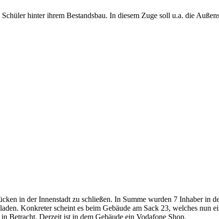
Schüler hinter ihrem Bestandsbau. In diesem Zuge soll u.a. die Außens
ken in der Innenstadt zu schließen. In Summe wurden 7 Inhaber in der
laden. Konkreter scheint es beim Gebäude am Sack 23, welches nun e
 in Betracht. Derzeit ist in dem Gebäude ein Vodafone Shop.