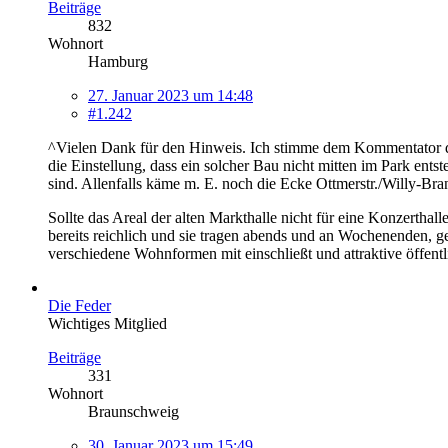
Beiträge
832
Wohnort
Hamburg
27. Januar 2023 um 14:48
#1.242
^Vielen Dank für den Hinweis. Ich stimme dem Kommentator d
die Einstellung, dass ein solcher Bau nicht mitten im Park en
sind. Allenfalls käme m. E. noch die Ecke Ottmerstr./Willy-Brand
Sollte das Areal der alten Markthalle nicht für eine Konzerthal
bereits reichlich und sie tragen abends und an Wochenenden, ge
verschiedene Wohnformen mit einschließt und attraktive öffen
Die Feder
Wichtiges Mitglied
Beiträge
331
Wohnort
Braunschweig
30. Januar 2023 um 15:49