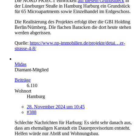
Die NORD PRJECT entwickelt
auf diesem Grundstueck
in
der Lüneburger Straße in Hamburg Harburg ein Grundstück
für 65 Microapartments sowie Einzelhandel im Erdgeschoss.
Die Realisierung des Projektes erfolgt über die GBI Holding
Berlin/Nürnberg. DIe flachen Baracken die dort heute stehen
werden abgerissen.
Quelle:
https://www.np-immobilien.de/projekte/detai…er-
strasse-4-8/
Midas
Diamant-Mitglied
Beiträge
6.110
Wohnort
Hamburg
28. November 2024 um 10:45
#388
Schlechte Nachrichten für Harburg: Es sieht sehr danach aus,
dass am ehemaligen Karstadt ein Dauerprovisorium entsteht.
Helfen würde nur Abriß und Wohnungsbau.