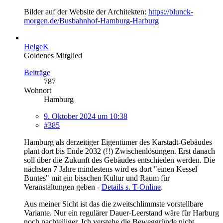
Bilder auf der Website der Architekten:
https://blunck-
morgen.de/Busbahnhof-Hamburg-Harburg
HelgeK
Goldenes Mitglied
Beiträge
787
Wohnort
Hamburg
9. Oktober 2024 um 10:38
#385
Hamburg als derzeitiger Eigentümer des Karstadt-Gebäudes
plant dort bis Ende 2032 (!!) Zwischenlösungen. Erst danach
soll über die Zukunft des Gebäudes entschieden werden. Die
nächsten 7 Jahre mindestens wird es dort "einen Kessel
Buntes" mit ein bisschen Kultur und Raum für
Veranstaltungen geben -
Details s. T-Online
.
Aus meiner Sicht ist das die zweitschlimmste vorstellbare
Variante. Nur ein regulärer Dauer-Leerstand wäre für Harburg
noch nachteiliger. Ich verstehe die Beweggründe nicht.