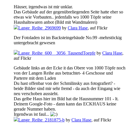
Häuser, irgendwas ist mir unklar.
Das Gebäude auf der gegenübreliegenden Seite hatte eher so
etwas wie Vorbauten.. jedenfalls wo 1000 Töpfe seine
Haushaltswaren anbot (Bild mit Wandmalerei)
Lange_Reihe_2969699
by
Clara Hase
, auf Flickr
Der Fotoladen ist im Backsteingebäude No.99 -mehrstöckig
untergebracht gewesen
Lange_Reihe_600 _ 3056_TausendToepfe
by
Clara Hase
,
auf Flickr
Gebäude links an der Ecke it das Obere von 1000 Töpfe noch
von der Langen Reihe aus betrachtet- 4 Geschosse und
Parterre mit dem Laden
Du hast offenbar von der Schmilinsky aus fotografiert? -
beide Bilder sind mir sehr fremd - da auch der Eingang wie
neu verschoben aussieht.
Das gelbe Haus hier im Bild hat die Hausnummer 101 - lt.
Deinem Google-Foto - dann kann das ECKHAUS keine
gerade Nummer haben.
Irgendwas ist faul...
Lange_Reihe_2181875-b
by
Clara Hase
, auf Flickr