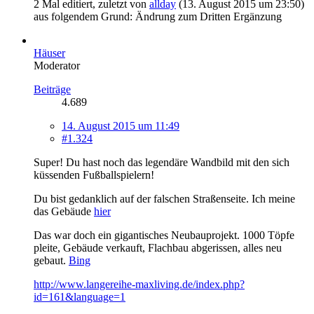
2 Mal editiert, zuletzt von
allday
(
13. August 2015 um 23:50
)
aus folgendem Grund: Ändrung zum Dritten Ergänzung
Häuser
Moderator
Beiträge
4.689
14. August 2015 um 11:49
#1.324
Super! Du hast noch das legendäre Wandbild mit den sich
küssenden Fußballspielern!
Du bist gedanklich auf der falschen Straßenseite. Ich meine
das Gebäude
hier
Das war doch ein gigantisches Neubauprojekt. 1000 Töpfe
pleite, Gebäude verkauft, Flachbau abgerissen, alles neu
gebaut.
Bing
http://www.langereihe-maxliving.de/index.php?
id=161&language=1