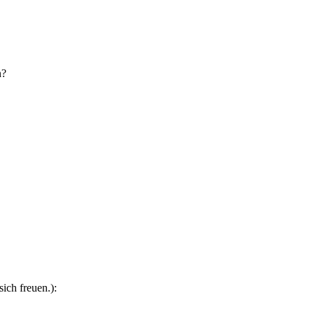
n?
ich freuen.):