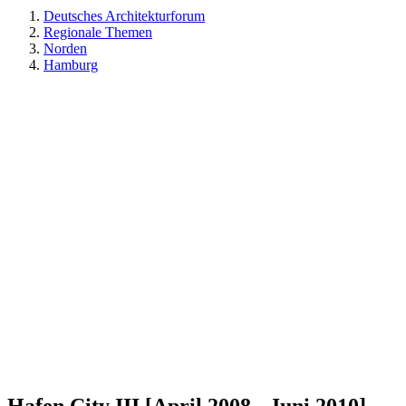
Deutsches Architekturforum
Regionale Themen
Norden
Hamburg
Hafen City III [April 2008 - Juni 2010]