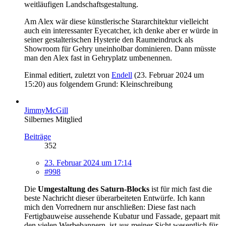
weitläufigen Landschaftsgestaltung.
Am Alex wär diese künstlerische Stararchitektur vielleicht
auch ein interessanter Eyecatcher, ich denke aber er würde in
seiner gestalterischen Hysterie den Raumeindruck als
Showroom für Gehry uneinholbar dominieren. Dann müsste
man den Alex fast in Gehryplatz umbenennen.
Einmal editiert, zuletzt von
Endell
(
23. Februar 2024 um
15:20
) aus folgendem Grund: Kleinschreibung
JimmyMcGill
Silbernes Mitglied
Beiträge
352
23. Februar 2024 um 17:14
#998
Die
Umgestaltung des Saturn-Blocks
ist für mich fast die
beste Nachricht dieser überarbeiteten Entwürfe. Ich kann
mich den Vorrednern nur anschließen: Diese fast nach
Fertigbauweise aussehende Kubatur und Fassade, gepaart mit
den vielen Werbebannern, ist aus meiner Sicht wesentlich für