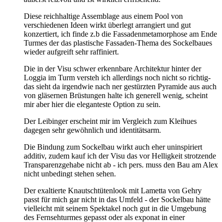
Diese reichhaltige Assemblage aus einem Pool von
verschiedenen Ideen wirkt überlegt arrangiert und gut
konzertiert, ich finde z.b die Fassadenmetamorphose am Ende
Turmes der das plastische Fassaden-Thema des Sockelbaues
wieder aufgreift sehr raffiniert.
Die in der Visu schwer erkennbare Architektur hinter der
Loggia im Turm versteh ich allerdings noch nicht so richtig-
das sieht da irgendwie nach ner gestürzten Pyramide aus auch
von gläsernen Brüstungen halte ich generell wenig, scheint
mir aber hier die eleganteste Option zu sein.
Der Leibinger erscheint mir im Vergleich zum Kleihues
dagegen sehr gewöhnlich und identitätsarm.
Die Bindung zum Sockelbau wirkt auch eher uninspiriert
additiv, zudem kauf ich der Visu das vor Helligkeit strotzende
Transparenzgehabe nicht ab - ich pers. muss den Bau am Alex
nicht unbedingt stehen sehen.
Der exaltierte Knautschtütenlook mit Lametta von Gehry
passt für mich gar nicht in das Umfeld - der Sockelbau hätte
vielleicht mit seinem Spektakel noch gut in die Umgebung
des Fernsehturmes gepasst oder als exponat in einer