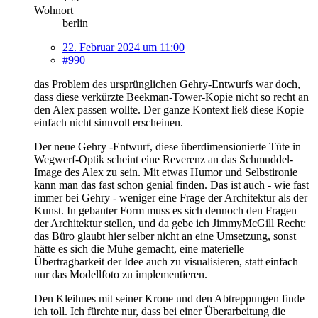
Wohnort
berlin
22. Februar 2024 um 11:00
#990
das Problem des ursprünglichen Gehry-Entwurfs war doch,
dass diese
verkürzte Beekman-Tower-Kopie nicht so recht an
den Alex passen wollte. Der ganze Kontext ließ diese Kopie
einfach nicht sinnvoll erscheinen.
Der neue Gehry -Entwurf, diese überdimensionierte Tüte in
Wegwerf-Optik scheint eine Reverenz an das Schmuddel-
Image des Alex zu sein. Mit etwas Humor und Selbstironie
kann man das fast schon genial finden. Das ist auch - wie fast
immer bei Gehry - weniger eine Frage der Architektur als der
Kunst. In gebauter Form muss es sich dennoch den Fragen
der Architektur stellen, und da gebe ich JimmyMcGill Recht:
das Büro glaubt hier selber nicht an eine Umsetzung, sonst
hätte es sich die Mühe gemacht, eine materielle
Übertragbarkeit der Idee auch zu visualisieren, statt einfach
nur das Modellfoto zu implementieren.
Den Kleihues mit seiner Krone und den Abtreppungen finde
ich toll. Ich fürchte nur, dass bei einer Überarbeitung die