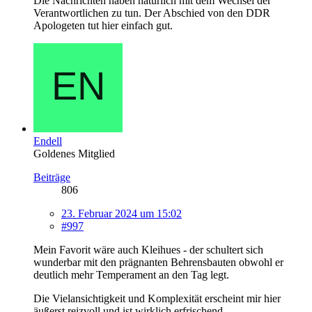
Die Nachrichten haben natürlich mit dem Wechsel der
Verantwortlichen zu tun. Der Abschied von den DDR
Apologeten tut hier einfach gut.
Endell
Goldenes Mitglied
Beiträge
806
23. Februar 2024 um 15:02
#997
Mein Favorit wäre auch Kleihues - der schultert sich
wunderbar mit den prägnanten Behrensbauten obwohl er
deutlich mehr Temperament an den Tag legt.
Die Vielansichtigkeit und Komplexität erscheint mir hier
äußerst reizvoll und ist wirklich erfrischend.