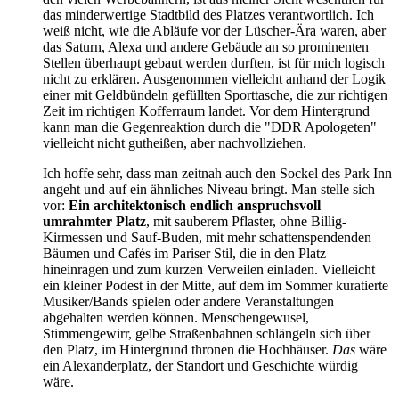
das minderwertige Stadtbild des Platzes verantwortlich. Ich
weiß nicht, wie die Abläufe vor der Lüscher-Ära waren, aber
das Saturn, Alexa und andere Gebäude an so prominenten
Stellen überhaupt gebaut werden durften, ist für mich logisch
nicht zu erklären. Ausgenommen vielleicht anhand der Logik
einer mit Geldbündeln gefüllten Sporttasche, die zur richtigen
Zeit im richtigen Kofferraum landet. Vor dem Hintergrund
kann man die Gegenreaktion durch die "DDR Apologeten"
vielleicht nicht gutheißen, aber nachvollziehen.
Ich hoffe sehr, dass man zeitnah auch den Sockel des Park Inn
angeht und auf ein ähnliches Niveau bringt. Man stelle sich
vor:
Ein architektonisch endlich anspruchsvoll
umrahmter Platz
, mit sauberem Pflaster, ohne Billig-
Kirmessen und Sauf-Buden, mit mehr schattenspendenden
Bäumen und Cafés im Pariser Stil, die in den Platz
hineinragen und zum kurzen Verweilen einladen. Vielleicht
ein kleiner Podest in der Mitte, auf dem im Sommer kuratierte
Musiker/Bands spielen oder andere Veranstaltungen
abgehalten werden können. Menschengewusel,
Stimmengewirr, gelbe Straßenbahnen schlängeln sich über
den Platz, im Hintergrund thronen die Hochhäuser.
Das
wäre
ein Alexanderplatz, der Standort und Geschichte würdig
wäre.