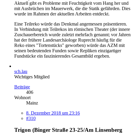
Aktuell gibt es Probleme mit Feuchtigkeit vom Hang her und
mit Ausbrüchen im Mauerwerk, die die Statik gefährden. Dies
wurde im Rahmen der aktuellen Arbeiten entdeckt.
Eine Teilreko würde das Denkmal angemessen präsentieren.
In Verbindung mit Teilrekos im römischen Theater (der innere
Zuschauerbereich wurde zuletzt mehrfach genannt; vor Jahren
hat der frühere Landesarchäologe Ruprecht häufig für die
Reko eines "Tortenstücks" geworben) würde das AZM mit
seinen bedeutenden Funden sowie Repliken einzigartiger
Fundstücke ein faszinierendes Gesamtbild ergeben.
sch.lau
Wichtiges Mitglied
Beiträge
406
Wohnort
Mainz
8. Dezember 2018 um 23:16
#310
Trigon (Binger Straße 23-25/Am Linsenberg