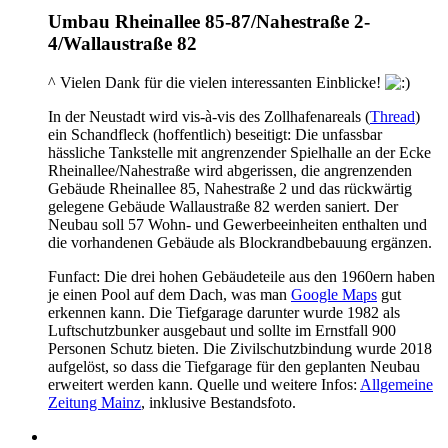
Umbau Rheinallee 85-87/Nahestraße 2-
4/Wallaustraße 82
^ Vielen Dank für die vielen interessanten Einblicke!
In der Neustadt wird vis-à-vis des Zollhafenareals (
Thread
)
ein Schandfleck (hoffentlich) beseitigt: Die unfassbar
hässliche Tankstelle mit angrenzender Spielhalle an der Ecke
Rheinallee/Nahestraße wird abgerissen, die angrenzenden
Gebäude Rheinallee 85, Nahestraße 2 und das rückwärtig
gelegene Gebäude Wallaustraße 82 werden saniert. Der
Neubau soll 57 Wohn- und Gewerbeeinheiten enthalten und
die vorhandenen Gebäude als Blockrandbebauung ergänzen.
Funfact: Die drei hohen Gebäudeteile aus den 1960ern haben
je einen Pool auf dem Dach, was man
Google Maps
gut
erkennen kann. Die Tiefgarage darunter wurde 1982 als
Luftschutzbunker ausgebaut und sollte im Ernstfall 900
Personen Schutz bieten. Die Zivilschutzbindung wurde 2018
aufgelöst, so dass die Tiefgarage für den geplanten Neubau
erweitert werden kann. Quelle und weitere Infos:
Allgemeine
Zeitung Mainz
, inklusive Bestandsfoto.