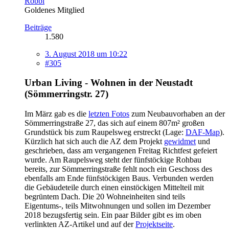
Robbi
Goldenes Mitglied
Beiträge
1.580
3. August 2018 um 10:22
#305
Urban Living - Wohnen in der Neustadt
(Sömmerringstr. 27)
Im März gab es die
letzten Fotos
zum Neubauvorhaben an der
Sömmerringstraße 27, das sich auf einem 807m² großen
Grundstück bis zum Raupelsweg erstreckt (Lage:
DAF-Map
).
Kürzlich hat sich auch die AZ dem Projekt
gewidmet
und
geschrieben, dass am vergangenen Freitag Richtfest gefeiert
wurde. Am Raupelsweg steht der fünfstöckige Rohbau
bereits, zur Sömmerringstraße fehlt noch ein Geschoss des
ebenfalls am Ende fünfstöckigen Baus. Verbunden werden
die Gebäudeteile durch einen einstöckigen Mittelteil mit
begrüntem Dach. Die 20 Wohneinheiten sind teils
Eigentums-, teils Mitwohnungen und sollen im Dezember
2018 bezugsfertig sein. Ein paar Bilder gibt es im oben
verlinkten AZ-Artikel und auf der
Projektseite
.