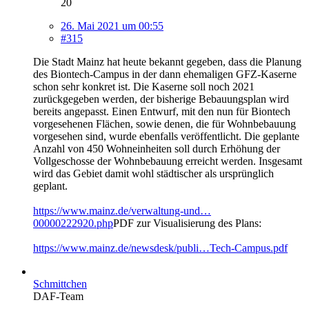
20
26. Mai 2021 um 00:55
#315
Die Stadt Mainz hat heute bekannt gegeben, dass die Planung
des Biontech-Campus in der dann ehemaligen GFZ-Kaserne
schon sehr konkret ist. Die Kaserne soll noch 2021
zurückgegeben werden, der bisherige Bebauungsplan wird
bereits angepasst. Einen Entwurf, mit den nun für Biontech
vorgesehenen Flächen, sowie denen, die für Wohnbebauung
vorgesehen sind, wurde ebenfalls veröffentlicht. Die geplante
Anzahl von 450 Wohneinheiten soll durch Erhöhung der
Vollgeschosse der Wohnbebauung erreicht werden. Insgesamt
wird das Gebiet damit wohl städtischer als ursprünglich
geplant.
https://www.mainz.de/verwaltung-und…
00000222920.php
PDF zur Visualisierung des Plans:
https://www.mainz.de/newsdesk/publi…Tech-Campus.pdf
Schmittchen
DAF-Team