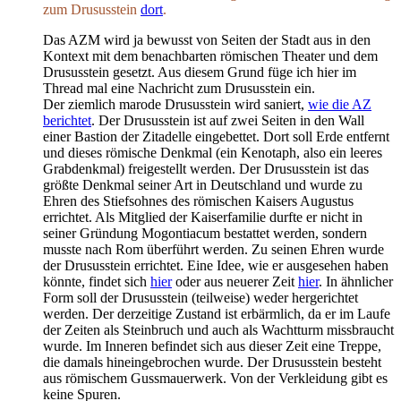
zum Drususstein
dort
.
Das AZM wird ja bewusst von Seiten der Stadt aus in den
Kontext mit dem benachbarten römischen Theater und dem
Drususstein gesetzt. Aus diesem Grund füge ich hier im
Thread mal eine Nachricht zum Drususstein ein.
Der ziemlich marode Drususstein wird saniert,
wie die AZ
berichtet
. Der Drususstein ist auf zwei Seiten in den Wall
einer Bastion der Zitadelle eingebettet. Dort soll Erde entfernt
und dieses römische Denkmal (ein Kenotaph, also ein leeres
Grabdenkmal) freigestellt werden. Der Drususstein ist das
größte Denkmal seiner Art in Deutschland und wurde zu
Ehren des Stiefsohnes des römischen Kaisers Augustus
errichtet. Als Mitglied der Kaiserfamilie durfte er nicht in
seiner Gründung Mogontiacum bestattet werden, sondern
musste nach Rom überführt werden. Zu seinen Ehren wurde
der Drususstein errichtet. Eine Idee, wie er ausgesehen haben
könnte, findet sich
hier
oder aus neuerer Zeit
hier
. In ähnlicher
Form soll der Drususstein (teilweise) weder hergerichtet
werden. Der derzeitige Zustand ist erbärmlich, da er im Laufe
der Zeiten als Steinbruch und auch als Wachtturm missbraucht
wurde. Im Inneren befindet sich aus dieser Zeit eine Treppe,
die damals hineingebrochen wurde. Der Drususstein besteht
aus römischem Gussmauerwerk. Von der Verkleidung gibt es
keine Spuren.