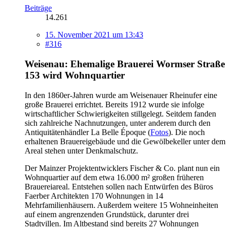
Beiträge
14.261
15. November 2021 um 13:43
#316
Weisenau: Ehemalige Brauerei Wormser Straße
153 wird Wohnquartier
In den 1860er-Jahren wurde am Weisenauer Rheinufer eine
große Brauerei errichtet. Bereits 1912 wurde sie infolge
wirtschaftlicher Schwierigkeiten stillgelegt. Seitdem fanden
sich zahlreiche Nachnutzungen, unter anderem durch den
Antiquitätenhändler La Belle Époque (
Fotos
). Die noch
erhaltenen Brauereigebäude und die Gewölbekeller unter dem
Areal stehen unter Denkmalschutz.
Der Mainzer Projektentwicklers Fischer & Co. plant nun ein
Wohnquartier auf dem etwa 16.000 m² großen früheren
Brauereiareal. Entstehen sollen nach Entwürfen des Büros
Faerber Architekten 170 Wohnungen in 14
Mehrfamilienhäusern. Außerdem weitere 15 Wohneinheiten
auf einem angrenzenden Grundstück, darunter drei
Stadtvillen. Im Altbestand sind bereits 27 Wohnungen