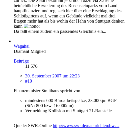
zurück. Die Stadt bekommt jetzt noch dazu via S21eine
beträchtliche Erweiterung des Rosensteinparks vom Land
hauptfinanziert und regt sich hier über eine Erschlagung des
Schloßgartens auf, wenn ein Gebäude vielleicht mal drei
Etagen mehr hat als bis wohin der Hahn von Stuttgart denken
kann
Da fällt einem zudem ein passendes Gleichnis ein...
Wagahai
Diamant-Mitglied
Beiträge
11.576
30. September 2007 um 22:23
#10
Finanzminister Stratthaus spricht von
mindestens 600 Büroarbeitsplätze, 23.000qm BGF
(StN: 800 bzw. 16.000qm)
Vermeidung Kollision mit Stuttgart 21-Baustelle
Quelle: SWR-Online
http://www.swr.de/nachrichten/bw…