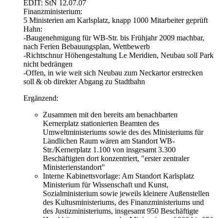
EDIT: StN 12.07.07
Finanzministerium:
5 Ministerien am Karlsplatz, knapp 1000 Mitarbeiter geprüft
Hahn:
-Baugenehmigung für WB-Str. bis Frühjahr 2009 machbar,
nach Ferien Bebauungsplan, Wettbewerb
-Richtschnur Höhengestaltung Le Meridien, Neubau soll Park
nicht bedrängen
-Offen, in wie weit sich Neubau zum Neckartor erstrecken
soll & ob direkter Abgang zu Stadtbahn
Ergänzend:
Zusammen mit den bereits am benachbarten
Kernerplatz stationierten Beamten des
Umweltministeriums sowie des des Ministeriums für
Ländlichen Raum wären am Standort WB-
Str./Kernerplatz 1.100 von insgesamt 3.300
Beschäftigten dort konzentriert, "erster zentraler
Ministerienstandort"
Interne Kabinettsvorlage: Am Standort Karlsplatz
Ministerium für Wissenschaft und Kunst,
Sozialministerium sowie jeweils kleinere Außenstellen
des Kultusministeriums, des Finanzministeriums und
des Justizministeriums, insgesamt 950 Beschäftigte