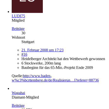
LUDI75
Mitglied
Beiträge
30
Wohnort
Stuttgart
21. Februar 2008 um 17:23
#16
Heidelberger Architekt hat den Wettbewerb gewonnen
6 Stockwerke, 200m lang
Baubeginn für das 65-Mio.-Projekt Ende 2009
Quelle:
http://www.baden-
w%c3%bcrttemberg.de/de/Realisierun…l?referer=88736
Wagahai
Diamant-Mitglied
Beiträge