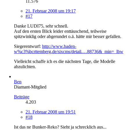
11.576
21. Februar 2008 um 19:17
#17
Danke LUDI75, sehr schnell.
Auf den ersten Blick leider enttäuschend, teilweise
spitzwinklig oder abgerundet o.ä. hätte mir besser gefallen.
Siegerentwurf:
http://www.baden-
w%c3%bcrttemberg.de/sixcms/detail.…88736&_min=_lbw
Vielleicht schaffe ich es die nächsten Tage, die Modelle
abzulichten.
Ben
Diamant-Mitglied
Beiträge
4.203
21. Februar 2008 um 19:51
#18
Ist das ne Bunker-Reko? Sieht ja schrecklich aus...