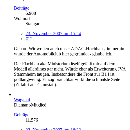
Beiträge
6.908
Wohnort
Staugart
23. November 2007 um 15:54
#12
Genau! Wir wollen auch unser ADAC-Hochhaus, immerhin
wurde der Automobilclub hier gegründet - glaube ich.
Der Flachbau aka Ministerium itself gefällt mir auf dem
Modell allerdings gar nicht. Würde eher als Erweiterung JVA
Stammheim taugen. Insbesondere die Front zur B14 ist
pottlangweilig. Einzig brauchbar wirkt die schmalste Seite
(Zufahrt aus Cannstatt).
Wagahai
Diamant-Mitglied
Beiträge
11.576
23. November 2007 um 16:33