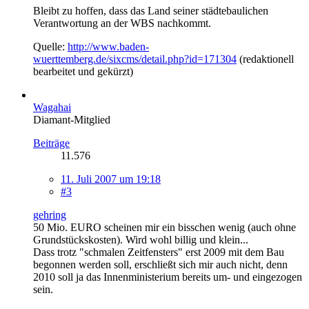
Bleibt zu hoffen, dass das Land seiner städtebaulichen
Verantwortung an der WBS nachkommt.
Quelle:
http://www.baden-
wuerttemberg.de/sixcms/detail.php?id=171304
(redaktionell
bearbeitet und gekürzt)
Wagahai
Diamant-Mitglied
Beiträge
11.576
11. Juli 2007 um 19:18
#3
gehring
50 Mio. EURO scheinen mir ein bisschen wenig (auch ohne
Grundstückskosten). Wird wohl billig und klein...
Dass trotz "schmalen Zeitfensters" erst 2009 mit dem Bau
begonnen werden soll, erschließt sich mir auch nicht, denn
2010 soll ja das Innenministerium bereits um- und eingezogen
sein.