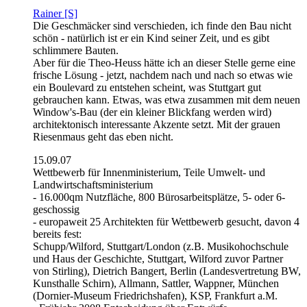
Rainer [S]
Die Geschmäcker sind verschieden, ich finde den Bau nicht
schön - natürlich ist er ein Kind seiner Zeit, und es gibt
schlimmere Bauten.
Aber für die Theo-Heuss hätte ich an dieser Stelle gerne eine
frische Lösung - jetzt, nachdem nach und nach so etwas wie
ein Boulevard zu entstehen scheint, was Stuttgart gut
gebrauchen kann. Etwas, was etwa zusammen mit dem neuen
Window's-Bau (der ein kleiner Blickfang werden wird)
architektonisch interessante Akzente setzt. Mit der grauen
Riesenmaus geht das eben nicht.
15.09.07
Wettbewerb für Innenministerium, Teile Umwelt- und
Landwirtschaftsministerium
- 16.000qm Nutzfläche, 800 Bürosarbeitsplätze, 5- oder 6-
geschossig
- europaweit 25 Architekten für Wettbewerb gesucht, davon 4
bereits fest:
Schupp/Wilford, Stuttgart/London (z.B. Musikohochschule
und Haus der Geschichte, Stuttgart, Wilford zuvor Partner
von Stirling), Dietrich Bangert, Berlin (Landesvertretung BW,
Kunsthalle Schirn), Allmann, Sattler, Wappner, München
(Dornier-Museum Friedrichshafen), KSP, Frankfurt a.M.