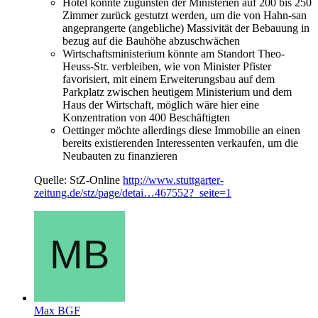
Hotel könnte zugunsten der Ministerien auf 200 bis 250
Zimmer zurück gestutzt werden, um die von Hahn-san
angeprangerte (angebliche) Massivität der Bebauung in
bezug auf die Bauhöhe abzuschwächen
Wirtschaftsministerium könnte am Standort Theo-
Heuss-Str. verbleiben, wie von Minister Pfister
favorisiert, mit einem Erweiterungsbau auf dem
Parkplatz zwischen heutigem Ministerium und dem
Haus der Wirtschaft, möglich wäre hier eine
Konzentration von 400 Beschäftigten
Oettinger möchte allerdings diese Immobilie an einen
bereits existierenden Interessenten verkaufen, um die
Neubauten zu finanzieren
Quelle: StZ-Online
http://www.stuttgarter-
zeitung.de/stz/page/detai…467552?_seite=1
Max BGF