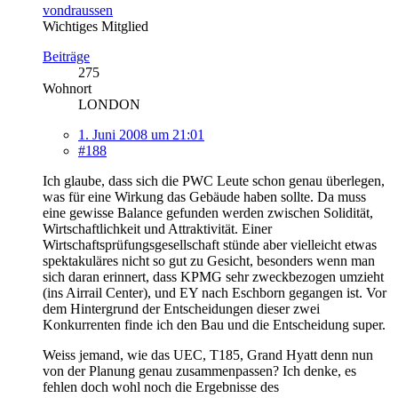
vondraussen
Wichtiges Mitglied
Beiträge
275
Wohnort
LONDON
1. Juni 2008 um 21:01
#188
Ich glaube, dass sich die PWC Leute schon genau überlegen,
was für eine Wirkung das Gebäude haben sollte. Da muss
eine gewisse Balance gefunden werden zwischen Solidität,
Wirtschaftlichkeit und Attraktivität. Einer
Wirtschaftsprüfungsgesellschaft stünde aber vielleicht etwas
spektakuläres nicht so gut zu Gesicht, besonders wenn man
sich daran erinnert, dass KPMG sehr zweckbezogen umzieht
(ins Airrail Center), und EY nach Eschborn gegangen ist. Vor
dem Hintergrund der Entscheidungen dieser zwei
Konkurrenten finde ich den Bau und die Entscheidung super.
Weiss jemand, wie das UEC, T185, Grand Hyatt denn nun
von der Planung genau zusammenpassen? Ich denke, es
fehlen doch wohl noch die Ergebnisse des