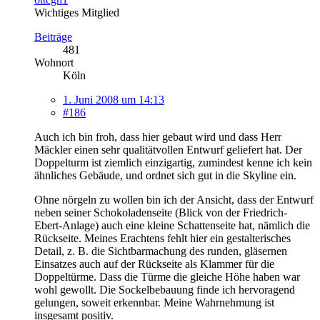
Wichtiges Mitglied
Beiträge
481
Wohnort
Köln
1. Juni 2008 um 14:13
#186
Auch ich bin froh, dass hier gebaut wird und dass Herr
Mäckler einen sehr qualitätvollen Entwurf geliefert hat. Der
Doppelturm ist ziemlich einzigartig, zumindest kenne ich kein
ähnliches Gebäude, und ordnet sich gut in die Skyline ein.
Ohne nörgeln zu wollen bin ich der Ansicht, dass der Entwurf
neben seiner Schokoladenseite (Blick von der Friedrich-
Ebert-Anlage) auch eine kleine Schattenseite hat, nämlich die
Rückseite. Meines Erachtens fehlt hier ein gestalterisches
Detail, z. B. die Sichtbarmachung des runden, gläsernen
Einsatzes auch auf der Rückseite als Klammer für die
Doppeltürme. Dass die Türme die gleiche Höhe haben war
wohl gewollt. Die Sockelbebauung finde ich hervoragend
gelungen, soweit erkennbar. Meine Wahrnehmung ist
insgesamt positiv.