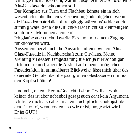
Ich frage mich ausserdem, warum ausgerechnet
der Turm
eine
Alu-Glasfassade bekommen soll.
Der Komplex aus Turm und Flachbau könnte ein in sich
wesentlich einheitlicheres Erscheinungsbild abgeben, wenn
die Fassadenmaterialien durchgängig wären. Was hier auch
stimmig wäre, denn die Örtlichkeit lädt nicht zu kleinteiligem,
sondern zu Monumentalem ein!
Ich glaube auch nicht dass die Plaza mit nur einem Zugang
funktionieren wird.
Ausserdem nervt mich die Aussicht auf eine weitere Alu-
Glass-Fassade in Nachbarschaft zum Cityhaus. Meine
Meinung zu dessen Umgestaltung tue ich ja hier schon gar
nicht mehr kund, aber die Assicht auf einenen möglichen
Fassadenklon in unmttelbarer Blickweite, lässt mich über das
dauernde Genöle über die paar grünen Glasfassaden nur noch
den Kopf schütteln!
Und nein, einen "Berlin-Gedächtnis-Park" will da wohl
keiner, das ist aber nebenbei gesagt auch
echt
kein Argument.
Ich freue mich also alles in allem auch pflichtschuldigst über
den Entwurf, wenn er denn so wie er ist, umgesetzt wird.
Er ist GUT!
(nur leider nicht genial!)
ottcgn1