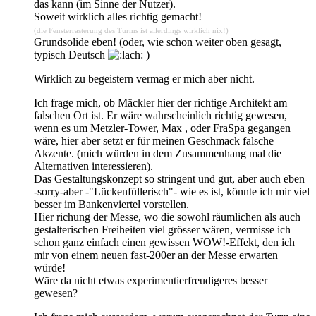
das kann (im Sinne der Nutzer).
Soweit wirklich alles richtig gemacht!
(die Fensterrasterung des Turms ist allerdings wirklich nix!)
Grundsolide eben! (oder, wie schon weiter oben gesagt,
typisch Deutsch
)
Wirklich zu begeistern vermag er mich aber nicht.
Ich frage mich, ob Mäckler hier der richtige Architekt am
falschen Ort ist. Er wäre wahrscheinlich richtig gewesen,
wenn es um Metzler-Tower, Max , oder FraSpa gegangen
wäre, hier aber setzt er für meinen Geschmack falsche
Akzente. (mich würden in dem Zusammenhang mal die
Alternativen interessieren).
Das Gestaltungskonzept so stringent und gut, aber auch eben
-sorry-aber -"Lückenfüllerisch"- wie es ist, könnte ich mir viel
besser im Bankenviertel vorstellen.
Hier richung der Messe, wo die sowohl räumlichen als auch
gestalterischen Freiheiten viel grösser wären, vermisse ich
schon ganz einfach einen gewissen WOW!-Effekt, den ich
mir von einem neuen fast-200er an der Messe erwarten
würde!
Wäre da nicht etwas experimentierfreudigeres besser
gewesen?