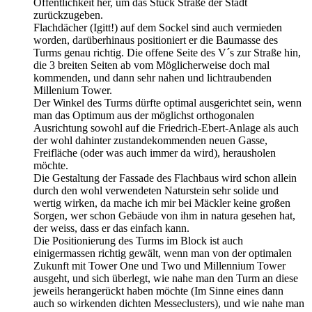
Öffentlichkeit her, um das Stück Straße der Stadt
zurückzugeben.
Flachdächer (Igitt!) auf dem Sockel sind auch vermieden
worden, darüberhinaus positioniert er die Baumasse des
Turms genau richtig. Die offene Seite des V´s zur Straße hin,
die 3 breiten Seiten ab vom Möglicherweise doch mal
kommenden, und dann sehr nahen und lichtraubenden
Millenium Tower.
Der Winkel des Turms dürfte optimal ausgerichtet sein, wenn
man das Optimum aus der möglichst orthogonalen
Ausrichtung sowohl auf die Friedrich-Ebert-Anlage als auch
der wohl dahinter zustandekommenden neuen Gasse,
Freifläche (oder was auch immer da wird), herausholen
möchte.
Die Gestaltung der Fassade des Flachbaus wird schon allein
durch den wohl verwendeten Naturstein sehr solide und
wertig wirken, da mache ich mir bei Mäckler keine großen
Sorgen, wer schon Gebäude von ihm in natura gesehen hat,
der weiss, dass er das einfach kann.
Die Positionierung des Turms im Block ist auch
einigermassen richtig gewält, wenn man von der optimalen
Zukunft mit Tower One und Two und Millennium Tower
ausgeht, und sich überlegt, wie nahe man den Turm an diese
jeweils herangerückt haben möchte (Im Sinne eines dann
auch so wirkenden dichten Messeclusters), und wie nahe man