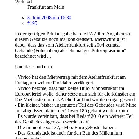
Wohnort
Frankfurt am Main
8. Juni 2008 um 16:30
#195
In der gestrigen Printausgabe hat die FAZ ihre Angaben zu
diesem Gebäude noch mal konkretisiert. Merkwürdig ist
dabei, dass das vom Atelierfrankfurt seit 2004 genutzt
Gebäude (Fotos oben) als "ehemaliges Polizeipräsidium"
bezeichnet wird ...
Und das stand drin:
- Vivico hat den Mietvertrag mit dem Atelierfrankfurt am
Freitag um weitere fünf Jahre verlängert.
- Vivico betonte, dass man keine Büro-Monostruktur im
Europaviertel wolle, daher setze man sich für die Künstler ein.
Die Mietkosten für das Atelierfrankfurt wurden sogar gesenkt.
- Ein kleiner, bisher ungenutzter Teil des Gebäudes wird Mitte
Juli abgerissen, damit der Tower 185 gebaut werden kann.
- Es wurde vereinbart, dass bei Bedarf 2010 ein weiterer Teil
des Gebäudes abgerissen werden darf.
- Die Immoblie soll 37,5 Mio. Euro gekostet haben.
- Das Grundstück ist auch für den Bau des Millennium
Towers nötig