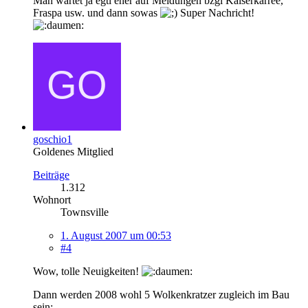
Man wartet ja egtl eher auf Meldungen bzgl Kaiserkarree,
Fraspa usw. und dann sowas
Super Nachricht!
goschio1
Goldenes Mitglied
Beiträge
1.312
Wohnort
Townsville
1. August 2007 um 00:53
#4
Wow, tolle Neuigkeiten!
Dann werden 2008 wohl 5 Wolkenkratzer zugleich im Bau
sein: