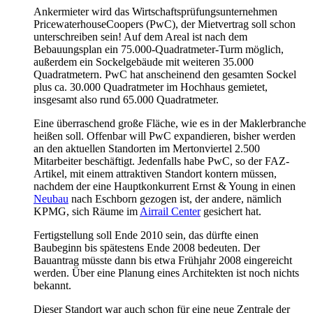
Ankermieter wird das Wirtschaftsprüfungsunternehmen
PricewaterhouseCoopers (PwC), der Mietvertrag soll schon
unterschreiben sein! Auf dem Areal ist nach dem
Bebauungsplan ein 75.000-Quadratmeter-Turm möglich,
außerdem ein Sockelgebäude mit weiteren 35.000
Quadratmetern. PwC hat anscheinend den gesamten Sockel
plus ca. 30.000 Quadratmeter im Hochhaus gemietet,
insgesamt also rund 65.000 Quadratmeter.
Eine überraschend große Fläche, wie es in der Maklerbranche
heißen soll. Offenbar will PwC expandieren, bisher werden
an den aktuellen Standorten im Mertonviertel 2.500
Mitarbeiter beschäftigt. Jedenfalls habe PwC, so der FAZ-
Artikel, mit einem attraktiven Standort kontern müssen,
nachdem der eine Hauptkonkurrent Ernst & Young in einen
Neubau
nach Eschborn gezogen ist, der andere, nämlich
KPMG, sich Räume im
Airrail Center
gesichert hat.
Fertigstellung soll Ende 2010 sein, das dürfte einen
Baubeginn bis spätestens Ende 2008 bedeuten. Der
Bauantrag müsste dann bis etwa Frühjahr 2008 eingereicht
werden. Über eine Planung eines Architekten ist noch nichts
bekannt.
Dieser Standort war auch schon für eine neue Zentrale der