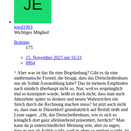
jered1993
Wichtiges Mitglied
Beiträge
175
15. November 2025 um 16:33
#864
^ Aber was ist das für eine Begründung? Gibt es da eine
mathematische Formel, die besagt, dass das Dreischeibenhaus
nur als Solität Ausstrahlung habe? Das ist meinem Empfinden
nach nämlich überhaupt nicht so. Nur, weil es ursprünglich
mal so konzipiert wurde, heißt es doch nicht, dass man auch
Jahrzehnte später so denken und neuen Wahrzeichen ein
Strich durch die Rechnung machen muss? Ist jetzt auch nicht
so, dass man in Düsseldorf grundsätzlich auf Beifall stößt und
Leute sagen: „Oh, das Dreischeibenhaus, wie es sich so
königlich dort ganz alleinstehend präsentiert, herrlich!“ Man
kann da ja unterschiedlicher Meinung sein, aber zu sagen,
dass es nur als Solitär wirkt, weil es eben so geplant wurde, ist