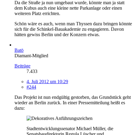
Da die Straße ja nun umgebaut wurde, könnte man ja statt
dem Kubus auch eine kleine nette Parkanlage oder einen
weiteren Platz errichten.
Schön wäre es auch, wenn man Thyssen dazu bringen könnte
sich für die Schinkel-Bauakademie zu engagieren. Davon
hätten gewiss Berlin und der Konzern etwas.
Batō
Diamant-Mitglied
Beiträge
7.433
4. Juli 2012 um 10:29
#244
Das Projekt ist nun endgültig gestorben, das Grundstück geht
wieder an Berlin zurück. In einer Pressemitteilung heißt es
dazu:
Stadtentwicklungssenator Michael Müller, die
Senatsbaudirektorin Regula Lüscher und