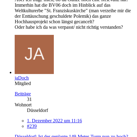
Immerhin hat die BV06 doch im Hinblick auf das
Weltkulturerbe "St. Franziskuskirche" (man verzeihe mir die
der Enttäuschung geschuldete Polemik) das ganze
Hochhausprojekt schon längst gecancelt?
Oder habe ich da was verpasst/ nicht richtig verstanden?
jaDoch
Mitglied
Beiträge
31
Wohnort
Düsseldorf
1. Dezember 2022 um 11:16
#239
Düsseldorf: Ist der geplante 149-Meter-Turm nun zu hoch?