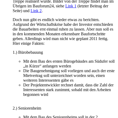
Treppe realisiert wurde. Bilder von der Treppe findet man im
Übrigen im Bauforum24, siehe
Link 1
(letzter Beitrag der
Seite) und
Link 2
.
Doch nun gibt es endlich wieder etwas zu berichten.
Aufgrund der Wirtschaftskrise habe der Investor entschieden
die Bauarbeiten erst einmal ruhen zu lassen. Aber nun soll es
in den kommenden Monaten erkennbare Baufortschritte
geben. Allerdings wird man nicht wie geplant 2011 fertig.
Hier einige Fakten:
1.) Bürobebauung
Mit dem Bau des ersten Bürogebäudes am Südufer soll
„in Kürze“ anfangen werden
Die Baugenehmigung soll vorliegen und auch der erste
Mietvertrag soll unterzeichnet worden sein, einen
weiteren Interessenten gäbe es
Der Projektentwickler rechnet damit, dass die Zahl der
Interessenten stark zunimmt, sobald mit den Arbeiten
begonnen wird
2.) Seniorenheim
Mit dem Bau des Seniorenheims soll in der 2.