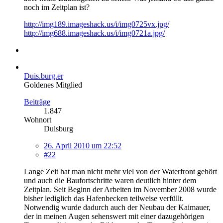
noch im Zeitplan ist?
http://img189.imageshack.us/i/img0725vx.jpg/
http://img688.imageshack.us/i/img0721a.jpg/
Duis.burg.er
Goldenes Mitglied
Beiträge
1.847
Wohnort
Duisburg
26. April 2010 um 22:52
#22
Lange Zeit hat man nicht mehr viel von der Waterfront gehört
und auch die Baufortschritte waren deutlich hinter dem
Zeitplan. Seit Beginn der Arbeiten im November 2008 wurde
bisher lediglich das Hafenbecken teilweise verfüllt.
Notwendig wurde dadurch auch der Neubau der Kaimauer,
der in meinen Augen sehenswert mit einer dazugehörigen