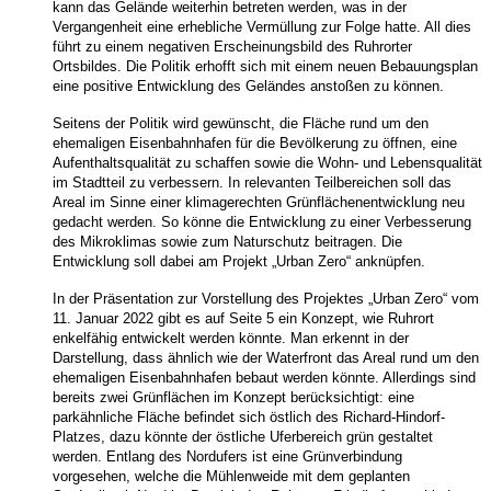
kann das Gelände weiterhin betreten werden, was in der
Vergangenheit eine erhebliche Vermüllung zur Folge hatte. All dies
führt zu einem negativen Erscheinungsbild des Ruhrorter
Ortsbildes. Die Politik erhofft sich mit einem neuen Bebauungsplan
eine positive Entwicklung des Geländes anstoßen zu können.
Seitens der Politik wird gewünscht, die Fläche rund um den
ehemaligen Eisenbahnhafen für die Bevölkerung zu öffnen, eine
Aufenthaltsqualität zu schaffen sowie die Wohn- und Lebensqualität
im Stadtteil zu verbessern. In relevanten Teilbereichen soll das
Areal im Sinne einer klimagerechten Grünflächenentwicklung neu
gedacht werden. So könne die Entwicklung zu einer Verbesserung
des Mikroklimas sowie zum Naturschutz beitragen. Die
Entwicklung soll dabei am Projekt „Urban Zero“ anknüpfen.
In der Präsentation zur Vorstellung des Projektes „Urban Zero“ vom
11. Januar 2022 gibt es auf Seite 5 ein Konzept, wie Ruhrort
enkelfähig entwickelt werden könnte. Man erkennt in der
Darstellung, dass ähnlich wie der Waterfront das Areal rund um den
ehemaligen Eisenbahnhafen bebaut werden könnte. Allerdings sind
bereits zwei Grünflächen im Konzept berücksichtigt: eine
parkähnliche Fläche befindet sich östlich des Richard-Hindorf-
Platzes, dazu könnte der östliche Uferbereich grün gestaltet
werden. Entlang des Nordufers ist eine Grünverbindung
vorgesehen, welche die Mühlenweide mit dem geplanten