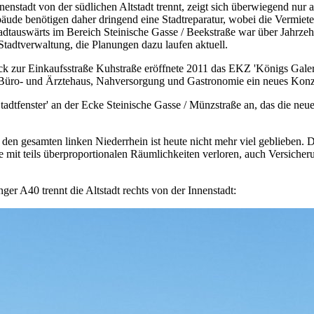
nenstadt von der südlichen Altstadt trennt, zeigt sich überwiegend nur a
ude benötigen daher dringend eine Stadtreparatur, wobei die Vermieter 
stadtauswärts im Bereich Steinische Gasse / Beekstraße war über Jahrze
Stadtverwaltung, die Planungen dazu laufen aktuell.
k zur Einkaufsstraße Kuhstraße eröffnete 2011 das EKZ 'Königs Galerie
s Büro- und Ärztehaus, Nahversorgung und Gastronomie ein neues Konz
tadtfenster' an der Ecke Steinische Gasse / Münzstraße an, das die ne
 den gesamten linken Niederrhein ist heute nicht mehr viel geblieben. 
e mit teils überproportionalen Räumlichkeiten verloren, auch Versich
er A40 trennt die Altstadt rechts von der Innenstadt: