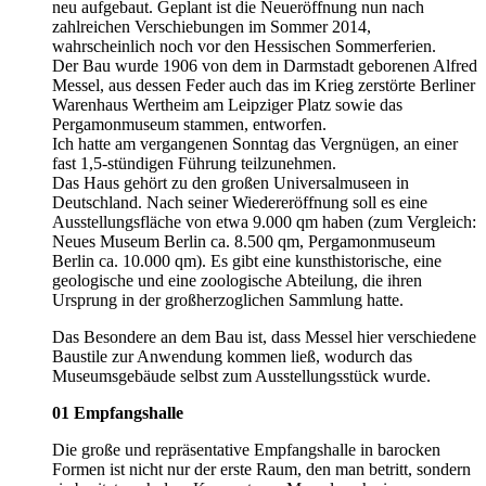
neu aufgebaut. Geplant ist die Neueröffnung nun nach
zahlreichen Verschiebungen im Sommer 2014,
wahrscheinlich noch vor den Hessischen Sommerferien.
Der Bau wurde 1906 von dem in Darmstadt geborenen Alfred
Messel, aus dessen Feder auch das im Krieg zerstörte Berliner
Warenhaus Wertheim am Leipziger Platz sowie das
Pergamonmuseum stammen, entworfen.
Ich hatte am vergangenen Sonntag das Vergnügen, an einer
fast 1,5-stündigen Führung teilzunehmen.
Das Haus gehört zu den großen Universalmuseen in
Deutschland. Nach seiner Wiedereröffnung soll es eine
Ausstellungsfläche von etwa 9.000 qm haben (zum Vergleich:
Neues Museum Berlin ca. 8.500 qm, Pergamonmuseum
Berlin ca. 10.000 qm). Es gibt eine kunsthistorische, eine
geologische und eine zoologische Abteilung, die ihren
Ursprung in der großherzoglichen Sammlung hatte.
Das Besondere an dem Bau ist, dass Messel hier verschiedene
Baustile zur Anwendung kommen ließ, wodurch das
Museumsgebäude selbst zum Ausstellungsstück wurde.
01 Empfangshalle
Die große und repräsentative Empfangshalle in barocken
Formen ist nicht nur der erste Raum, den man betritt, sondern