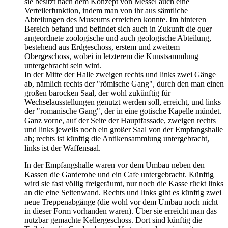
sie besitzt nach dem Konzept von Messel auch eine
Verteilerfunktion, indem man von ihr aus sämtliche
Abteilungen des Museums erreichen konnte. Im hinteren
Bereich befand und befindet sich auch in Zukunft die quer
angeordnete zoologische und auch geologische Abteilung,
bestehend aus Erdgeschoss, erstem und zweitem
Obergeschoss, wobei in letzterem die Kunstsammlung
untergebracht sein wird.
In der Mitte der Halle zweigen rechts und links zwei Gänge
ab, nämlich rechts der "römische Gang", durch den man einen
großen barocken Saal, der wohl zukünftig für
Wechselausstellungen genutzt werden soll, erreicht, und links
der "romanische Gang", der in eine gotische Kapelle mündet.
Ganz vorne, auf der Seite der Hauptfassade, zweigen rechts
und links jeweils noch ein großer Saal von der Empfangshalle
ab; rechts ist künftig die Antikensammlung untergebracht,
links ist der Waffensaal.
In der Empfangshalle waren vor dem Umbau neben den
Kassen die Garderobe und ein Cafe untergebracht. Künftig
wird sie fast völlig freigeräumt, nur noch die Kasse rückt links
an die eine Seitenwand. Rechts und links gibt es künftig zwei
neue Treppenabgänge (die wohl vor dem Umbau noch nicht
in dieser Form vorhanden waren). Über sie erreicht man das
nutzbar gemachte Kellergeschoss. Dort sind künftig die