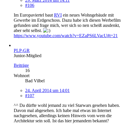
29. März 2014 um 14:11
#106
Im Europaviertel baut
RVI
ein neues Wohngebäude mit
Gewerbe im Erdgeschoss. Dazu habe ich diesen Werbefilm
gefunden und frage mich, wer sich so nen scheiß ausdenkt,
aber seht selbst.
https://www.youtube.com/watch?v=EZaPS6LVacU#t=21
PLP-GR
Junior-Mitglied
Beiträge
16
Wohnort
Bad Vilbel
24. April 2014 um 14:01
#107
^^ Da dürfte wohl jemand zu viel Starwars gesehen haben.
Davon mal abgesehen. Ich habe mal etwas im Internet
nachgesehen, allerdings keinen Hinweis vom wem die
Architektur sein soll. Ist das hier jemandem bekannt?