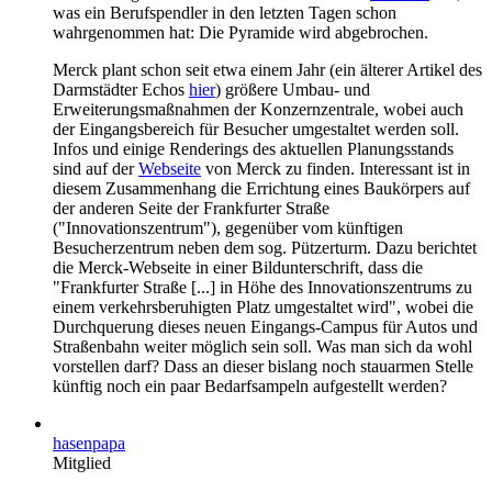
was ein Berufspendler in den letzten Tagen schon
wahrgenommen hat: Die Pyramide wird abgebrochen.
Merck plant schon seit etwa einem Jahr (ein älterer Artikel des
Darmstädter Echos
hier
) größere Umbau- und
Erweiterungsmaßnahmen der Konzernzentrale, wobei auch
der Eingangsbereich für Besucher umgestaltet werden soll.
Infos und einige Renderings des aktuellen Planungsstands
sind auf der
Webseite
von Merck zu finden. Interessant ist in
diesem Zusammenhang die Errichtung eines Baukörpers auf
der anderen Seite der Frankfurter Straße
("Innovationszentrum"), gegenüber vom künftigen
Besucherzentrum neben dem sog. Pützerturm. Dazu berichtet
die Merck-Webseite in einer Bildunterschrift, dass die
"Frankfurter Straße [...] in Höhe des Innovationszentrums zu
einem verkehrsberuhigten Platz umgestaltet wird", wobei die
Durchquerung dieses neuen Eingangs-Campus für Autos und
Straßenbahn weiter möglich sein soll. Was man sich da wohl
vorstellen darf? Dass an dieser bislang noch stauarmen Stelle
künftig noch ein paar Bedarfsampeln aufgestellt werden?
hasenpapa
Mitglied