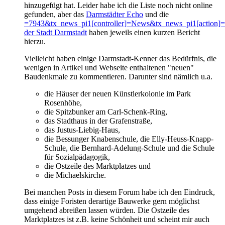
hinzugefügt hat. Leider habe ich die Liste noch nicht online
gefunden, aber das
Darmstädter Echo
und die
=7943&tx_news_pi1[controller]=News&tx_news_pi1[action]=
der Stadt Darmstadt
haben jeweils einen kurzen Bericht
hierzu.
Vielleicht haben einige Darmstadt-Kenner das Bedürfnis, die
wenigen in Artikel und Webseite enthaltenen "neuen"
Baudenkmale zu kommentieren. Darunter sind nämlich u.a.
die Häuser der neuen Künstlerkolonie im Park
Rosenhöhe,
die Spitzbunker am Carl-Schenk-Ring,
das Stadthaus in der Grafenstraße,
das Justus-Liebig-Haus,
die Bessunger Knabenschule, die Elly-Heuss-Knapp-
Schule, die Bernhard-Adelung-Schule und die Schule
für Sozialpädagogik,
die Ostzeile des Marktplatzes und
die Michaelskirche.
Bei manchen Posts in diesem Forum habe ich den Eindruck,
dass einige Foristen derartige Bauwerke gern möglichst
umgehend abreißen lassen würden. Die Ostzeile des
Marktplatzes ist z.B. keine Schönheit und scheint mir auch