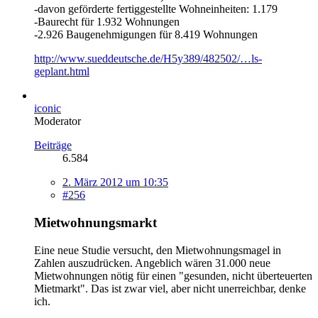
-davon geförderte fertiggestellte Wohneinheiten: 1.179
-Baurecht für 1.932 Wohnungen
-2.926 Baugenehmigungen für 8.419 Wohnungen
http://www.sueddeutsche.de/H5y389/482502/…ls-
geplant.html
iconic
Moderator
Beiträge
6.584
2. März 2012 um 10:35
#256
Mietwohnungsmarkt
Eine neue Studie versucht, den Mietwohnungsmagel in
Zahlen auszudrücken. Angeblich wären 31.000 neue
Mietwohnungen nötig für einen "gesunden, nicht überteuerten
Mietmarkt". Das ist zwar viel, aber nicht unerreichbar, denke
ich.