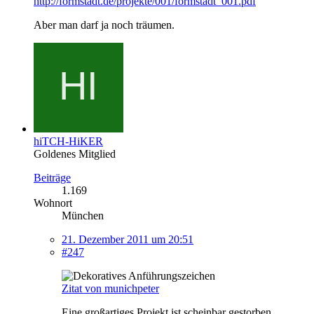
http://formstadt.de/projekte/001/formstadt_001.pdf
Aber man darf ja noch träumen.
hiTCH-HiKER
Goldenes Mitglied
Beiträge
1.169
Wohnort
München
21. Dezember 2011 um 20:51
#247
Zitat von munichpeter
Eine großartiges Projekt ist scheinbar gestorben,