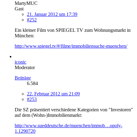
MartyMUC
Gast
21. Januar 2012 um 17:39
#252
Ein kleiner Film von SPIEGEL TV zum Wohnungsmarkt in
München:
http://www.spiegel.tv/#/filme/immobiliensuche-muenchen/
iconic
Moderator
Beiträge
6.584
22. Februar 2012 um 21:09
#253
Die SZ präsentiert verschiedene Kategorien von "Investoren"
auf dem (Wohn-)Immobilienmarkt:
http://www.sueddeutsche.de/muenchen/immob…opoly-
1.1290720