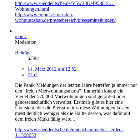
http://www.sueddeutsche.de/Y5w38D/495862/…-
Wohnungen.html
http://www.impulse-fuer-den-
wohnungsbau.de/pressebereich/pressemitteilungen/
iconic
Moderator
Beiträge
6.584
14. März 2012 um 12:52
#257
Die Panik-Meldungen der letzten Jahre betreffen ja immer nur
den "freien Mietwohnungsmarkt". Immerhin knapp ein
Viertel der 570.000 Mietwohnungen sind gefördert oder
genossenschaftlich verwaltet. Erstmals gibt es hier eine
Übersicht über die Preisstruktur- diese Wohnungen kosten
meist deutlich weniger als die Hälfte dessen, was dafür auf
dem freien Markt fällig wäre...
http://www.sueddeutsche.de/muenchen/mietm…erden-
1.1308652