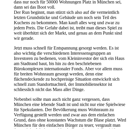
dass nur noch für 50000 Wohnungen Platz in München sei,
dann sei das Boot voll.
Der Run beginnt, man stürzt sich also auf die vermeintlich
letzten Grundstücke und Gebäude um noch sein Teil des
Kuchens zu bekommen. Man kauft alles weg und zwar zu
jedem Preis. Die Gefahr dabei ist, treibt man dieses Spiel zu
weit überhitzt sich der Markt, und genau an dem Punkt sind
wir gerade.
Jetzt muss schnell für Entspannung gesorgt werden. Es ist
also wichtig die verschiedenen Interessensgruppen an
Investoren zu bedienen, vom Kleininvestor der sich ein Haus
am Stadtrand baut, bis hin zu den beschriebenen
Bürokomplexen internationaler Fonds. Aber vor allem muss
für breiten Wohnraum gesorgt werden, denn eine
flächendeckende zu hochpreisige Situation entwickelt sich
schnell zum Standortnachteil, der Immobiliensektor ist
schliesslich nicht das Mass aller Dinge.
Nebenbei sollte man auch nicht ganz vergessen, dass
München eine lebende Stadt ist und nicht nur eine Spielwiese
für Spekulanten. Der Bevölkerung muss Wohnraum zu
Verfügung gestellt werden und zwar aus dem einfachen
Grund, dass ohne konstantes Wachstum die Blase platzt. Wird
München für den einfachen Bürger zu teuer, vergrault man