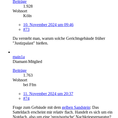
Beiträge
1.928
Wohnort
Köln
10. November 2024 um 09:46
#73
Da versteht man, warum solche Gerichtsgebäude früher
"Justizpalast" hießen.
main1a
Diamant-Mitglied
Beiträge
1.763
Wohnort
bei Ffm
11. November 2024 um 20:37
#74
Frage zum Gebäude mit dem
gelben Sandstein
: Das
Satteldach erscheint mir relativ flach. Handelt es sich um ein
Notdach, also um eine 'provisorische' Nachkriegsreparatur?