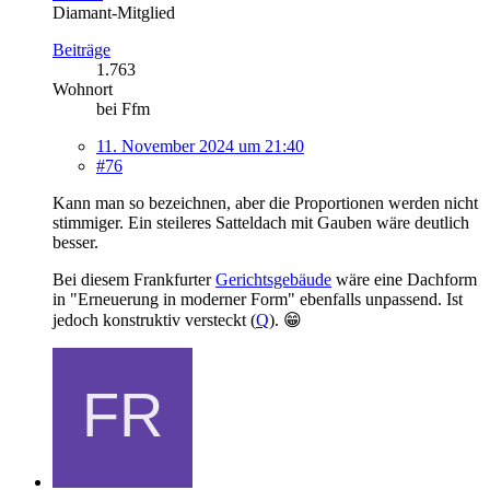
Diamant-Mitglied
Beiträge
1.763
Wohnort
bei Ffm
11. November 2024 um 21:40
#76
Kann man so bezeichnen, aber die Proportionen werden nicht
stimmiger. Ein steileres Satteldach mit Gauben wäre deutlich
besser.
Bei diesem Frankfurter
Gerichtsgebäude
wäre eine Dachform
in "Erneuerung in moderner Form" ebenfalls unpassend. Ist
jedoch konstruktiv versteckt (
Q
). 😁