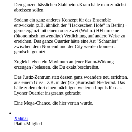
Den ganzen hässlichen Stahlbeton-Kram hätte man zunächst
abreissen sollen.
Sodann ein g
anz anderes Konzept
für das Ensemble
entwickeln (z.B. ähnlich der "Hackeschen Höfe" in Berlin) -
gerne ergänzt mit einem oder zwei (Wohn-) HH um eine
(ökonomisch notwendige) Verdichtung auf andere Weise zu
erreichen. Das ganze Quartier hätte eine Art "Scharnier"
zwischen dem Nordend und der City werden können -
gemischt genutzt.
Zugleich eben ein Maximum an jener Raum-Wirkung
erzeugen / belassen, die Du exakt beschreibst.
Das Justiz-Zentrum statt dessen ganz woanders neu errichten,
aus einem Guss - z.B. in der (Ex-)Bürostadt Niederrad. Das
hätte zudem dort einen mächtigen weiteren Impuls für das
Lyoner Quartier insgesamt gebracht.
Eine Mega-Chance, die hier vertan wurde.
Xalinai
Platin-Mitglied