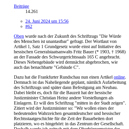
Beiträge
14.261
24. Juni 2024 um 15:56
#62
Oben
wurde nach der Zukunft des Schriftzugs "Die Würde
des Menschen ist unantastbar" gefragt. Der Wortlaut von
Artikel 1, Satz 1 Grundgesetz wurde einst auf Initiative des
hessischen Generalstaatsanwalts Fritz Bauer (* 1903, † 1968)
an der Fassade des Schwurgerichtssaals 165 C angebracht.
Dieses Nebengebäude wird demnächst abgebrochen, wie
auch das benachbarte "Gebäude C".
Dazu hat die Frankfurter Rundschau nun einen Artikel
online
.
Demnach ist das Naheliegende geplant, nämlich Aufarbeitung
des Schriftzugs und später dann Befestigung am Neubau.
Dabei bleibt es, doch für die Bauzeit hat der hessische
Justizminister Christian Heinz andere Vorstellungen als
Einlagern. Er will den Schriftzug "mitten in der Stadt zeigen".
Zitiert wird der Justizminister so: "Wir wollen eines der
bedeutenden Wahrzeichen gesamtdeutscher und hessischer
Rechtsstaatgeschichte für die Zeit der Bauarbeiten dort
platzieren, wo es hingehört: in das Zentrum der Gesellschaft.
Deshalb werde ich zeitnah mit dem Oberbürgermeister der