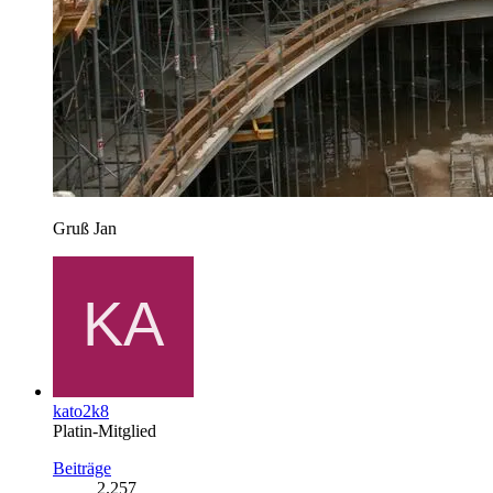
Gruß Jan
kato2k8
Platin-Mitglied
Beiträge
2.257