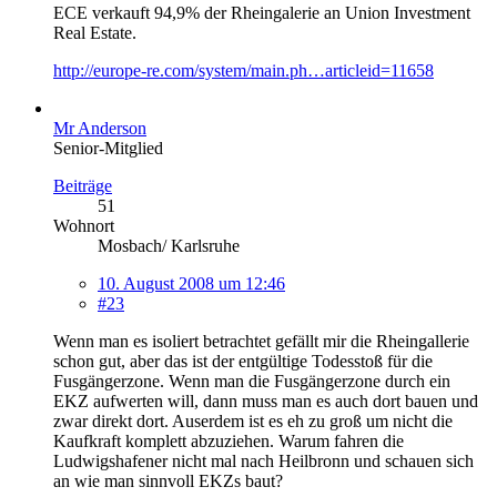
ECE verkauft 94,9% der Rheingalerie an Union Investment
Real Estate.
http://europe-re.com/system/main.ph…articleid=11658
Mr Anderson
Senior-Mitglied
Beiträge
51
Wohnort
Mosbach/ Karlsruhe
10. August 2008 um 12:46
#23
Wenn man es isoliert betrachtet gefällt mir die Rheingallerie
schon gut, aber das ist der entgültige Todesstoß für die
Fusgängerzone. Wenn man die Fusgängerzone durch ein
EKZ aufwerten will, dann muss man es auch dort bauen und
zwar direkt dort. Auserdem ist es eh zu groß um nicht die
Kaufkraft komplett abzuziehen. Warum fahren die
Ludwigshafener nicht mal nach Heilbronn und schauen sich
an wie man sinnvoll EKZs baut?