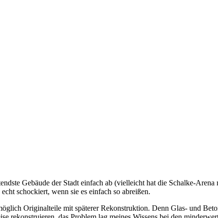
eutendste Gebäude der Stadt einfach ab (vielleicht hat die Schalke-Are
cht schockiert, wenn sie es einfach so abreißen.
 möglich Originalteile mit späterer Rekonstruktion. Denn Glas- und Bet
ise rekonstruieren, das Problem lag meines Wissens bei den minderwer