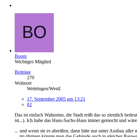
Booni
Wichtiges Mitglied
Beiträge
270
Wohnort
Wettringen/Westf.
17. September 2005 um 13:21
#2
Das ist einfach Wahnsinn, die Stadt reißt das so ziemlich bed
ist...). Ich habe das Hans-Sachs-Haus immer gemocht und wäre e
... und wenn sie es abreißen, dann bitte nur unter Ausbau aller
... im übrigen könnte man das Gebäude auch in gleicher Bauwe