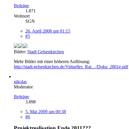
Beiträge
1.871
Wohnort
SGN
26. April 2008 um 01:15
#5
Bilder:
Stadt Gelsenkirchen
Mehr Bilder mit einer höheren Auflösung:
http://stadt.gelsenkirchen.de/Virtuelles_Rat…/Doku_2801e.pdf
nikolas
Moderator
Beiträge
3.898
5. Mai 2009 um 00:38
#6
Projektrealisation Ende 2011???