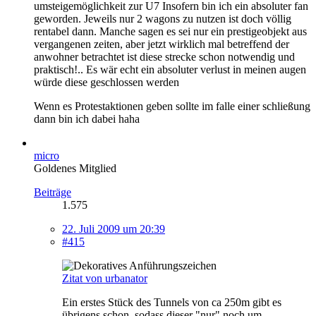
umsteigemöglichkeit zur U7 Insofern bin ich ein absoluter fan
geworden. Jeweils nur 2 wagons zu nutzen ist doch völlig
rentabel dann. Manche sagen es sei nur ein prestigeobjekt aus
vergangenen zeiten, aber jetzt wirklich mal betreffend der
anwohner betrachtet ist diese strecke schon notwendig und
praktisch!.. Es wär echt ein absoluter verlust in meinen augen
würde diese geschlossen werden
Wenn es Protestaktionen geben sollte im falle einer schließung
dann bin ich dabei haha
micro
Goldenes Mitglied
Beiträge
1.575
22. Juli 2009 um 20:39
#415
Zitat von urbanator
Ein erstes Stück des Tunnels von ca 250m gibt es
übrigens schon, sodass dieser "nur" noch um