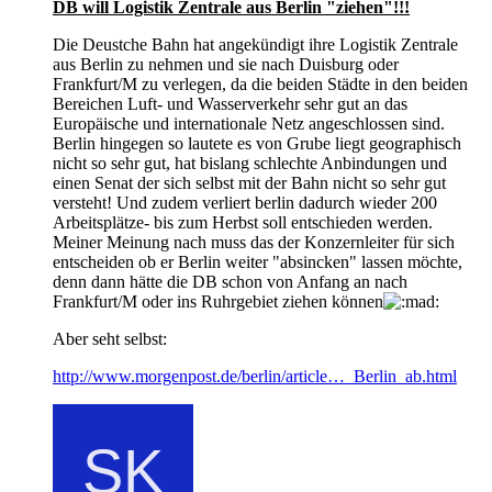
DB will Logistik Zentrale aus Berlin "ziehen"!!!
Die Deustche Bahn hat angekündigt ihre Logistik Zentrale
aus Berlin zu nehmen und sie nach Duisburg oder
Frankfurt/M zu verlegen, da die beiden Städte in den beiden
Bereichen Luft- und Wasserverkehr sehr gut an das
Europäische und internationale Netz angeschlossen sind.
Berlin hingegen so lautete es von Grube liegt geographisch
nicht so sehr gut, hat bislang schlechte Anbindungen und
einen Senat der sich selbst mit der Bahn nicht so sehr gut
versteht! Und zudem verliert berlin dadurch wieder 200
Arbeitsplätze- bis zum Herbst soll entschieden werden.
Meiner Meinung nach muss das der Konzernleiter für sich
entscheiden ob er Berlin weiter "absincken" lassen möchte,
denn dann hätte die DB schon von Anfang an nach
Frankfurt/M oder ins Ruhrgebiet ziehen können
Aber seht selbst:
http://www.morgenpost.de/berlin/article…_Berlin_ab.html