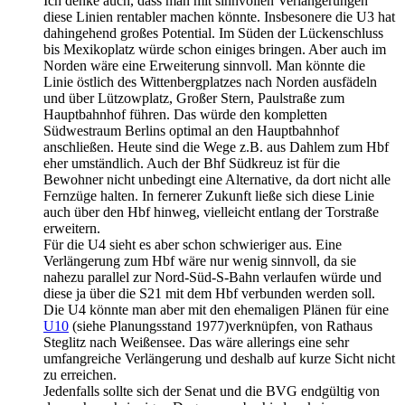
Ich denke auch, dass man mit sinnvollen Verlängerungen
diese Linien rentabler machen könnte. Insbesonere die U3 hat
dahingehend großes Potential. Im Süden der Lückenschluss
bis Mexikoplatz würde schon einiges bringen. Aber auch im
Norden wäre eine Erweiterung sinnvoll. Man könnte die
Linie östlich des Wittenbergplatzes nach Norden ausfädeln
und über Lützowplatz, Großer Stern, Paulstraße zum
Hauptbahnhof führen. Das würde den kompletten
Südwestraum Berlins optimal an den Hauptbahnhof
anschließen. Heute sind die Wege z.B. aus Dahlem zum Hbf
eher umständlich. Auch der Bhf Südkreuz ist für die
Bewohner nicht unbedingt eine Alternative, da dort nicht alle
Fernzüge halten. In fernerer Zukunft ließe sich diese Linie
auch über den Hbf hinweg, vielleicht entlang der Torstraße
erweitern.
Für die U4 sieht es aber schon schwieriger aus. Eine
Verlängerung zum Hbf wäre nur wenig sinnvoll, da sie
nahezu parallel zur Nord-Süd-S-Bahn verlaufen würde und
diese ja über die S21 mit dem Hbf verbunden werden soll.
Die U4 könnte man aber mit den ehemaligen Plänen für eine
U10
(siehe Planungsstand 1977)verknüpfen, von Rathaus
Steglitz nach Weißensee. Das wäre allerings eine sehr
umfangreiche Verlängerung und deshalb auf kurze Sicht nicht
zu erreichen.
Jedenfalls sollte sich der Senat und die BVG endgültig von