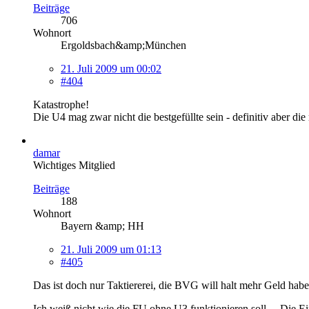
Beiträge
706
Wohnort
Ergoldsbach&amp;München
21. Juli 2009 um 00:02
#404
Katastrophe!
Die U4 mag zwar nicht die bestgefüllte sein - definitiv aber die 
damar
Wichtiges Mitglied
Beiträge
188
Wohnort
Bayern &amp; HH
21. Juli 2009 um 01:13
#405
Das ist doch nur Taktiererei, die BVG will halt mehr Geld habe
Ich weiß nicht wie die FU ohne U3 funktionieren soll.... Die 