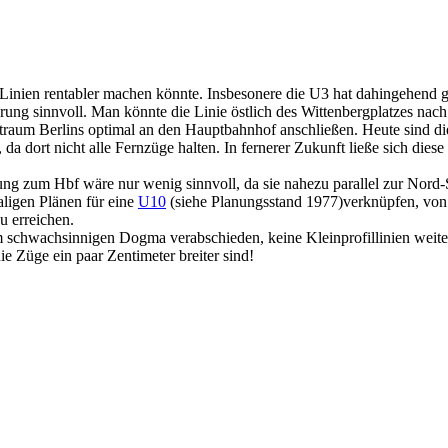
 Linien rentabler machen könnte. Insbesonere die U3 hat dahingehend 
ung sinnvoll. Man könnte die Linie östlich des Wittenbergplatzes nac
aum Berlins optimal an den Hauptbahnhof anschließen. Heute sind d
da dort nicht alle Fernzüge halten. In fernerer Zukunft ließe sich dies
rung zum Hbf wäre nur wenig sinnvoll, da sie nahezu parallel zur Nor
ligen Plänen für eine
U10
(siehe Planungsstand 1977)verknüpfen, von 
u erreichen.
m schwachsinnigen Dogma verabschieden, keine Kleinprofillinien weiter
ie Züge ein paar Zentimeter breiter sind!