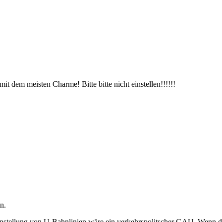
mit dem meisten Charme! Bitte bitte nicht einstellen!!!!!!
n.
Einstellung von U-Bahnlinien wäre ein verkehrspolitscher GAU. Wenn di