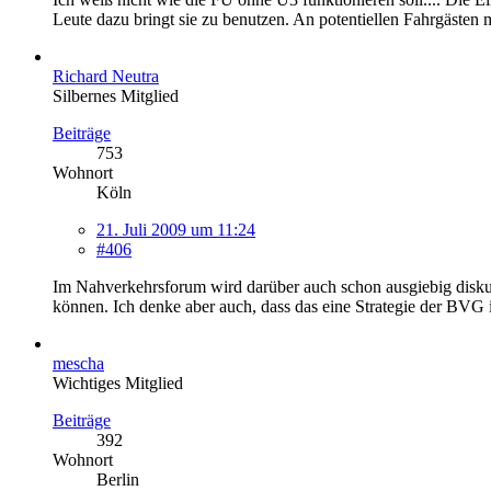
Leute dazu bringt sie zu benutzen. An potentiellen Fahrgästen ma
Richard Neutra
Silbernes Mitglied
Beiträge
753
Wohnort
Köln
21. Juli 2009 um 11:24
#406
Im Nahverkehrsforum wird darüber auch schon ausgiebig diskut
können. Ich denke aber auch, dass das eine Strategie der BVG 
mescha
Wichtiges Mitglied
Beiträge
392
Wohnort
Berlin