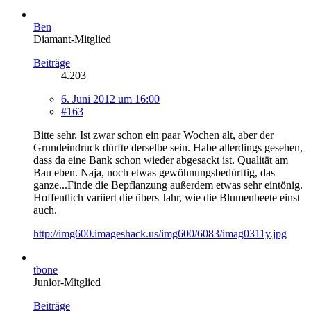
Ben
Diamant-Mitglied
Beiträge
4.203
6. Juni 2012 um 16:00
#163
Bitte sehr. Ist zwar schon ein paar Wochen alt, aber der
Grundeindruck dürfte derselbe sein. Habe allerdings gesehen,
dass da eine Bank schon wieder abgesackt ist. Qualität am
Bau eben. Naja, noch etwas gewöhnungsbedürftig, das
ganze...Finde die Bepflanzung außerdem etwas sehr eintönig.
Hoffentlich variiert die übers Jahr, wie die Blumenbeete einst
auch.
http://img600.imageshack.us/img600/6083/imag0311y.jpg
tbone
Junior-Mitglied
Beiträge