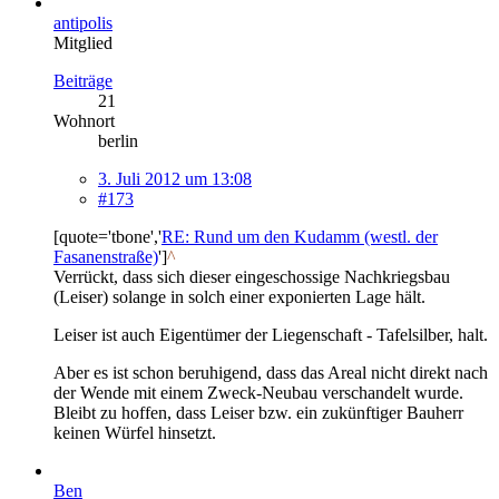
antipolis
Mitglied
Beiträge
21
Wohnort
berlin
3. Juli 2012 um 13:08
#173
[quote='tbone','
RE: Rund um den Kudamm (westl. der
Fasanenstraße)
']
^
Verrückt, dass sich dieser eingeschossige Nachkriegsbau
(Leiser) solange in solch einer exponierten Lage hält.
Leiser ist auch Eigentümer der Liegenschaft - Tafelsilber, halt.
Aber es ist schon beruhigend, dass das Areal nicht direkt nach
der Wende mit einem Zweck-Neubau verschandelt wurde.
Bleibt zu hoffen, dass Leiser bzw. ein zukünftiger Bauherr
keinen Würfel hinsetzt.
Ben