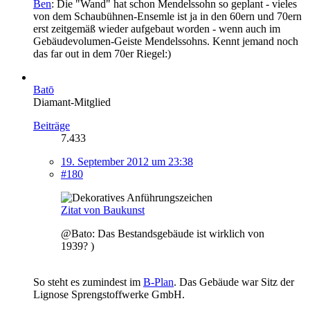
Ben
: Die "Wand" hat schon Mendelssohn so geplant - vieles
von dem Schaubühnen-Ensemle ist ja in den 60ern und 70ern
erst zeitgemäß wieder aufgebaut worden - wenn auch im
Gebäudevolumen-Geiste Mendelssohns. Kennt jemand noch
das far out in dem 70er Riegel:)
Batō
Diamant-Mitglied
Beiträge
7.433
19. September 2012 um 23:38
#180
Zitat von Baukunst
@Bato: Das Bestandsgebäude ist wirklich von
1939? )
So steht es zumindest im
B-Plan
. Das Gebäude war Sitz der
Lignose Sprengstoffwerke GmbH.