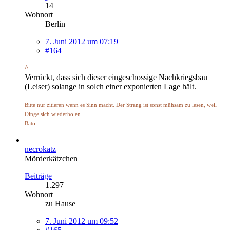
14
Wohnort
Berlin
7. Juni 2012 um 07:19
#164
^
Verrückt, dass sich dieser eingeschossige Nachkriegsbau
(Leiser) solange in solch einer exponierten Lage hält.
Bitte nur zitieren wenn es Sinn macht. Der Strang ist sonst mühsam zu lesen, weil
Dinge sich wiederholen.
Bato
necrokatz
Mörderkätzchen
Beiträge
1.297
Wohnort
zu Hause
7. Juni 2012 um 09:52