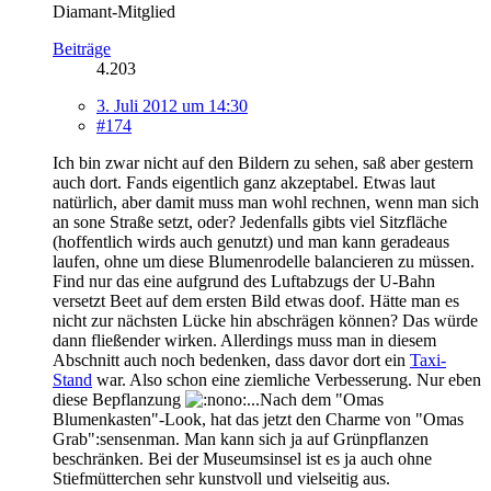
Diamant-Mitglied
Beiträge
4.203
3. Juli 2012 um 14:30
#174
Ich bin zwar nicht auf den Bildern zu sehen, saß aber gestern
auch dort. Fands eigentlich ganz akzeptabel. Etwas laut
natürlich, aber damit muss man wohl rechnen, wenn man sich
an sone Straße setzt, oder? Jedenfalls gibts viel Sitzfläche
(hoffentlich wirds auch genutzt) und man kann geradeaus
laufen, ohne um diese Blumenrodelle balancieren zu müssen.
Find nur das eine aufgrund des Luftabzugs der U-Bahn
versetzt Beet auf dem ersten Bild etwas doof. Hätte man es
nicht zur nächsten Lücke hin abschrägen können? Das würde
dann fließender wirken. Allerdings muss man in diesem
Abschnitt auch noch bedenken, dass davor dort ein
Taxi-
Stand
war. Also schon eine ziemliche Verbesserung. Nur eben
diese Bepflanzung
...Nach dem "Omas
Blumenkasten"-Look, hat das jetzt den Charme von "Omas
Grab":sensenman. Man kann sich ja auf Grünpflanzen
beschränken. Bei der Museumsinsel ist es ja auch ohne
Stiefmütterchen sehr kunstvoll und vielseitig aus.