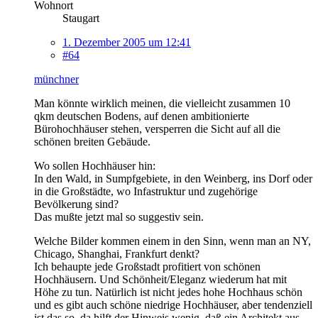
Wohnort
Staugart
1. Dezember 2005 um 12:41
#64
münchner
Man könnte wirklich meinen, die vielleicht zusammen 10
qkm deutschen Bodens, auf denen ambitionierte
Bürohochhäuser stehen, versperren die Sicht auf all die
schönen breiten Gebäude.
Wo sollen Hochhäuser hin:
In den Wald, in Sumpfgebiete, in den Weinberg, ins Dorf oder
in die Großstädte, wo Infastruktur und zugehörige
Bevölkerung sind?
Das mußte jetzt mal so suggestiv sein.
Welche Bilder kommen einem in den Sinn, wenn man an NY,
Chicago, Shanghai, Frankfurt denkt?
Ich behaupte jede Großstadt profitiert von schönen
Hochhäusern. Und Schönheit/Eleganz wiederum hat mit
Höhe zu tun. Natürlich ist nicht jedes hohe Hochhaus schön
und es gibt auch schöne niedrige Hochhäuser, aber tendenziell
ist das so, da hilft der Hinweis wenig, daß ein Architekt aus