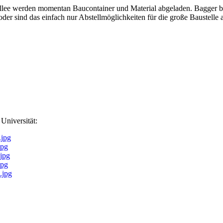
allee werden momentan Baucontainer und Material abgeladen. Bagger br
oder sind das einfach nur Abstellmöglichkeiten für die große Baustell
Universität:
.jpg
jpg
jpg
jpg
.jpg