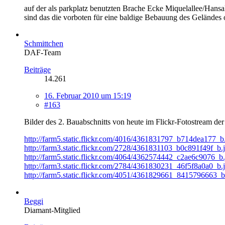
auf der als parkplatz benutzten Brache Ecke Miquelallee/Hans
sind das die vorboten für eine baldige Bebauung des Geländes 
Schmittchen
DAF-Team
Beiträge
14.261
16. Februar 2010 um 15:19
#163
Bilder des 2. Bauabschnitts von heute im Flickr-Fotostream der 
http://farm5.static.flickr.com/4016/4361831797_b714dea177_b
http://farm3.static.flickr.com/2728/4361831103_b0c891f49f_b.
http://farm5.static.flickr.com/4064/4362574442_c2ae6c9076_b.
http://farm3.static.flickr.com/2784/4361830231_46f5f8a0a0_b.
http://farm5.static.flickr.com/4051/4361829661_8415796663_b
Beggi
Diamant-Mitglied