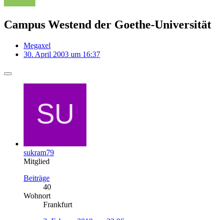
Campus Westend der Goethe-Universität
Megaxel
30. April 2003 um 16:37
sukram79
Mitglied
Beiträge
40
Wohnort
Frankfurt