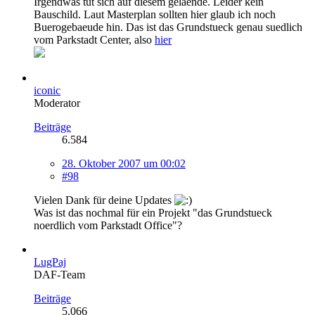
Irgendwas tut sich auf diesem gelaende. Leider kein
Bauschild. Laut Masterplan sollten hier glaub ich noch
Buerogebaeude hin. Das ist das Grundstueck genau suedlich
vom Parkstadt Center, also
hier
iconic
Moderator
Beiträge
6.584
28. Oktober 2007 um 00:02
#98
Vielen Dank für deine Updates
Was ist das nochmal für ein Projekt "das Grundstueck
noerdlich vom Parkstadt Office"?
LugPaj
DAF-Team
Beiträge
5.066