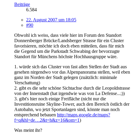
Beiträge
6.584
22. August 2007 um 18:05
#90
Obwohl ich weiss, dass viele hier im Forum den Standort
Donnersberger Brücke/Landsberger Strasse für ein Cluster
favorisieren, möchte ich doch eben mitteilen, dass für mich
die Gegend um die Parkstadt Schwabing der bevorzugte
Standort für Münchens höchste Hochhausgruppe wäre.
1. würde sich das Cluster von fast allen Stellen der Stadt aus
gesehen nirgendwo vor das Alpenpanorama stellen, weil eben
ganz im Norden der Stadt gelegen (zuätzlich: minimale
Verschattung)
2. gibt es die sehr schöne Sichtachse durch die Leopoldstrasse
von der Innenstadt (hat irgendwie was von La Defense...;))
3. gibt's hier noch einige Freifläche (nicht nur die
Investitionsruine Skyline-Tower, auch den Bereich östlich der
Autobahn, wo jetzt Sportanlagen sind, könnte man noch
entsprechend bebauen
http://maps.google.de/maps?
f=q&hl=de…2&t=h&z=16&om=1
)
Was meint ihr?