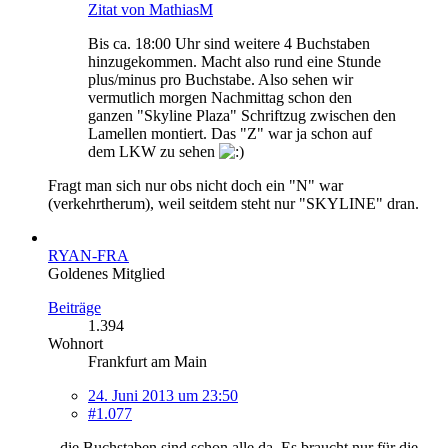
Zitat von MathiasM
Bis ca. 18:00 Uhr sind weitere 4 Buchstaben
hinzugekommen. Macht also rund eine Stunde
plus/minus pro Buchstabe. Also sehen wir
vermutlich morgen Nachmittag schon den
ganzen "Skyline Plaza" Schriftzug zwischen den
Lamellen montiert. Das "Z" war ja schon auf
dem LKW zu sehen
Fragt man sich nur obs nicht doch ein "N" war
(verkehrtherum), weil seitdem steht nur "SKYLINE" dran.
RYAN-FRA
Goldenes Mitglied
Beiträge
1.394
Wohnort
Frankfurt am Main
24. Juni 2013 um 23:50
#1.077
...die Buchstaben sind schon alle da. Es braucht nur für die