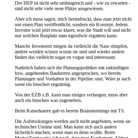
Der HEP ist nicht sehr umfangreich und - wie zu erwarten -
sind nicht sehr viele neue Plätze ausgewiesen.
Aber ich muss sagen, mich beeindruckt, dass man jetzt nicht
nur einen Plan veröffentlicht, sondern ein Konzept. Jedem
Investor wird jetzt etwas klarer, was die Stadt will und nicht
nur welchen Bauplatz man irgendwie ergattern kann.
Manche Investoren mögen da vielleicht die Nase rümpfen,
andere werden wissen woran sie sind und wieder andere
finden das vielleicht sogar en vogue und interessant.
Natürlich haben sich die Planungspolitiker mit zukünftigen
bzw. angehenden Bauherren angesprochen, wo bereits
Planungen und Vorhaben in der Pipeline sind. Wäre ja auch
sonst ein bisschen engstirnig.
Von der EZB z.B. kann man einiges verlangen, muss aber
auch ein bisschen was zugestehen.
Beim Kaiserkarree gab es bereits Brainstormings mit TS.
Die Aufstockungen werden auch nicht angeboten, wenn sie
technischer Unsinn sind. Man kann sich auch anders
lächerlich machen, wenn man es denn wollte. Beim
MarienTurm weiss ich noch, dass man Fundament, Abtrag