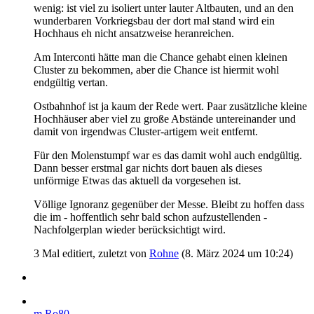
wenig: ist viel zu isoliert unter lauter Altbauten, und an den
wunderbaren Vorkriegsbau der dort mal stand wird ein
Hochhaus eh nicht ansatzweise heranreichen.
Am Interconti hätte man die Chance gehabt einen kleinen
Cluster zu bekommen, aber die Chance ist hiermit wohl
endgültig vertan.
Ostbahnhof ist ja kaum der Rede wert. Paar zusätzliche kleine
Hochhäuser aber viel zu große Abstände untereinander und
damit von irgendwas Cluster-artigem weit entfernt.
Für den Molenstumpf war es das damit wohl auch endgültig.
Dann besser erstmal gar nichts dort bauen als dieses
unförmige Etwas das aktuell da vorgesehen ist.
Völlige Ignoranz gegenüber der Messe. Bleibt zu hoffen dass
die im - hoffentlich sehr bald schon aufzustellenden -
Nachfolgerplan wieder berücksichtigt wird.
3 Mal editiert, zuletzt von
Rohne
(
8. März 2024 um 10:24
)
m.Ro80