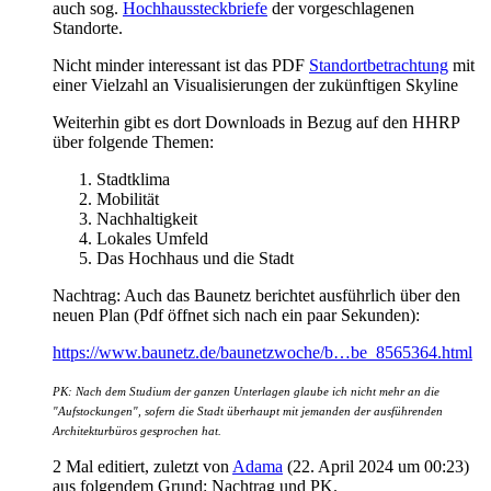
auch sog.
Hochhaussteckbriefe
der vorgeschlagenen
Standorte.
Nicht minder interessant ist das PDF
Standortbetrachtung
mit
einer Vielzahl an Visualisierungen der zukünftigen Skyline
Weiterhin gibt es dort Downloads in Bezug auf den HHRP
über folgende Themen:
Stadtklima
Mobilität
Nachhaltigkeit
Lokales Umfeld
Das Hochhaus und die Stadt
Nachtrag: Auch das Baunetz berichtet ausführlich über den
neuen Plan (Pdf öffnet sich nach ein paar Sekunden):
https://www.baunetz.de/baunetzwoche/b…be_8565364.html
PK: Nach dem Studium der ganzen Unterlagen glaube ich nicht mehr an die
"Aufstockungen", sofern die Stadt überhaupt mit jemanden der ausführenden
Architekturbüros gesprochen hat.
2 Mal editiert, zuletzt von
Adama
(
22. April 2024 um 00:23
)
aus folgendem Grund: Nachtrag und PK.