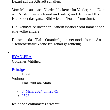
Bezug auf die Altstadt schaffen.
Vom Main aus nach Norden blickend: Im Vordergrund Dom
und Altstadt, westlich und im Hintergrund dann ein HH-
Kranz, der das ganze Bild wie ein "Forum" umsäumt.
Die Denkweise unter den Planern ist aber wohl immer noch
eine völlig andere:
Die sehen das "PalaisQuartier" ja immer noch als eine Art
"Betriebsunfall" - sehe ich genau gegenteilig.
RYAN-FRA
Goldenes Mitglied
Beiträge
1.394
Wohnort
Frankfurt am Main
8. März 2024 um 23:05
#523
Ich habe Schlimmeres erwartet.