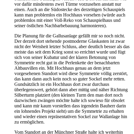
vor dafür mindestens zwei Türme vorzusehen anstatt nur
einen. Auch an die Südostecke des derzeitigen Schauspiels
kann man problemlos ein Hochhaus vorsehen (würde auch
problemlos mit einer Voll-Reko von Schauspielhaus und
seiner östlichen Nachbarbebauung harmonieren).
Die Planung für die Gallusanlage gefällt mir so noch nicht.
Der derzeit dort stehende postmoderne Glaskasten ist zwar
nicht der Weisheit letzter Schluss, aber deutlich besser als das
meiste das seit dem Krieg sonst so errichtet wurde und fügt
sich von seiner Kubatur und der klaren Betonung von
Symmetrie recht gut in die Perlenkette der benachbarten
Altbauvillen ein. Mit Hochhaus genau an dem jetzt
vorgesehenen Standort wird diese Symmetrie völlig zerstört,
das kann dann auch kein noch so guter Sockel mehr retten.
Gundsätzlich ist ein Hochhaus dort zwar durchaus
überlegenswert, gehört dann aber mittig und näher Richtung
Silberturm platziert (den kleinen Turm den man dort noch
dazwischen zwängen möchte halte ich sowieso für obsolet
und kann mir kaum vorstellen dass irgendein Bauherr darin
ein lohnendes Projekt sieht) um die Symmetrie zu erhalten
und wieder einen repräsentativen Sockel zur Wallanlage hin
zu ermöglichen.
Vom Standort an der Münchner Straße halte ich weiterhin