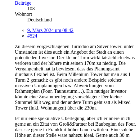
Beiträge
108
Wohnort
Deutschland
9. März 2024 um 08:42
#524
Zu diesem vorgeschlagenen Turmduo am SilverTower: unter
Umständen ist dies auch ein Angebot der Stadt an einen
potentiellen Investor. Der kleine Turm wirkt tatsächlich etwas
verloren und der höhere mit seinen 170m zu niedrig. Die
Vergangenheit hat ja bewiesen, dass das Planungsamt
durchaus flexibel ist. Beim Millenium Tower hat man aus 1
Turm 2 gemacht; es gibt noch andere Beispiele solcher
massiven Umplanungen bzw. Abweichungen vom
Rahmenplan (Four, Taunusturm…). Ein mutiger Investor
könnte eine Zusammenlegung vorschlagen: Der kleine
Stummel fällt weg und der andere Turm geht satt als Mixed
Tower (Inkl. Wohnungen) über die 230m.
Ist nur eine spekulative Überlegung, aber ich erinnere mich
gerne an ein Zitat von Groß&Partner bei Baubeginn des Four,
dass sie gerne in Frankfurt höher bauen würden. Eine solche
Höhe an dieser Stelle wäre nahezu ideal. Gerne auch 30 m