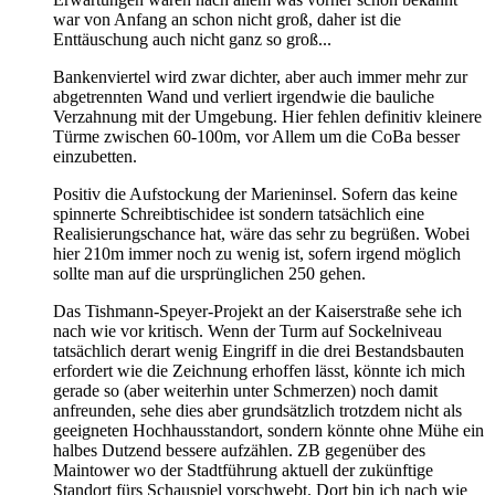
war von Anfang an schon nicht groß, daher ist die
Enttäuschung auch nicht ganz so groß...
Bankenviertel wird zwar dichter, aber auch immer mehr zur
abgetrennten Wand und verliert irgendwie die bauliche
Verzahnung mit der Umgebung. Hier fehlen definitiv kleinere
Türme zwischen 60-100m, vor Allem um die CoBa besser
einzubetten.
Positiv die Aufstockung der Marieninsel. Sofern das keine
spinnerte Schreibtischidee ist sondern tatsächlich eine
Realisierungschance hat, wäre das sehr zu begrüßen. Wobei
hier 210m immer noch zu wenig ist, sofern irgend möglich
sollte man auf die ursprünglichen 250 gehen.
Das Tishmann-Speyer-Projekt an der Kaiserstraße sehe ich
nach wie vor kritisch. Wenn der Turm auf Sockelniveau
tatsächlich derart wenig Eingriff in die drei Bestandsbauten
erfordert wie die Zeichnung erhoffen lässt, könnte ich mich
gerade so (aber weiterhin unter Schmerzen) noch damit
anfreunden, sehe dies aber grundsätzlich trotzdem nicht als
geeigneten Hochhausstandort, sondern könnte ohne Mühe ein
halbes Dutzend bessere aufzählen. ZB gegenüber des
Maintower wo der Stadtführung aktuell der zukünftige
Standort fürs Schauspiel vorschwebt. Dort bin ich nach wie