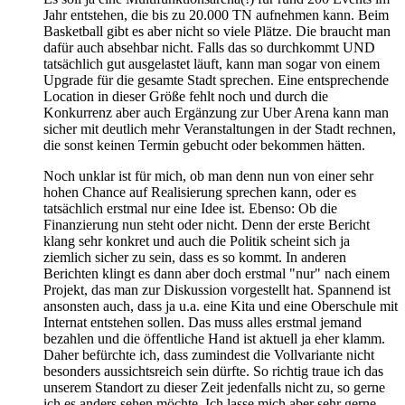
Jahr entstehen, die bis zu 20.000 TN aufnehmen kann. Beim
Basketball gibt es aber nicht so viele Plätze. Die braucht man
dafür auch absehbar nicht. Falls das so durchkommt UND
tatsächlich gut ausgelastet läuft, kann man sogar von einem
Upgrade für die gesamte Stadt sprechen. Eine entsprechende
Location in dieser Größe fehlt noch und durch die
Konkurrenz aber auch Ergänzung zur Uber Arena kann man
sicher mit deutlich mehr Veranstaltungen in der Stadt rechnen,
die sonst keinen Termin gebucht oder bekommen hätten.
Noch unklar ist für mich, ob man denn nun von einer sehr
hohen Chance auf Realisierung sprechen kann, oder es
tatsächlich erstmal nur eine Idee ist. Ebenso: Ob die
Finanzierung nun steht oder nicht. Denn der erste Bericht
klang sehr konkret und auch die Politik scheint sich ja
ziemlich sicher zu sein, dass es so kommt. In anderen
Berichten klingt es dann aber doch erstmal "nur" nach einem
Projekt, das man zur Diskussion vorgestellt hat. Spannend ist
ansonsten auch, dass ja u.a. eine Kita und eine Oberschule mit
Internat entstehen sollen. Das muss alles erstmal jemand
bezahlen und die öffentliche Hand ist aktuell ja eher klamm.
Daher befürchte ich, dass zumindest die Vollvariante nicht
besonders aussichtsreich sein dürfte. So richtig traue ich das
unserem Standort zu dieser Zeit jedenfalls nicht zu, so gerne
ich es anders sehen möchte. Ich lasse mich aber sehr gerne