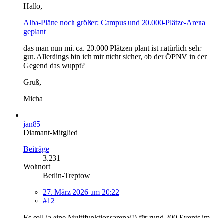
Hallo,
Alba-Pläne noch größer: Campus und 20.000-Plätze-Arena
geplant
das man nun mit ca. 20.000 Plätzen plant ist natürlich sehr
gut. Allerdings bin ich mir nicht sicher, ob der ÖPNV in der
Gegend das wuppt?
Gruß,
Micha
jan85
Diamant-Mitglied
Beiträge
3.231
Wohnort
Berlin-Treptow
27. März 2026 um 20:22
#12
Es soll ja eine Multifunktionsarena(!) für rund 200 Events im