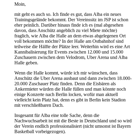
Moin,
mit geht es auch so. Ich finde es gut, dass Alba ein neues
Trainingsgelände bekommt. Der Vereinssitz im JSP ist schon
eher peinlich. Darüber hinaus finde ich es (mal abgesehen
davon, dass Anschütz angeblich zu viel Miete möchte)
fraglich, wie Alba die Halle an dem etwas abgelegenen Ort
voll bekommen möchte? In der Halle am Ostbahnhof sind
teilweise die Hälfte der Plätze leer. Weiterhin wird es eine Art
Kannibalisierung für Events zwischen 12.000 und 15.000
Zuschauern zwischen dem Velodrom, Uber Arena und Alba
Halle geben.
Wenn die Halle kommt, würde ich mir wünschen, dass
Anschütz die Uber Arena ausbaut und dann zwischen 18.000-
20.000 Zuschauer Platz finden. Denn die Eisbären als
Ankermieter würden die Halle füllen und man könnte noch
einige Konzerte nach Berlin locken, wofür man aktuell
vielleicht kein Platz hat, denn es gibt in Berlin kein Stadion
mit verschließbaren Dach.
Insgesamt für Alba eine tolle Sache, denn die
Nachwuchsarbeit ist mit die Beste in Deutschland und so wird
der Verein endlich professionalisiert (nicht umsonst ist Bayern
Basketball vorbeigezogen).