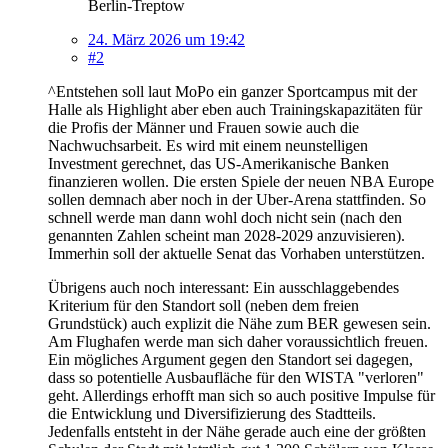
Berlin-Treptow
24. März 2026 um 19:42
#2
^Entstehen soll laut MoPo ein ganzer Sportcampus mit der
Halle als Highlight aber eben auch Trainingskapazitäten für
die Profis der Männer und Frauen sowie auch die
Nachwuchsarbeit. Es wird mit einem neunstelligen
Investment gerechnet, das US-Amerikanische Banken
finanzieren wollen. Die ersten Spiele der neuen NBA Europe
sollen demnach aber noch in der Uber-Arena stattfinden. So
schnell werde man dann wohl doch nicht sein (nach den
genannten Zahlen scheint man 2028-2029 anzuvisieren).
Immerhin soll der aktuelle Senat das Vorhaben unterstützen.
Übrigens auch noch interessant: Ein ausschlaggebendes
Kriterium für den Standort soll (neben dem freien
Grundstück) auch explizit die Nähe zum BER gewesen sein.
Am Flughafen werde man sich daher voraussichtlich freuen.
Ein mögliches Argument gegen den Standort sei dagegen,
dass so potentielle Ausbaufläche für den WISTA "verloren"
geht. Allerdings erhofft man sich so auch positive Impulse für
die Entwicklung und Diversifizierung des Stadtteils.
Jedenfalls entsteht in der Nähe gerade auch eine der größten