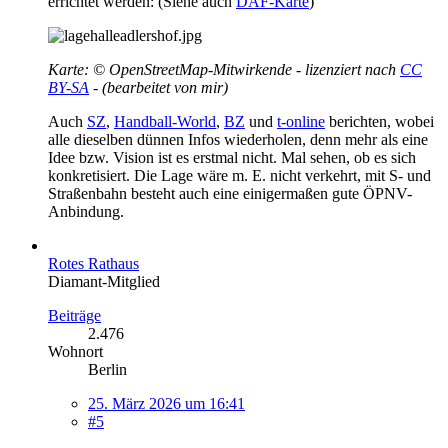
errichtet werden: (Siehe auch
DAF-Karte
)
Karte: © OpenStreetMap-Mitwirkende - lizenziert nach
CC
BY-SA
- (bearbeitet von mir)
Auch
SZ
,
Handball-World
,
BZ
und
t-online
berichten, wobei
alle dieselben dünnen Infos wiederholen, denn mehr als eine
Idee bzw. Vision ist es erstmal nicht. Mal sehen, ob es sich
konkretisiert. Die Lage wäre m. E. nicht verkehrt, mit S- und
Straßenbahn besteht auch eine einigermaßen gute ÖPNV-
Anbindung.
Rotes Rathaus
Diamant-Mitglied
Beiträge
2.476
Wohnort
Berlin
25. März 2026 um 16:41
#5