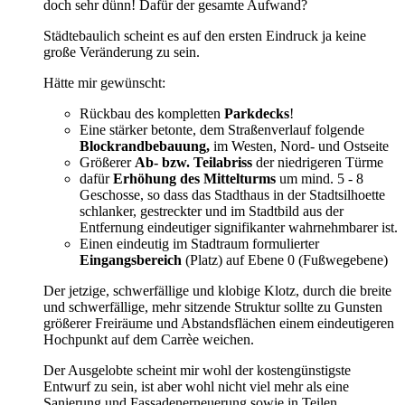
doch sehr dünn! Dafür der gesamte Aufwand?
Städtebaulich scheint es auf den ersten Eindruck ja keine
große Veränderung zu sein.
Hätte mir gewünscht:
Rückbau des kompletten
Parkdecks
!
Eine stärker betonte, dem Straßenverlauf folgende
Blockrandbebauung,
im Westen, Nord- und Ostseite
Größerer
Ab- bzw. Teilabriss
der niedrigeren Türme
dafür
Erhöhung des Mittelturms
um mind. 5 - 8
Geschosse, so dass das Stadthaus in der Stadtsilhoette
schlanker, gestreckter und im Stadtbild aus der
Entfernung eindeutiger signifikanter wahrnehmbarer ist.
Einen eindeutig im Stadtraum formulierter
Eingangsbereich
(Platz) auf Ebene 0 (Fußwegebene)
Der jetzige, schwerfällige und klobige Klotz, durch die breite
und schwerfällige, mehr sitzende Struktur sollte zu Gunsten
größerer Freiräume und Abstandsflächen einem eindeutigeren
Hochpunkt auf dem Carrèe weichen.
Der Ausgelobte scheint mir wohl der kostengünstigste
Entwurf zu sein, ist aber wohl nicht viel mehr als eine
Sanierung und Fassadenerneuerung sowie in Teilen