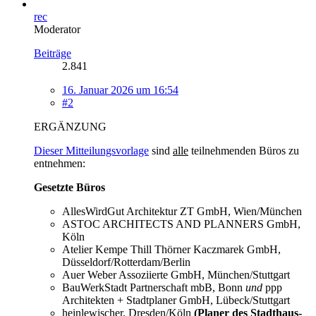
rec
Moderator
Beiträge
2.841
16. Januar 2026 um 16:54
#2
ERGÄNZUNG
Dieser Mitteilungsvorlage
sind
alle
teilnehmenden Büros zu
entnehmen:
Gesetzte Büros
AllesWirdGut Architektur ZT GmbH, Wien/München
ASTOC ARCHITECTS AND PLANNERS GmbH,
Köln
Atelier Kempe Thill Thörner Kaczmarek GmbH,
Düsseldorf/Rotterdam/Berlin
Auer Weber Assoziierte GmbH, München/Stuttgart
BauWerkStadt Partnerschaft mbB, Bonn
und
ppp
Architekten + Stadtplaner GmbH, Lübeck/Stuttgart
heinlewischer, Dresden/Köln
(Planer des Stadthaus-